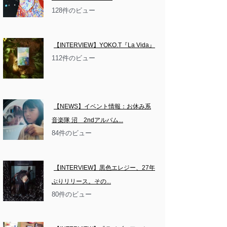
128件のビュー
【INTERVIEW】YOKO.T『La Vida』
112件のビュー
【NEWS】イベント情報：お休み系
音楽隊 沼　2ndアルバム...
84件のビュー
【INTERVIEW】黒色エレジー、27年
ぶりリリース。その...
80件のビュー