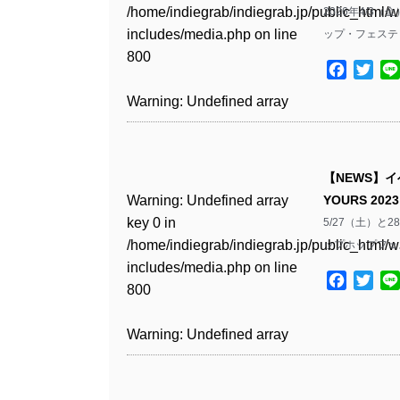
Warning
: Undefined array
includes/media.php
on line
Warning
: Undefined array
/home/indiegrab/indiegrab.jp/public_html/w
2026年4/
/home/indiegrab/indiegrab.jp/public_html/w
key 1 in
811
key 1 in
includes/media.php
on line
ップ・フェスティ
Warning
: Undefined array
includes/media.php
on line
Warning
: Undefined array
/home/indiegrab/indiegrab.jp/public_html/w
/home/indiegrab/indiegrab.jp/public_html/w
800
key 1 in
75
key 1 in
includes/media.php
on line
Facebo
Twit
Warning
: Undefined array
includes/media.php
on line
/home/indiegrab/indiegrab.jp/public_html/w
/home/indiegrab/indiegrab.jp/public_html/w
806
key 1 in
806
Warning
: Undefined array
includes/media.php
on line
Warning
: Undefined array
includes/media.php
on line
/home/indiegrab/indiegrab.jp/public_html/w
key 0 in
808
key 1 in
808
Warning
: Undefined array
includes/media.php
on line
Warning
: Undefined array
/home/indiegrab/indiegrab.jp/public_html/w
/home/indiegrab/indiegrab.jp/public_html/w
key 0 in
811
key 0 in
includes/media.php
on line
Warning
: Undefined array
includes/media.php
on line
Warning
: Undefined array
【NEWS】
/home/indiegrab/indiegrab.jp/public_html/w
/home/indiegrab/indiegrab.jp/public_html/w
806
key 0 in
76
key 0 in
Warning
: Undefined array
YOURS 20
includes/media.php
on line
Warning
: Undefined array
includes/media.php
on line
/home/indiegrab/indiegrab.jp/public_html/w
/home/indiegrab/indiegrab.jp/public_html/w
key 0 in
5/27（土）
808
key 0 in
808
Warning
: Undefined array
includes/media.php
on line
includes/media.php
on line
/home/indiegrab/indiegrab.jp/public_html/w
ップホップフェス
/home/indiegrab/indiegrab.jp/public_html/w
key 1 in
811
811
includes/media.php
on line
Warning
: Undefined array
includes/media.php
on line
Warning
: Undefined array
/home/indiegrab/indiegrab.jp/public_html/w
Facebo
Twit
800
key 1 in
75
key 1 in
includes/media.php
on line
Warning
: Undefined array
Warning
: Undefined array
/home/indiegrab/indiegrab.jp/public_html/w
/home/indiegrab/indiegrab.jp/public_html/w
806
key 1 in
key 1 in
Warning
: Undefined array
includes/media.php
on line
Warning
: Undefined array
includes/media.php
on line
/home/indiegrab/indiegrab.jp/public_html/w
/home/indiegrab/indiegrab.jp/public_html/w
key 0 in
808
key 1 in
808
Warning
: Undefined array
includes/media.php
on line
includes/media.php
on line
/home/indiegrab/indiegrab.jp/public_html/w
/home/indiegrab/indiegrab.jp/public_html/w
key 0 in
811
811