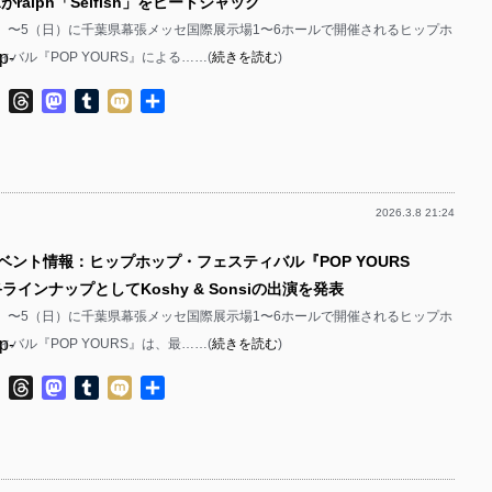
raがralph「Selfish」をビートジャック
3（金）〜5（日）に千葉県幕張メッセ国際展示場1〜6ホールで開催されるヒップホ
p-
バル『POP YOURS』による……(
続きを読む
)
p-
ok
ter
Line
Threads
Mastodon
Tumblr
Mixi
共
有
2026.3.8 21:24
p-
イベント情報：ヒップホップ・フェスティバル『POP YOURS
p-
終ラインナップとしてKoshy & Sonsiの出演を発表
3（金）〜5（日）に千葉県幕張メッセ国際展示場1〜6ホールで開催されるヒップホ
p-
バル『POP YOURS』は、最……(
続きを読む
)
p-
ok
ter
Line
Threads
Mastodon
Tumblr
Mixi
共
有
p-