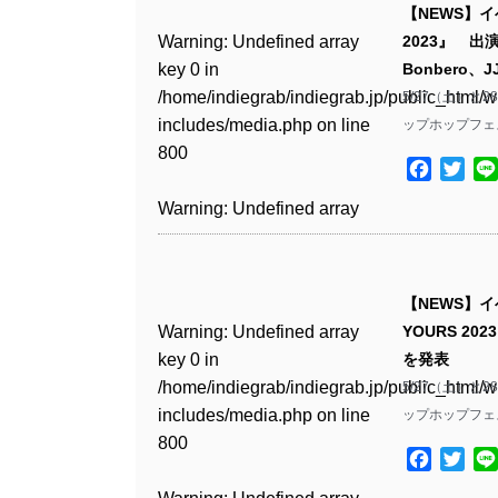
includes/media.php
on line
Warning
: Undefined array
includes/media.php
on line
Warning
: Undefined array
【NEWS】
/home/indiegrab/indiegrab.jp/public_html/w
806
key 0 in
76
key 0 in
Warning
: Undefined array
2023』 出演
includes/media.php
on line
Warning
: Undefined array
Warning
: Undefined array
/home/indiegrab/indiegrab.jp/public_html/w
/home/indiegrab/indiegrab.jp/public_html/w
key 0 in
Bonbero、
808
key 0 in
key 0 in
Warning
: Undefined array
includes/media.php
on line
includes/media.php
on line
/home/indiegrab/indiegrab.jp/public_html/w
5/27（土）
/home/indiegrab/indiegrab.jp/public_html/w
/home/indiegrab/indiegrab.jp/public_html/w
key 1 in
811
811
includes/media.php
on line
ップホップフェス
Warning
: Undefined array
includes/media.php
on line
includes/media.php
on line
/home/indiegrab/indiegrab.jp/public_html/w
800
key 1 in
800
75
includes/media.php
on line
Facebo
Twit
Warning
: Undefined array
Warning
: Undefined array
/home/indiegrab/indiegrab.jp/public_html/w
806
key 1 in
key 1 in
Warning
: Undefined array
includes/media.php
on line
Warning
: Undefined array
Warning
: Undefined array
/home/indiegrab/indiegrab.jp/public_html/w
/home/indiegrab/indiegrab.jp/public_html/w
key 0 in
808
key 0 in
key 1 in
Warning
: Undefined array
includes/media.php
on line
includes/media.php
on line
/home/indiegrab/indiegrab.jp/public_html/w
/home/indiegrab/indiegrab.jp/public_html/w
/home/indiegrab/indiegrab.jp/public_html/w
key 0 in
811
811
includes/media.php
on line
Warning
: Undefined array
includes/media.php
on line
【NEWS】
includes/media.php
on line
/home/indiegrab/indiegrab.jp/public_html/w
806
key 0 in
806
Warning
: Undefined array
YOURS 20
76
includes/media.php
on line
Warning
: Undefined array
Warning
: Undefined array
/home/indiegrab/indiegrab.jp/public_html/w
key 0 in
を発表
808
key 0 in
key 0 in
Warning
: Undefined array
includes/media.php
on line
Warning
: Undefined array
/home/indiegrab/indiegrab.jp/public_html/w
5/27（土）
/home/indiegrab/indiegrab.jp/public_html/w
/home/indiegrab/indiegrab.jp/public_html/w
key 1 in
811
key 1 in
includes/media.php
on line
ップホップフェス
Warning
: Undefined array
includes/media.php
on line
includes/media.php
on line
/home/indiegrab/indiegrab.jp/public_html/w
/home/indiegrab/indiegrab.jp/public_html/w
800
key 1 in
800
75
includes/media.php
on line
Facebo
Twit
Warning
: Undefined array
includes/media.php
on line
/home/indiegrab/indiegrab.jp/public_html/w
806
key 1 in
806