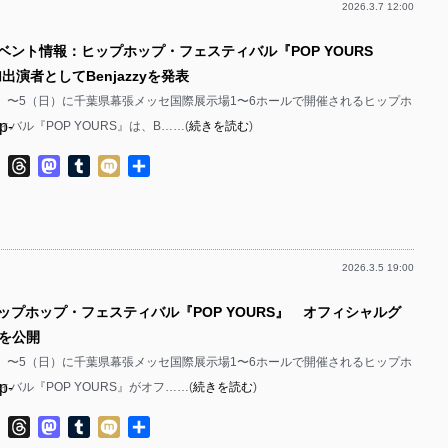
2026.3.7 12:00
p-
イベント情報：ヒップホップ・フェスティバル『POP YOURS
p-
加出演者としてBenjazzyを発表
p-
3（金）〜5（日）に千葉県幕張メッセ国際展示場1〜6ホールで開催されるヒップホ
p-
バル『POP YOURS』は、B……(
続きを読む
)
p-
ok
ter
Line
Threads
Mastodon
Tumblr
Mixi
共
有
p-
p-
2026.3.5 19:00
p-
ヒップホップ・フェスティバル『POP YOURS』 オフィシャルグ
p-
を公開
p-
3（金）〜5（日）に千葉県幕張メッセ国際展示場1〜6ホールで開催されるヒップホ
p-
バル『POP YOURS』がオフ……(
続きを読む
)
p-
p-
ok
ter
Line
Threads
Mastodon
Tumblr
Mixi
共