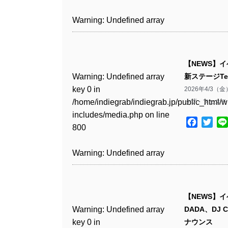
includes/media.php
on line
Warning
: Undefined array
/home/indiegrab/indiegrab.jp/public_html/w
806
key 1 in
Warning
: Undefined array
includes/media.php
on line
Warning
: Undefined array
/home/indiegrab/indiegrab.jp/public_html/w
key 0 in
808
key 0 in
Warning
: Undefined array
includes/media.php
on line
/home/indiegrab/indiegrab.jp/public_html/w
/home/indiegrab/indiegrab.jp/public_html/w
key 0 in
811
includes/media.php
on line
Warning
: Undefined array
includes/media.php
on line
【NEWS】
/home/indiegrab/indiegrab.jp/public_html/w
806
key 0 in
806
Warning
: Undefined array
新ステージTe
includes/media.php
on line
Warning
: Undefined array
/home/indiegrab/indiegrab.jp/public_html/w
key 0 in
2026年4/
808
key 0 in
Warning
: Undefined array
includes/media.php
on line
Warning
: Undefined array
/home/indiegrab/indiegrab.jp/public_html/w
ップ・フェスティ
/home/indiegrab/indiegrab.jp/public_html/w
key 1 in
811
key 1 in
includes/media.php
on line
Warning
: Undefined array
includes/media.php
on line
/home/indiegrab/indiegrab.jp/public_html/w
Facebo
Twit
/home/indiegrab/indiegrab.jp/public_html/w
800
key 1 in
800
includes/media.php
on line
Warning
: Undefined array
includes/media.php
on line
/home/indiegrab/indiegrab.jp/public_html/w
806
key 1 in
806
Warning
: Undefined array
includes/media.php
on line
Warning
: Undefined array
/home/indiegrab/indiegrab.jp/public_html/w
key 0 in
808
key 0 in
Warning
: Undefined array
includes/media.php
on line
Warning
: Undefined array
/home/indiegrab/indiegrab.jp/public_html/w
/home/indiegrab/indiegrab.jp/public_html/w
key 0 in
811
key 0 in
includes/media.php
on line
Warning
: Undefined array
includes/media.php
on line
【NEWS】イ
/home/indiegrab/indiegrab.jp/public_html/w
/home/indiegrab/indiegrab.jp/public_html/w
806
key 0 in
806
Warning
: Undefined array
DADA、DJ C
includes/media.php
on line
Warning
: Undefined array
includes/media.php
on line
/home/indiegrab/indiegrab.jp/public_html/w
key 0 in
ナウンス
808
key 0 in
808