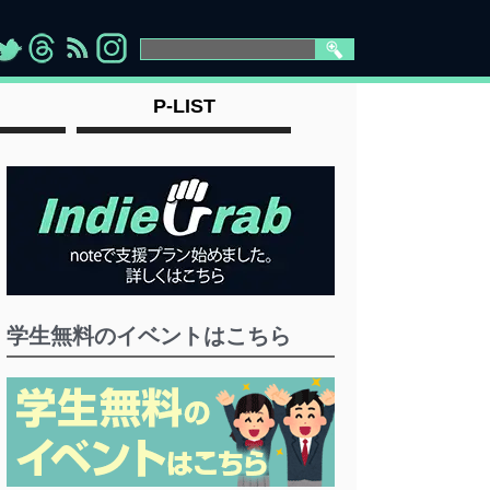
>
">
">
" >
P-LIST
学生無料のイベントはこちら