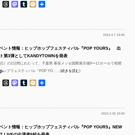
p-
ok
ter
Line
Threads
Mastodon
Tumblr
Mixi
共
p-
有
p-
p-
p-
p-
2022.4.7 19:00
p-
p-
イベント情報：ヒップホップフェスティバル『POP YOURS』 出
p-
p-
ト第3弾としてKANDYTOWNを発表
p-
p-
2（日）の2日間にわたって、千葉県 幕張メッセ国際展示場9〜11ホールで初開
p-
ップフェスティバル『POP YO……(
続きを読む
)
p-
p-
p-
ok
ter
Line
Threads
Mastodon
Tumblr
Mixi
共
p-
有
p-
p-
p-
p-
2022.3.30 19:00
p-
p-
p-
ベント情報：ヒップホップフェスティバル『POP YOURS』NEW
p-
p-
OT LIVEの出演者8組を発表