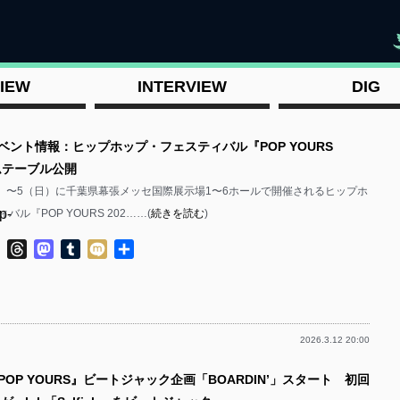
"
IEW
INTERVIEW
DIG
イベント情報：ヒップホップ・フェスティバル『POP YOURS
ムテーブル公開
3（金）〜5（日）に千葉県幕張メッセ国際展示場1〜6ホールで開催されるヒップホ
p-
ル『POP YOURS 202……(
続きを読む
)
ok
ter
Line
Threads
Mastodon
Tumblr
Mixi
共
有
2026.3.12 20:00
p-
POP YOURS』ビートジャック企画「BOARDIN’」スタート 初回