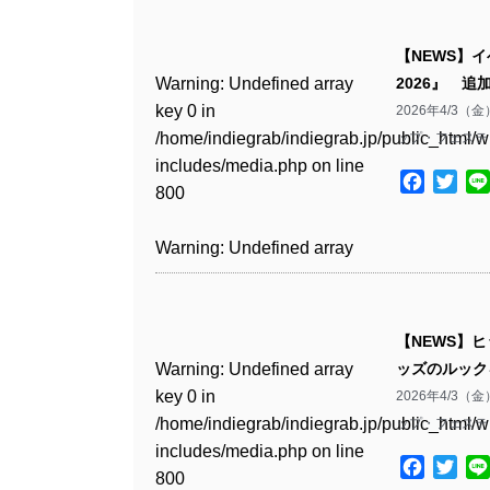
Warning
: Undefined array
/home/indiegrab/indiegrab.jp/public_html/w
key 0 in
includes/media.php
on line
Warning
: Undefined array
【NEWS】
/home/indiegrab/indiegrab.jp/public_html/w
806
key 0 in
Warning
: Undefined array
2026』 追
includes/media.php
on line
/home/indiegrab/indiegrab.jp/public_html/w
key 0 in
2026年4/
808
Warning
: Undefined array
includes/media.php
on line
/home/indiegrab/indiegrab.jp/public_html/w
ップ・フェスティ
key 1 in
811
includes/media.php
on line
Warning
: Undefined array
/home/indiegrab/indiegrab.jp/public_html/w
Facebo
Twit
800
key 1 in
includes/media.php
on line
Warning
: Undefined array
/home/indiegrab/indiegrab.jp/public_html/w
806
key 1 in
Warning
: Undefined array
includes/media.php
on line
/home/indiegrab/indiegrab.jp/public_html/w
key 0 in
808
Warning
: Undefined array
includes/media.php
on line
/home/indiegrab/indiegrab.jp/public_html/w
key 0 in
811
includes/media.php
on line
Warning
: Undefined array
【NEWS】
/home/indiegrab/indiegrab.jp/public_html/w
806
key 0 in
Warning
: Undefined array
ッズのルック
includes/media.php
on line
Warning
: Undefined array
/home/indiegrab/indiegrab.jp/public_html/w
key 0 in
2026年4/
808
key 0 in
Warning
: Undefined array
includes/media.php
on line
/home/indiegrab/indiegrab.jp/public_html/w
ップ・フェスティ
/home/indiegrab/indiegrab.jp/public_html/w
key 1 in
811
includes/media.php
on line
Warning
: Undefined array
includes/media.php
on line
/home/indiegrab/indiegrab.jp/public_html/w
Facebo
Twit
800
key 1 in
800