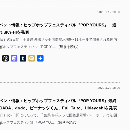
p-
2023.1.19 19:00
p-
p-
p-
イベント情報：ヒップホップフェスティバル『POP YOURS』 追
p-
p-
SKY-HIを発表
p-
2（日）の2日間、千葉県 幕張メッセ国際展示場9〜11ホールで開催される国内
p-
プホップフェスティバル『POP Y……(
続きを読む
)
p-
p-
ok
ter
Line
Threads
Mastodon
Tumblr
Mixi
共
p-
有
p-
p-
p-
2022.4.28 18:00
p-
p-
イベント情報：ヒップホップフェスティバル『POP YOURS』最終
p-
p-
DA、dodo、ピーナッツくん、Fuji Taito、Hideyoshiを発表
p-
p-
2（日）の2日間にわたって、千葉県 幕張メッセ国際展示場9〜11ホールで初開
p-
ップフェスティバル『POP YO……(
続きを読む
)
p-