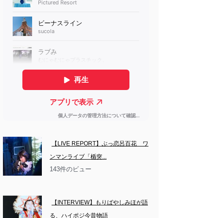
【LIVE REPORT】ぶっ恋呂百花　ワ
ンマンライブ「楯突...
143件のビュー
【INTERVIEW】もりばやしみほが語
る、ハイポジ今昔物語