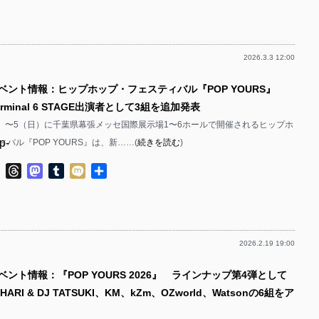
有
p-
p-
2026.3.3 12:00
p-
p-
イベント情報：ヒップホップ・フェスティバル『POP YOURS』
p-
rminal 6 STAGE出演者として3組を追加発表
p-
3（金）〜5（日）に千葉県幕張メッセ国際展示場1〜6ホールで開催されるヒップホ
p-
バル『POP YOURS』は、新……(
続きを読む
)
p-
p-
ok
ter
Line
Threads
Mastodon
Tumblr
Mixi
共
p-
有
p-
p-
2026.2.19 19:00
p-
p-
ベント情報：『POP YOURS 2026』 ラインナップ第4弾として
p-
p-
HARI & DJ TATSUKI、KM、kZm、OZworld、Watsonの6組をア
p-