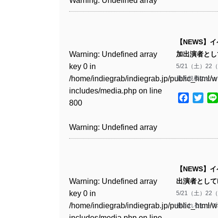
Warning
: Undefined array
includes/media.php
on line
Warning
: Undefined array
Warning
: Undefined array
/home/indiegrab/indiegrab.jp/public_html/w
key 0 in
808
key 0 in
key 1 in
Warning
: Undefined array
includes/media.php
on line
Warning
: Undefined array
/home/indiegrab/indiegrab.jp/public_html/w
/home/indiegrab/indiegrab.jp/public_html/w
/home/indiegrab/indiegrab.jp/public_html/w
key 0 in
811
key 0 in
includes/media.php
on line
Warning
: Undefined array
includes/media.php
on line
【NEWS】
includes/media.php
on line
/home/indiegrab/indiegrab.jp/public_html/w
/home/indiegrab/indiegrab.jp/public_html/w
806
key 0 in
806
Warning
: Undefined array
加出演者として
76
includes/media.php
on line
Warning
: Undefined array
includes/media.php
on line
/home/indiegrab/indiegrab.jp/public_html/w
key 0 in
5/21（土）2
808
key 0 in
808
Warning
: Undefined array
includes/media.php
on line
Warning
: Undefined array
/home/indiegrab/indiegrab.jp/public_html/w
最大規模のヒッ
/home/indiegrab/indiegrab.jp/public_html/w
key 1 in
811
key 1 in
includes/media.php
on line
Warning
: Undefined array
includes/media.php
on line
Warning
: Undefined array
/home/indiegrab/indiegrab.jp/public_html/w
Facebo
Twit
/home/indiegrab/indiegrab.jp/public_html/w
800
key 1 in
800
key 1 in
includes/media.php
on line
Warning
: Undefined array
includes/media.php
on line
/home/indiegrab/indiegrab.jp/public_html/w
/home/indiegrab/indiegrab.jp/public_html/w
806
key 1 in
806
Warning
: Undefined array
includes/media.php
on line
Warning
: Undefined array
includes/media.php
on line
/home/indiegrab/indiegrab.jp/public_html/w
key 0 in
808
key 0 in
808
Warning
: Undefined array
includes/media.php
on line
Warning
: Undefined array
/home/indiegrab/indiegrab.jp/public_html/w
/home/indiegrab/indiegrab.jp/public_html/w
key 0 in
811
key 0 in
includes/media.php
on line
Warning
: Undefined array
includes/media.php
on line
Warning
: Undefined array
【NEWS】
/home/indiegrab/indiegrab.jp/public_html/w
/home/indiegrab/indiegrab.jp/public_html/w
806
key 0 in
806
key 0 in
Warning
: Undefined array
出演者としてDA
includes/media.php
on line
Warning
: Undefined array
includes/media.php
on line
/home/indiegrab/indiegrab.jp/public_html/w
/home/indiegrab/indiegrab.jp/public_html/w
key 0 in
5/21（土）2
808
key 0 in
808
Warning
: Undefined array
includes/media.php
on line
Warning
: Undefined array
includes/media.php
on line
/home/indiegrab/indiegrab.jp/public_html/w
催されるヒップホ
/home/indiegrab/indiegrab.jp/public_html/w
key 1 in
811
key 1 in
811
includes/media.php
on line