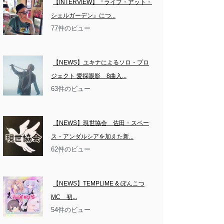
【INTERVIEW】『ライブ・アット・
シェルガーデン』につ...
77件のビュー
【NEWS】ユキナによるソロ・プロ
ジェクト 愛探眼影　8曲入...
63件のビュー
【NEWS】現世協会　佐田・スペー
ス・アンダルシアを加えた新...
62件のビュー
【NEWS】TEMPLIME & ぽんこつ
MC　初...
54件のビュー