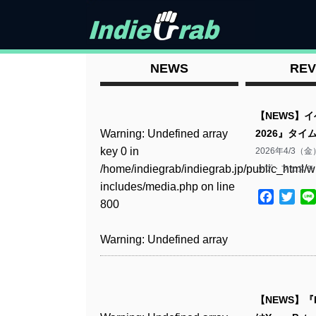
NEWS
REV
【NEWS】
Warning
: Undefined array
2026』タイ
key 0 in
2026年4/
/home/indiegrab/indiegrab.jp/public_html/w
ップ・フェスティバ
includes/media.php
on line
Facebo
Twit
800
Warning
: Undefined array
key 0 in
/home/indiegrab/indiegrab.jp/public_html/w
includes/media.php
on line
【NEWS】『
806