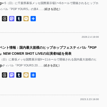
p-
3（金）〜5（日）に千葉県幕張メッセ国際展示場1〜6ホールで開催されるヒップホ
p-
バル『POP YOURS』の第4……(
続きを読む
)
p-
p-
ok
ter
Line
Threads
Mastodon
Tumblr
Mixi
共
p-
p-
有
p-
2026.2.4 19:00
p-
p-
イベント情報：国内最大規模のヒップホップフェスティバル『POP
p-
p-
23』NEW COMER SHOT LIVEの出演者8組を発表
p-
p-
と28（日）に幕張メッセ国際展示場9〜11ホールで開催される国内最大規模のヒ
p-
ティバル『POP YOURS 20……(
続きを読む
)
p-
p-
ok
ter
Line
Threads
Mastodon
Tumblr
Mixi
共
有
p-
p-
p-
p-
2023.3.23 19:00
p-
p-