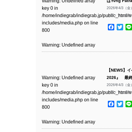
Warning
: Undefined array
はYvng Pat
key 0 in
2026年4/
Warning
: Undefined array
/home/indiegrab/indiegrab.jp/public_html/w
ップ・フェスティ
key 1 in
includes/media.php
on line
/home/indiegrab/indiegrab.jp/public_html/w
Facebo
Twit
800
includes/media.php
on line
806
Warning
: Undefined array
key 0 in
Warning
: Undefined array
/home/indiegrab/indiegrab.jp/public_html/w
key 0 in
includes/media.php
on line
【NEWS】
/home/indiegrab/indiegrab.jp/public_html/w
806
Warning
: Undefined array
2026』 最
includes/media.php
on line
key 0 in
2026年4/
808
Warning
: Undefined array
/home/indiegrab/indiegrab.jp/public_html/w
ップ・フェスティ
key 1 in
includes/media.php
on line
Warning
: Undefined array
/home/indiegrab/indiegrab.jp/public_html/w
Facebo
Twit
800
key 1 in
includes/media.php
on line
/home/indiegrab/indiegrab.jp/public_html/w
806
Warning
: Undefined array
includes/media.php
on line
key 0 in
808