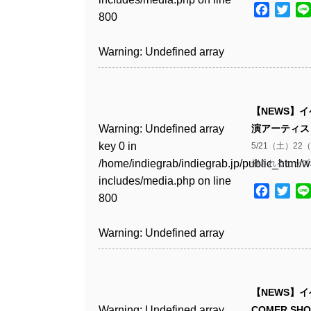
Warning
: Undefined array
includes/media.php
on line
Warning
: Undefined array
/home/indiegrab/indiegrab.jp/public_html/w
Facebo
Twit
/home/indiegrab/indiegrab.jp/public_html/w
800
key 1 in
800
key 1 in
includes/media.php
on line
Warning
: Undefined array
includes/media.php
on line
Warning
: Undefined array
/home/indiegrab/indiegrab.jp/public_html/w
/home/indiegrab/indiegrab.jp/public_html/w
806
key 1 in
806
key 1 in
Warning
: Undefined array
includes/media.php
on line
Warning
: Undefined array
includes/media.php
on line
/home/indiegrab/indiegrab.jp/public_html/w
/home/indiegrab/indiegrab.jp/public_html/w
key 0 in
808
key 0 in
808
Warning
: Undefined array
includes/media.php
on line
Warning
: Undefined array
includes/media.php
on line
/home/indiegrab/indiegrab.jp/public_html/w
/home/indiegrab/indiegrab.jp/public_html/w
key 0 in
811
key 0 in
811
includes/media.php
on line
Warning
: Undefined array
includes/media.php
on line
Warning
: Undefined array
【NEWS】
/home/indiegrab/indiegrab.jp/public_html/w
/home/indiegrab/indiegrab.jp/public_html/w
806
key 0 in
806
key 0 in
Warning
: Undefined array
演アーティス
includes/media.php
on line
Warning
: Undefined array
includes/media.php
on line
Warning
: Undefined array
/home/indiegrab/indiegrab.jp/public_html/w
/home/indiegrab/indiegrab.jp/public_html/w
key 0 in
5/21（土）2
808
key 0 in
808
key 0 in
Warning
: Undefined array
includes/media.php
on line
Warning
: Undefined array
includes/media.php
on line
/home/indiegrab/indiegrab.jp/public_html/w
催されるヒップホ
/home/indiegrab/indiegrab.jp/public_html/w
/home/indiegrab/indiegrab.jp/public_html/w
key 1 in
811
key 1 in
811
includes/media.php
on line
Warning
: Undefined array
includes/media.php
on line
Warning
: Undefined array
includes/media.php
on line
/home/indiegrab/indiegrab.jp/public_html/w
Facebo
Twit
/home/indiegrab/indiegrab.jp/public_html/w
800
key 1 in
800
key 1 in
75
includes/media.php
on line
Warning
: Undefined array
includes/media.php
on line
Warning
: Undefined array
/home/indiegrab/indiegrab.jp/public_html/w
/home/indiegrab/indiegrab.jp/public_html/w
806
key 1 in
806
key 1 in
Warning
: Undefined array
includes/media.php
on line
Warning
: Undefined array
includes/media.php
on line
Warning
: Undefined array
/home/indiegrab/indiegrab.jp/public_html/w
/home/indiegrab/indiegrab.jp/public_html/w
key 0 in
808
key 0 in
808
key 1 in
Warning
: Undefined array
includes/media.php
on line
Warning
: Undefined array
includes/media.php
on line
/home/indiegrab/indiegrab.jp/public_html/w
/home/indiegrab/indiegrab.jp/public_html/w
/home/indiegrab/indiegrab.jp/public_html/w
key 0 in
811
key 0 in
811
includes/media.php
on line
Warning
: Undefined array
includes/media.php
on line
Warning
: Undefined array
【NEWS】イ
includes/media.php
on line
/home/indiegrab/indiegrab.jp/public_html/w
/home/indiegrab/indiegrab.jp/public_html/w
806
key 0 in
806
key 0 in
Warning
: Undefined array
COMER SH
76