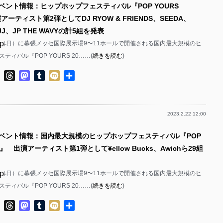
イベント情報：ヒップホップフェスティバル『POP YOURS
p-
アーティスト第2弾としてDJ RYOW & FRIENDS、SEEDA、
p-
p-
JJJ、JP THE WAVYの計5組を発表
p-
と28（日）に幕張メッセ国際展示場9〜11ホールで開催される国内最大規模のヒ
p-
p-
ティバル『POP YOURS 20……(
続きを読む
)
p-
ok
ter
Line
Threads
Mastodon
Tumblr
Mixi
共
p-
有
p-
p-
2023.2.22 12:00
p-
p-
p-
イベント情報：国内最大規模のヒップホップフェスティバル『POP
p-
23』 出演アーティスト第1弾として¥ellow Bucks、Awichら29組
p-
p-
と28（日）に幕張メッセ国際展示場9〜11ホールで開催される国内最大規模のヒ
p-
p-
ティバル『POP YOURS 20……(
続きを読む
)
p-
p-
ok
ter
Line
Threads
Mastodon
Tumblr
Mixi
共
p-
有