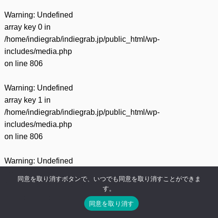
Warning
: Undefined
array key 0 in
/home/indiegrab/indiegrab.jp/public_html/wp-
includes/media.php
on line
806
Warning
: Undefined
array key 1 in
/home/indiegrab/indiegrab.jp/public_html/wp-
includes/media.php
on line
806
Warning
: Undefined
array key 0 in
同意を取り消すボタンで、いつでも同意を取り消すことができま
/home/indiegrab/indiegrab.jp/public_html/wp-
す。
includes/media.php
同意を取り消す
on line
808