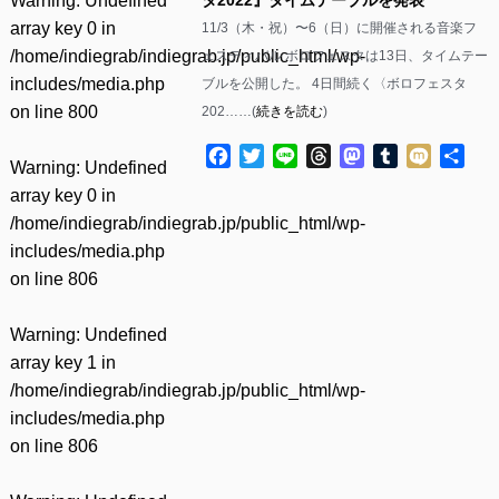
Warning
: Undefined
array key 0 in
11/3（木・祝）〜6（日）に開催される音楽フ
/home/indiegrab/indiegrab.jp/public_html/wp-
ェスティバル ボロフェスタは13日、タイムテー
includes/media.php
ブルを公開した。 4日間続く〈ボロフェスタ
on line
800
202……(
続きを読む
)
Facebook
Twitter
Line
Threads
Mastodon
Tumblr
Mixi
共
Warning
: Undefined
有
array key 0 in
/home/indiegrab/indiegrab.jp/public_html/wp-
includes/media.php
on line
806
Warning
: Undefined
array key 1 in
/home/indiegrab/indiegrab.jp/public_html/wp-
includes/media.php
on line
806