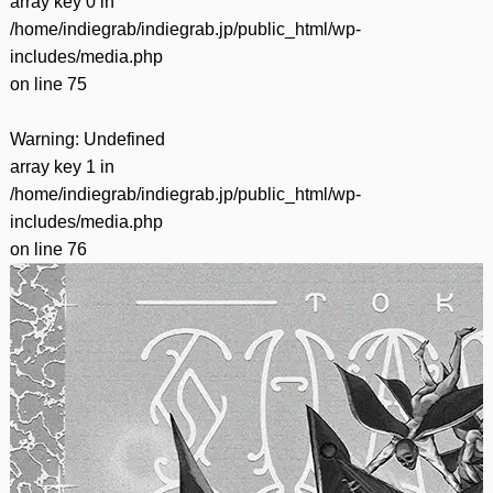
array key 0 in
/home/indiegrab/indiegrab.jp/public_html/wp-
includes/media.php
on line
75
Warning
: Undefined
array key 1 in
/home/indiegrab/indiegrab.jp/public_html/wp-
includes/media.php
on line
76