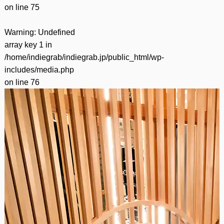
on line
75
Warning
: Undefined
array key 1 in
/home/indiegrab/indiegrab.jp/public_html/wp-
includes/media.php
on line
76