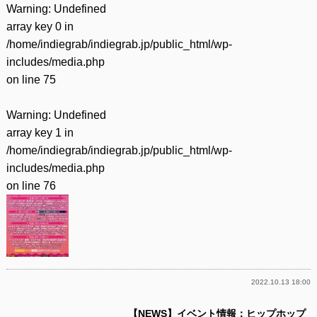
Warning
: Undefined
array key 0 in
/home/indiegrab/indiegrab.jp/public_html/wp-
includes/media.php
on line
75
Warning
: Undefined
array key 1 in
/home/indiegrab/indiegrab.jp/public_html/wp-
includes/media.php
on line
76
2022.10.13 18:00
【NEWS】イベント情報：ヒップホップ