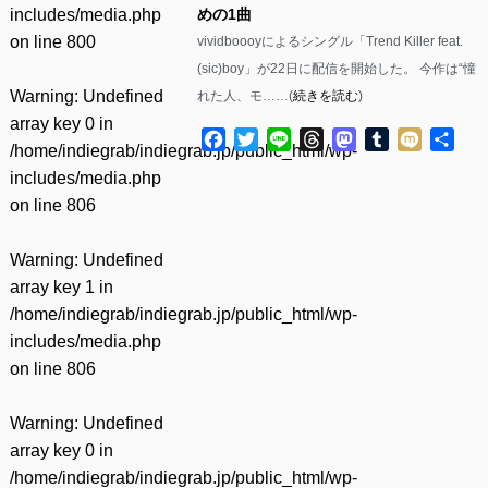
includes/media.php
めの1曲
on line
800
vividboooyによるシングル「Trend Killer feat.
(sic)boy」が22日に配信を開始した。 今作は“憧
Warning
: Undefined
れた人、モ……(
続きを読む
)
array key 0 in
Facebook
Twitter
Line
Threads
Mastodon
Tumblr
Mixi
共
/home/indiegrab/indiegrab.jp/public_html/wp-
有
includes/media.php
on line
806
Warning
: Undefined
array key 1 in
/home/indiegrab/indiegrab.jp/public_html/wp-
includes/media.php
on line
806
Warning
: Undefined
array key 0 in
/home/indiegrab/indiegrab.jp/public_html/wp-