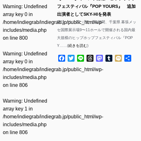
Warning
: Undefined
フェスティバル『POP YOURS』 追加
array key 0 in
出演者としてSKY-HIを発表
/home/indiegrab/indiegrab.jp/public_html/wp-
5/21（土）22（日）の2日間、千葉県 幕張メッ
includes/media.php
セ国際展示場9〜11ホールで開催される国内最
on line
800
大規模のヒップホップフェスティバル『POP
Y……(
続きを読む
)
Warning
: Undefined
Facebook
Twitter
Line
Threads
Mastodon
Tumblr
Mixi
共
array key 0 in
有
/home/indiegrab/indiegrab.jp/public_html/wp-
includes/media.php
on line
806
Warning
: Undefined
array key 1 in
/home/indiegrab/indiegrab.jp/public_html/wp-
includes/media.php
on line
806