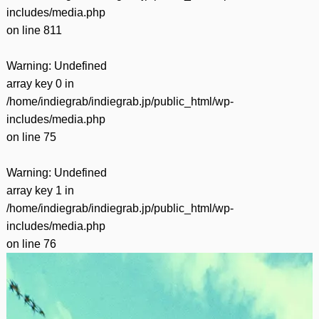
includes/media.php
on line
811
Warning
: Undefined
array key 0 in
/home/indiegrab/indiegrab.jp/public_html/wp-
includes/media.php
on line
75
Warning
: Undefined
array key 1 in
/home/indiegrab/indiegrab.jp/public_html/wp-
includes/media.php
on line
76