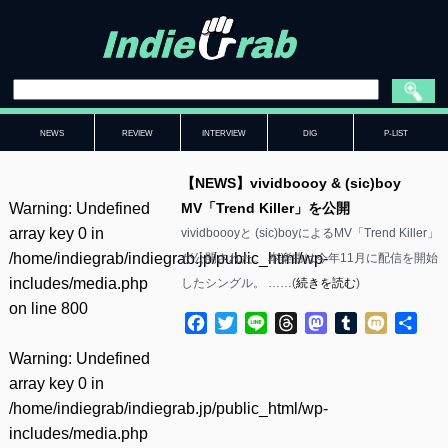
NEWS
REVIEW
INTERVIEW
DIG
P-LIST
【NEWS】vividboooy & (sic)boy
Warning
: Undefined
MV「Trend Killer」を公開
array key 0 in
vividboooyと (sic)boyによるMV「Trend Killer」
/home/indiegrab/indiegrab.jp/public_html/wp-
が公開された。 本楽曲は今年11月に配信を開始
includes/media.php
したシングル。 ……(
続きを読む
)
on line
800
Facebook
Twitter
Line
Threads
Mastodon
Tumblr
Mixi
共
有
Warning
: Undefined
array key 0 in
/home/indiegrab/indiegrab.jp/public_html/wp-
includes/media.php