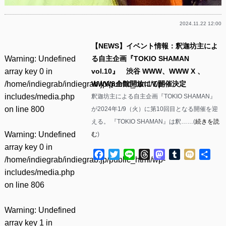
2024.11.22 12:00
【NEWS】イベント情報：釈迦坊主によ
Warning
: Undefined
る自主企画『TOKIO SHAMAN
array key 0 in
vol.10』 渋谷 WWW、WWW X 、
/home/indiegrab/indiegrab.jp/public_html/wp-
WWWβ全館開放にて開催決定
includes/media.php
釈迦坊主による自主企画『TOKIO SHAMAN』
on line
800
が2024年1/9（火）に第10回目となる開催を迎
える。 『TOKIO SHAMAN』は釈……(
続きを読
Warning
: Undefined
む
)
array key 0 in
Facebook
Twitter
Line
Threads
Mastodon
Tumblr
Mixi
共
/home/indiegrab/indiegrab.jp/public_html/wp-
有
includes/media.php
on line
806
Warning
: Undefined
array key 1 in