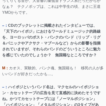
っくりくる音が、大音響の重低音トランス系だったからか
なぁ？ テクノポップは、これは中学生の頃、まさに王道
YMOからです。
–：
CDのブックレットに掲載されたインタビューでは、
「天下のハイポジ」におけるワールドミュージック的路線
を、ヨーロッパのポスト・パンクのバンド（リップ・リグ
＆パニックやアクサク・マブールなど）からの影響を指摘
されていますが、それらのバンドのどういうところに魅力
を感じていたのでしょうか？ 無国籍なところですか？
M：
カオス、実験的、パンク魂、無国籍も！ 移民の人が多
いバンドが好きだったかも…。
–：
ハイポジというバンド名は、マクセルのハイポジショ
ン・カセットテープの広告を見て直感的に決めたそうです
ね。かつてカセットテープには「ノーマルポジション」
「ハイポジション」「メタルポジション」の3タイプがあ