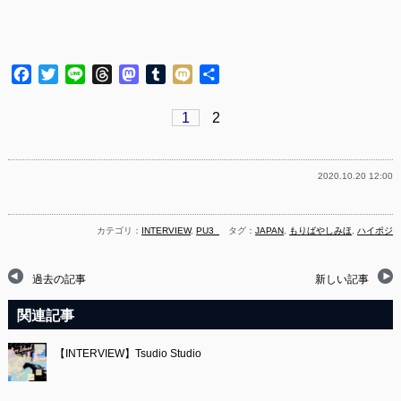
Facebook
Twitter
Line
Threads
Mastodon
Tumblr
Mixi
共
有
1
2
2020.10.20 12:00
カテゴリ：
INTERVIEW
,
PU3_
タグ：
JAPAN
,
もりばやしみほ
,
ハイポジ
過去の記事
新しい記事
関連記事
【INTERVIEW】Tsudio Studio