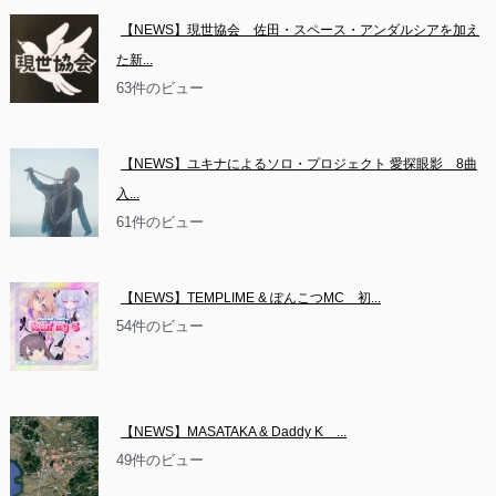
【NEWS】現世協会　佐田・スペース・アンダルシアを加え
た新...
63件のビュー
【NEWS】ユキナによるソロ・プロジェクト 愛探眼影　8曲
入...
61件のビュー
【NEWS】TEMPLIME & ぽんこつMC　初...
54件のビュー
【NEWS】MASATAKA & Daddy K　...
49件のビュー