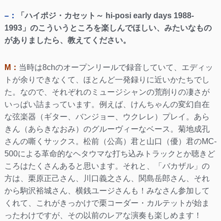
–：
「ハイポジ・カセット～ hi-posi early days 1988-
1993」のこういうところを楽しんでほしい、みたいなもの
がありましたら、教えてください。
M：
当時は8chのオープンリールで録音していて、エディッ
トが余りできなくて、ほとんど一発録りに近いかたちでし
た。なので、それぞれのミュージシャンの荒削りの凄さが
いっぱい詰まっています。例えば、けんちゃんの変幻自在
な弦楽器（ギター、バンジョー、ウクレレ）プレイ。あら
きん（あらきなおみ）のグルーヴィーなベース。菊地成孔
さんの嘶くサックス。松前（公高）君と山口（優）君のMC-
500による革命的なヘタウマな打ち込みトラックとか聴きど
ころはたくさんあると思います。それと、「バカザル」の
方は、栗原正己さん、川口義之さん、関島岳郎さん、それ
から駒沢裕城さん、横銭ユージさんも！みなさん参加して
くれて、これがきっかけで栗コーダー・カルテットが始ま
ったわけですが、その以前のレアな演奏も楽しめます！