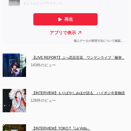
【LIVE REPORT】ぶっ恋呂百花　ワンマンライブ「楯突...
143件のビュー
【INTERVIEW】もりばやしみほが語る、ハイポジ今昔物語
126件のビュー
【INTERVIEW】YOKO.T『La Vida』