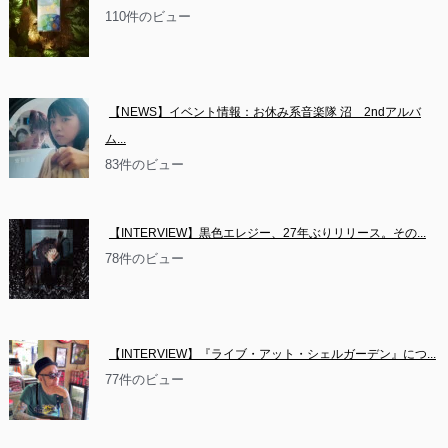
110件のビュー
【NEWS】イベント情報：お休み系音楽隊 沼　2ndアルバ
ム...
83件のビュー
【INTERVIEW】黒色エレジー、27年ぶりリリース。その...
78件のビュー
【INTERVIEW】『ライブ・アット・シェルガーデン』につ...
77件のビュー