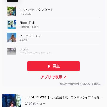
【LIVE REPORT】ぶっ恋呂百花　ワンマンライブ「楯突...
143件のビュー