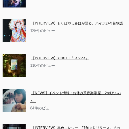
【INTERVIEW】もりばやしみほが語る、ハイポジ今昔物語
125件のビュー
【INTERVIEW】YOKO.T『La Vida』
110件のビュー
【NEWS】イベント情報：お休み系音楽隊 沼　2ndアルバ
ム...
84件のビュー
【INTERVIEW】黒色エレジー、27年ぶりリリース。その...