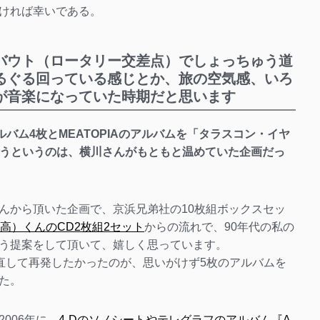
ければ幸いである。
バウト（ロータリー交差点）でしょっちゅう道
るぐる回っている感じとか、旅の空気感、いろ
が音楽になっていた時期だと思います
バム4枚とMEATOPIAのアルバムを「タラスコン・イヤ
ようというのは、横川さんがもともと温めていた企画だっ
んから頂いた企画で、京浜兄弟社の10枚組ボックスセッ
高）くんのCD2枚組2セット
からの流れで、90年代の私の
う提案をして頂いて、嬉しく思っています。
り直して再発したかったのが、思いがけず5枚のアルバムを
た。
006年に、
4-Dのソノシートやテレグラフのアルバム『A