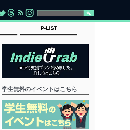
>
">
">
" >
P-LIST
学生無料のイベントはこちら