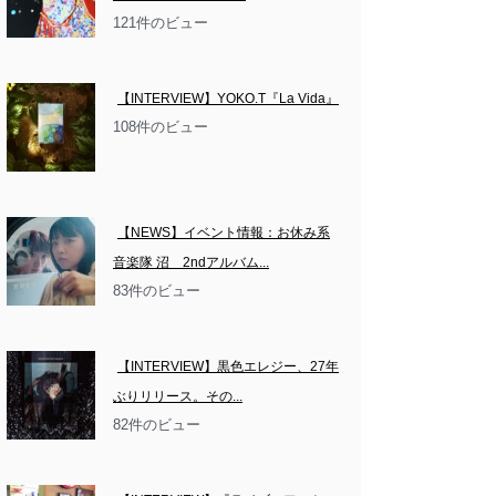
121件のビュー
【INTERVIEW】YOKO.T『La Vida』
108件のビュー
【NEWS】イベント情報：お休み系
音楽隊 沼　2ndアルバム...
83件のビュー
【INTERVIEW】黒色エレジー、27年
ぶりリリース。その...
82件のビュー