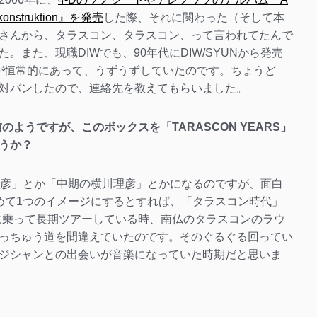
konstruktion』を発売
した際、それに関わった（そして本
さんから、タラスコン、タラスコン、って言われてたんで
また、現職DIWでも、90年代にDIW/SYUNから発売
問合せが恒常的にあって、うずうずしていたのです。ちょうど
対バンしたので、連絡先を教えてもらいました。
のようですが、このボックスを「TARASCON YEARS」
うか？
理彦」とか「中期の横川理彦」とかになるのですが、面白
めて1つのイメージにするとすれば、「タラスコン時代」
でバンに乗って長期ツアーしている時、南仏のタラスコンのラウ
っちゅう道を間違えていたのです。そのぐるぐる回ってい
ジシャンとの出会いが音楽になっていた時期だと思いま