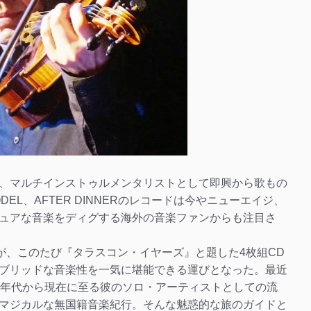
、マルチインストゥルメンタリストとして即興から歌もの
DEL、AFTER DINNERのレコードは今やニューエイジ、
ュアな音楽をディグする海外の音楽ファンからも注目さ
が、このたび『タラスコン・イヤーズ』と題した4枚組CD
ブリッドな音楽性を一気に堪能できる運びとなった。最近
0年代から現在に至る彼のソロ・アーティストとしての流
マジカルな無国籍音楽紀行。そんな魅惑的な旅のガイドと