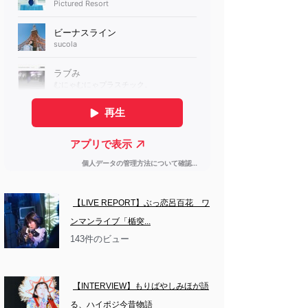
【LIVE REPORT】ぶっ恋呂百花　ワ
ンマンライブ「楯突...
143件のビュー
【INTERVIEW】もりばやしみほが語
る、ハイポジ今昔物語