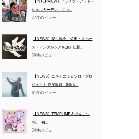
【INTERVIEW】『ライブ・アット・
シェルガーデン』につ...
77件のビュー
【NEWS】現世協会　佐田・スペー
ス・アンダルシアを加えた新...
69件のビュー
【NEWS】ユキナによるソロ・プロ
ジェクト 愛探眼影　8曲入...
61件のビュー
【NEWS】TEMPLIME & ぽんこつ
MC　初...
54件のビュー