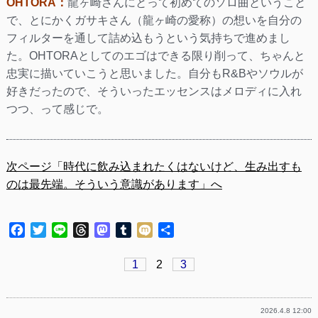
OHTORA：
龍ヶ崎さんにとって初めてのソロ曲ということ
で、とにかくガサキさん（龍ヶ崎の愛称）の想いを自分の
フィルターを通して詰め込もうという気持ちで進めまし
た。OHTORAとしてのエゴはできる限り削って、ちゃんと
忠実に描いていこうと思いました。自分もR&Bやソウルが
好きだったので、そういったエッセンスはメロディに入れ
つつ、って感じで。
次ページ「時代に飲み込まれたくはないけど、生み出すも
のは最先端。そういう意識があります」へ
Facebook
Twitter
Line
Threads
Mastodon
Tumblr
Mixi
共
有
1
2
3
2026.4.8 12:00