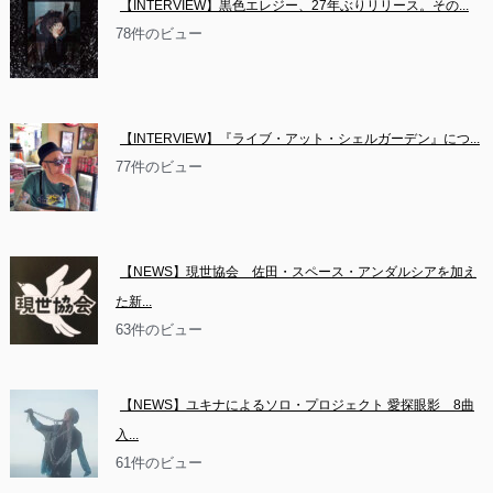
【INTERVIEW】黒色エレジー、27年ぶりリリース。その...
78件のビュー
【INTERVIEW】『ライブ・アット・シェルガーデン』につ...
77件のビュー
【NEWS】現世協会　佐田・スペース・アンダルシアを加え
た新...
63件のビュー
【NEWS】ユキナによるソロ・プロジェクト 愛探眼影　8曲
入...
61件のビュー