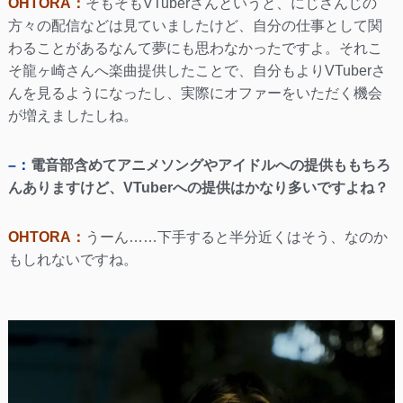
OHTORA：
そもそもVTuberさんというと、にじさんじの
方々の配信などは見ていましたけど、自分の仕事として関
わることがあるなんて夢にも思わなかったですよ。それこ
そ龍ヶ崎さんへ楽曲提供したことで、自分もよりVTuberさ
んを見るようになったし、実際にオファーをいただく機会
が増えましたしね。
–：
電音部含めてアニメソングやアイドルへの提供ももちろ
んありますけど、VTuberへの提供はかなり多いですよね？
OHTORA：
うーん……下手すると半分近くはそう、なのか
もしれないですね。