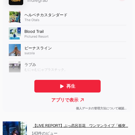
【LIVE REPORT】ぶっ恋呂百花　ワンマンライブ「楯突...
143件のビュー