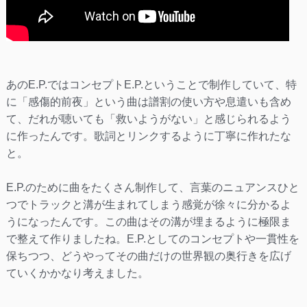
あのE.P.ではコンセプトE.P.ということで制作していて、特
に「感傷的前夜」という曲は譜割の使い方や息遣いも含め
て、だれが聴いても「救いようがない」と感じられるよう
に作ったんです。歌詞とリンクするように丁寧に作れたな
と。
E.P.のために曲をたくさん制作して、言葉のニュアンスひと
つでトラックと溝が生まれてしまう感覚が徐々に分かるよ
うになったんです。この曲はその溝が埋まるように極限ま
で整えて作りましたね。E.P.としてのコンセプトや一貫性を
保ちつつ、どうやってその曲だけの世界観の奥行きを広げ
ていくかかなり考えました。