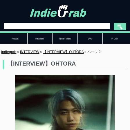
NEWS
REVIEW
INTERVIEW
DIG
P-LIST
indiegrab
»
INTERVIEW
»
【INTERVIEW】OHTORA
»
ページ 2
【INTERVIEW】OHTORA