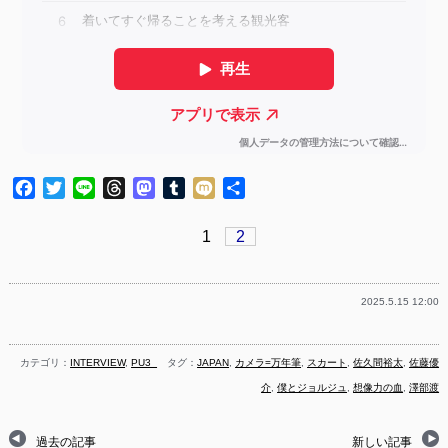
Facebook
Twitter
Line
Threads
Mastodon
Tumblr
Mixi
共
有
1
2
2025.5.15 12:00
カテゴリ：
INTERVIEW
,
PU3_
タグ：
JAPAN
,
カメラ=万年筆
,
スカート
,
佐久間裕太
,
佐藤優
介
,
僕とジョルジュ
,
想像力の血
,
澤部渡
過去の記事
新しい記事