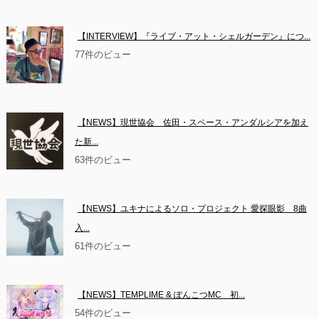
【INTERVIEW】『ライブ・アット・シェルガーデン』につ...
77件のビュー
【NEWS】現世協会　佐田・スペース・アンダルシアを加え
た新...
63件のビュー
【NEWS】ユキナによるソロ・プロジェクト 愛探眼影　8曲
入...
61件のビュー
【NEWS】TEMPLIME & ぽんこつMC　初...
54件のビュー