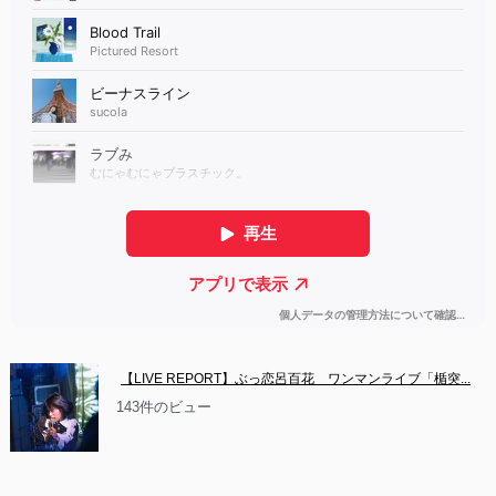
【LIVE REPORT】ぶっ恋呂百花　ワンマンライブ「楯突...
143件のビュー