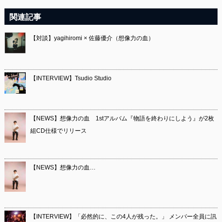
関連記事
【対談】yagihiromi × 佐藤優介（想像力の血）
【INTERVIEW】Tsudio Studio
【NEWS】想像力の血 1stアルバム『物語を終わりにしよう』が2枚
組CD仕様でリリース
【NEWS】想像力の血…
【INTERVIEW】「必然的に、この4人が残った。」 メンバー全員に訊