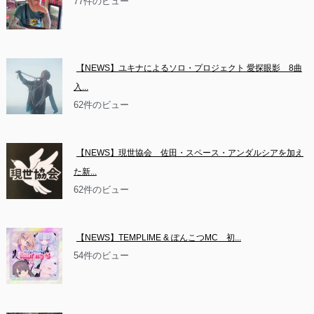
77件のビュー
【NEWS】ユキナによるソロ・プロジェクト 愛探眼影　8曲
入...
62件のビュー
【NEWS】現世協会　佐田・スペース・アンダルシアを加え
た新...
62件のビュー
【NEWS】TEMPLIME & ぽんこつMC　初...
54件のビュー