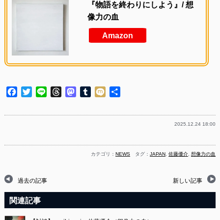
『物語を終わりにしよう』/ 想
像力の血
Amazon
Facebook
Twitter
Line
Threads
Mastodon
Tumblr
Mixi
共
有
2025.12.24 18:00
カテゴリ：
NEWS
タグ：
JAPAN
,
佐藤優介
,
想像力の血
過去の記事
新しい記事
関連記事