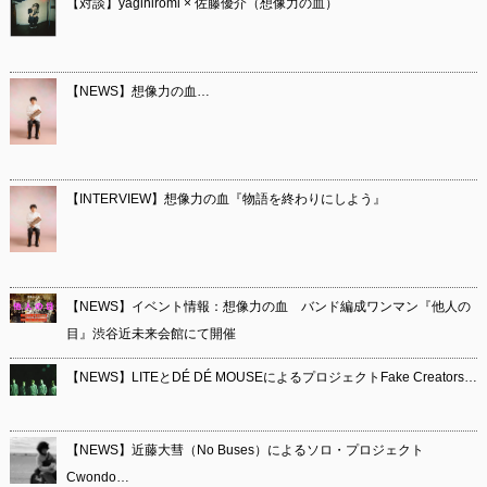
【対談】yagihiromi × 佐藤優介（想像力の血）
【NEWS】想像力の血…
【INTERVIEW】想像力の血『物語を終わりにしよう』
【NEWS】イベント情報：想像力の血 バンド編成ワンマン『他人の
目』渋谷近未来会館にて開催
【NEWS】LITEとDÉ DÉ MOUSEによるプロジェクトFake Creators…
【NEWS】近藤大彗（No Buses）によるソロ・プロジェクト
Cwondo…