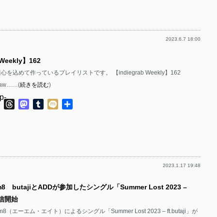
有
p-
p-
2023.6.7 18:00
p-
p-
 Weekly】162
p-
が毎週心を込めて作っているプレイリストです。 【indiegrab Weekly】162
p-
ikaw……(
続きを読む
)
p-
p-
ok
ter
Line
Threads
Mastodon
Tumblr
Mixi
共
有
p-
p-
p-
p-
2023.1.17 19:48
p-
p-
8 butajiとADDが参加したシングル「Summer Lost 2023 –
p-
p-
」配信開始
p-
（エーエム・エイト）によるシングル「Summer Lost 2023 – ft.butaji」が