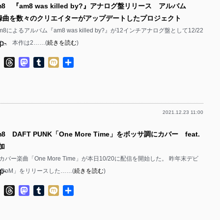
8 『am8 was killed by?』アナログ盤リリース アルバム
p-
p-
収録曲を数々のクリエイターがアップデートしたプロジェクト
p-
p-
8によるアルバム『am8 was killed by?』が12インチアナログ盤として12/22
p-
。 本作は2……(
続きを読む
)
p-
p-
p-
ok
ter
Line
Threads
Mastodon
Tumblr
Mixi
共
p-
有
p-
p-
p-
p-
2021.12.23 11:00
p-
p-
p-
8 DAFT PUNK「One More Time」をボッサ調にカバー feat.
p-
p-
加
p-
p-
カバー楽曲「One More Time」が本日10/20に配信を開始した。 昨年末デビ
p-
iDoM」をリリースした……(
続きを読む
)
p-
p-
p-
ok
ter
Line
Threads
Mastodon
Tumblr
Mixi
共
p-
p-
有
p-
p-