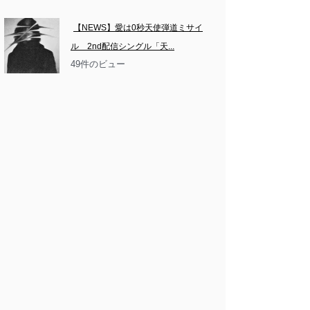
【NEWS】愛は0秒天使弾道ミサイ
ル　2nd配信シングル「天...
49件のビュー