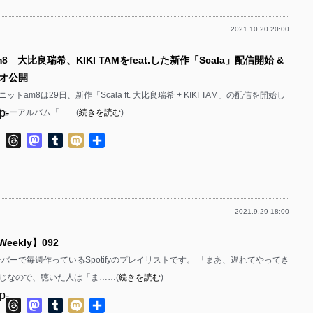
p-
p-
2021.10.20 20:00
p-
p-
p-
8 大比良瑞希、KIKI TAMをfeat.した新作「Scala」配信開始 &
p-
p-
p-
オ公開
p-
p-
トam8は29日、新作「Scala ft. 大比良瑞希 + KIKI TAM」の配信を開始し
p-
ビューアルバム「……(
続きを読む
)
p-
p-
p-
ok
ter
Line
Threads
Mastodon
Tumblr
Mixi
共
p-
有
p-
p-
p-
p-
p-
2021.9.29 18:00
p-
p-
p-
 Weekly】092
p-
p-
bのメンバーで毎週作っているSpotifyのプレイリストです。 「まあ、遅れてやってき
p-
p-
じなので、聴いた人は「ま……(
続きを読む
)
p-
p-
p-
p-
ok
ter
Line
Threads
Mastodon
Tumblr
Mixi
共