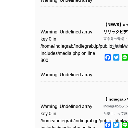
Warning
: Undefined array
75
includes/media.php
on line
Warning
: Undefined array
includes/media.php
on line
Warning
: Undefined array
/home/indiegrab/indiegrab.jp/public_html/w
/home/indiegrab/indiegrab.jp/public_html/w
key 0 in
808
key 0 in
808
key 1 in
Warning
: Undefined array
includes/media.php
on line
Warning
: Undefined array
includes/media.php
on line
/home/indiegrab/indiegrab.jp/public_html/w
Warning
: Undefined array
/home/indiegrab/indiegrab.jp/public_html/w
/home/indiegrab/indiegrab.jp/public_html/w
key 0 in
811
key 0 in
811
includes/media.php
on line
key 1 in
Warning
: Undefined array
includes/media.php
on line
Warning
: Undefined array
【NEWS】am
includes/media.php
on line
/home/indiegrab/indiegrab.jp/public_html/w
/home/indiegrab/indiegrab.jp/public_html/w
806
/home/indiegrab/indiegrab.jp/public_html/w
key 0 in
806
key 0 in
Warning
: Undefined array
リリックビデ
76
includes/media.php
on line
Warning
: Undefined array
includes/media.php
on line
Warning
: Undefined array
includes/media.php
on line
/home/indiegrab/indiegrab.jp/public_html/w
/home/indiegrab/indiegrab.jp/public_html/w
key 0 in
東京発の音楽ユニッ
808
key 0 in
808
key 0 in
Warning
: Undefined array
76
includes/media.php
on line
Warning
: Undefined array
includes/media.php
on line
/home/indiegrab/indiegrab.jp/public_html/w
た。 昨年末デ
/home/indiegrab/indiegrab.jp/public_html/w
/home/indiegrab/indiegrab.jp/public_html/w
key 1 in
811
key 1 in
811
includes/media.php
on line
Warning
: Undefined array
includes/media.php
on line
Warning
: Undefined array
includes/media.php
on line
/home/indiegrab/indiegrab.jp/public_html/w
Facebo
Twit
Warning
: Undefined array
/home/indiegrab/indiegrab.jp/public_html/w
800
key 1 in
800
key 1 in
828
includes/media.php
on line
key 0 in
Warning
: Undefined array
includes/media.php
on line
Warning
: Undefined array
/home/indiegrab/indiegrab.jp/public_html/w
/home/indiegrab/indiegrab.jp/public_html/w
806
/home/indiegrab/indiegrab.jp/public_html/w
key 1 in
806
key 1 in
Warning
: Undefined array
includes/media.php
on line
Warning
: Undefined array
includes/media.php
on line
Warning
: Undefined array
includes/media.php
on line
/home/indiegrab/indiegrab.jp/public_html/w
/home/indiegrab/indiegrab.jp/public_html/w
key 0 in
808
key 0 in
808
key 1 in
Warning
: Undefined array
75
includes/media.php
on line
Warning
: Undefined array
includes/media.php
on line
/home/indiegrab/indiegrab.jp/public_html/w
/home/indiegrab/indiegrab.jp/public_html/w
/home/indiegrab/indiegrab.jp/public_html/w
key 0 in
811
key 0 in
811
includes/media.php
on line
Warning
: Undefined array
includes/media.php
on line
Warning
: Undefined array
【indiegrab
includes/media.php
on line
/home/indiegrab/indiegrab.jp/public_html/w
Warning
: Undefined array
/home/indiegrab/indiegrab.jp/public_html/w
806
key 0 in
806
key 0 in
Warning
: Undefined array
829
indiegra
includes/media.php
on line
key 1 in
Warning
: Undefined array
includes/media.php
on line
Warning
: Undefined array
/home/indiegrab/indiegrab.jp/public_html/w
/home/indiegrab/indiegrab.jp/public_html/w
key 0 in
た夏！」って感
808
/home/indiegrab/indiegrab.jp/public_html/w
key 0 in
808
key 0 in
Warning
: Undefined array
includes/media.php
on line
Warning
: Undefined array
includes/media.php
on line
/home/indiegrab/indiegrab.jp/public_html/w
Warning
: Undefined array
includes/media.php
on line
/home/indiegrab/indiegrab.jp/public_html/w
/home/indiegrab/indiegrab.jp/public_html/w
key 1 in
Facebo
Twit
811
key 1 in
811
includes/media.php
on line