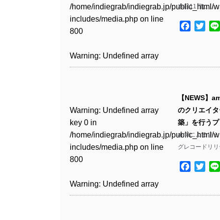
Warning
: Undefined array
includes/media.php
on line
Warning
: Undefined array
/home/indiegrab/indiegrab.jp/public_html/w
本日11日に……
/home/indiegrab/indiegrab.jp/public_html/w
key 1 in
811
key 1 in
includes/media.php
on line
Warning
: Undefined array
includes/media.php
on line
Warning
: Undefined array
/home/indiegrab/indiegrab.jp/public_html/w
Facebo
Twit
/home/indiegrab/indiegrab.jp/public_html/w
800
key 1 in
800
key 1 in
includes/media.php
on line
Warning
: Undefined array
includes/media.php
on line
/home/indiegrab/indiegrab.jp/public_html/w
/home/indiegrab/indiegrab.jp/public_html/w
806
key 1 in
806
Warning
: Undefined array
includes/media.php
on line
Warning
: Undefined array
includes/media.php
on line
/home/indiegrab/indiegrab.jp/public_html/w
key 0 in
808
key 0 in
808
Warning
: Undefined array
includes/media.php
on line
Warning
: Undefined array
/home/indiegrab/indiegrab.jp/public_html/w
/home/indiegrab/indiegrab.jp/public_html/w
key 0 in
811
key 0 in
includes/media.php
on line
Warning
: Undefined array
includes/media.php
on line
Warning
: Undefined array
【NEWS】am
/home/indiegrab/indiegrab.jp/public_html/w
/home/indiegrab/indiegrab.jp/public_html/w
806
key 0 in
806
key 0 in
Warning
: Undefined array
のクリエイタ
includes/media.php
on line
Warning
: Undefined array
includes/media.php
on line
/home/indiegrab/indiegrab.jp/public_html/w
/home/indiegrab/indiegrab.jp/public_html/w
key 0 in
築」を行うプ
808
key 0 in
808
Warning
: Undefined array
includes/media.php
on line
Warning
: Undefined array
includes/media.php
on line
/home/indiegrab/indiegrab.jp/public_html/w
am8によるリミッ
/home/indiegrab/indiegrab.jp/public_html/w
key 1 in
811
key 1 in
811
includes/media.php
on line
グレコードリリ
Warning
: Undefined array
includes/media.php
on line
Warning
: Undefined array
/home/indiegrab/indiegrab.jp/public_html/w
/home/indiegrab/indiegrab.jp/public_html/w
800
key 1 in
800
key 1 in
includes/media.php
on line
Facebo
Twit
Warning
: Undefined array
includes/media.php
on line
Warning
: Undefined array
/home/indiegrab/indiegrab.jp/public_html/w
/home/indiegrab/indiegrab.jp/public_html/w
806
key 1 in
806
key 1 in
Warning
: Undefined array
includes/media.php
on line
Warning
: Undefined array
includes/media.php
on line
/home/indiegrab/indiegrab.jp/public_html/w
/home/indiegrab/indiegrab.jp/public_html/w
key 0 in
808
key 0 in
808
Warning
: Undefined array
includes/media.php
on line
Warning
: Undefined array
includes/media.php
on line
/home/indiegrab/indiegrab.jp/public_html/w
/home/indiegrab/indiegrab.jp/public_html/w
key 0 in
811
key 0 in
811