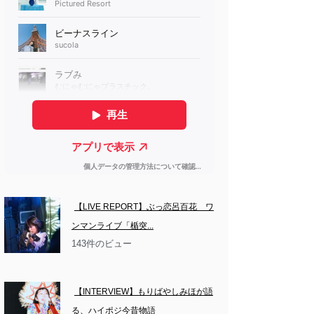
【LIVE REPORT】ぶっ恋呂百花　ワ
ンマンライブ「楯突...
143件のビュー
【INTERVIEW】もりばやしみほが語
る、ハイポジ今昔物語