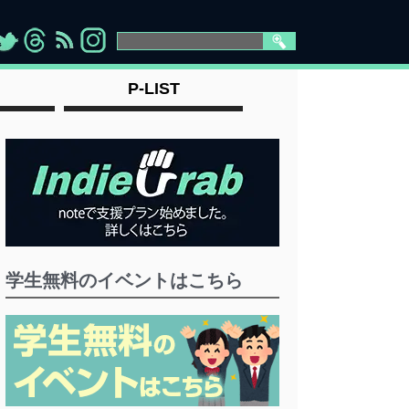
>
">
">
" >
P-LIST
学生無料のイベントはこちら