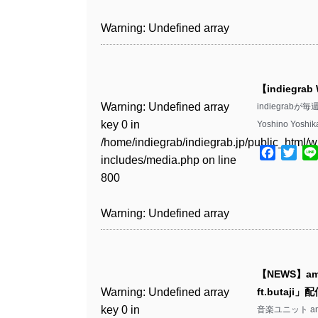
includes/media.php
on line
Warning
: Undefined array
/home/indiegrab/indiegrab.jp/public_html/w
806
key 1 in
Warning
: Undefined array
includes/media.php
on line
Warning
: Undefined array
/home/indiegrab/indiegrab.jp/public_html/w
key 0 in
808
key 0 in
Warning
: Undefined array
includes/media.php
on line
/home/indiegrab/indiegrab.jp/public_html/w
/home/indiegrab/indiegrab.jp/public_html/w
key 0 in
811
includes/media.php
on line
Warning
: Undefined array
includes/media.php
on line
【indiegrab
/home/indiegrab/indiegrab.jp/public_html/w
806
key 0 in
806
Warning
: Undefined array
indiegrab
includes/media.php
on line
Warning
: Undefined array
/home/indiegrab/indiegrab.jp/public_html/w
key 0 in
Yoshino Yosh
808
key 0 in
Warning
: Undefined array
includes/media.php
on line
Warning
: Undefined array
/home/indiegrab/indiegrab.jp/public_html/w
/home/indiegrab/indiegrab.jp/public_html/w
key 1 in
Facebo
Twit
811
key 1 in
includes/media.php
on line
Warning
: Undefined array
includes/media.php
on line
/home/indiegrab/indiegrab.jp/public_html/w
/home/indiegrab/indiegrab.jp/public_html/w
800
key 1 in
800
includes/media.php
on line
Warning
: Undefined array
includes/media.php
on line
/home/indiegrab/indiegrab.jp/public_html/w
806
key 1 in
806
Warning
: Undefined array
includes/media.php
on line
Warning
: Undefined array
/home/indiegrab/indiegrab.jp/public_html/w
key 0 in
808
key 0 in
Warning
: Undefined array
includes/media.php
on line
Warning
: Undefined array
/home/indiegrab/indiegrab.jp/public_html/w
/home/indiegrab/indiegrab.jp/public_html/w
key 0 in
811
key 0 in
includes/media.php
on line
Warning
: Undefined array
includes/media.php
on line
【NEWS】am
/home/indiegrab/indiegrab.jp/public_html/w
/home/indiegrab/indiegrab.jp/public_html/w
806
key 0 in
806
Warning
: Undefined array
ft.butaji
includes/media.php
on line
Warning
: Undefined array
includes/media.php
on line
/home/indiegrab/indiegrab.jp/public_html/w
key 0 in
音楽ユニット am8
808
key 0 in
808