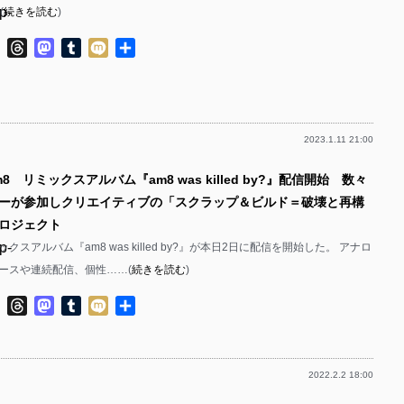
p-
(
続きを読む
)
p-
p-
ok
ter
Line
Threads
Mastodon
Tumblr
Mixi
共
p-
有
p-
p-
p-
2023.1.11 21:00
p-
p-
8 リミックスアルバム『am8 was killed by?』配信開始 数々
p-
p-
ーが参加しクリエイティブの「スクラップ＆ビルド＝破壊と再構
p-
p-
ロジェクト
p-
クスアルバム『am8 was killed by?』が本日2日に配信を開始した。 アナロ
p-
ースや連続配信、個性……(
続きを読む
)
p-
p-
ok
ter
Line
Threads
Mastodon
Tumblr
Mixi
共
p-
p-
有
p-
p-
2022.2.2 18:00
p-
p-