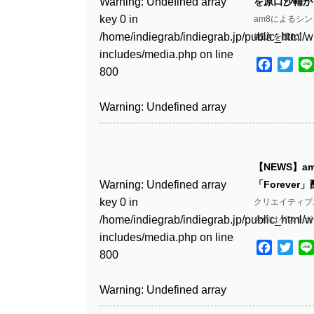
Warning
: Undefined array
を原口沙輔がリ
key 0 in
am8によるシングル「F
Warning
: Undefined array
/home/indiegrab/indiegrab.jp/public_html/w
(
続きを読む
)
key 1 in
includes/media.php
on line
/home/indiegrab/indiegrab.jp/public_html/w
Facebo
Twit
800
includes/media.php
on line
806
Warning
: Undefined array
key 0 in
Warning
: Undefined array
/home/indiegrab/indiegrab.jp/public_html/w
key 0 in
includes/media.php
on line
【NEWS】
/home/indiegrab/indiegrab.jp/public_html/w
806
Warning
: Undefined array
「Forever
includes/media.php
on line
key 0 in
クリエイティブユニ
808
Warning
: Undefined array
/home/indiegrab/indiegrab.jp/public_html/w
今作はゲストボー
key 1 in
includes/media.php
on line
Warning
: Undefined array
/home/indiegrab/indiegrab.jp/public_html/w
Facebo
Twit
800
key 1 in
includes/media.php
on line
/home/indiegrab/indiegrab.jp/public_html/w
806
Warning
: Undefined array
includes/media.php
on line
key 0 in
808