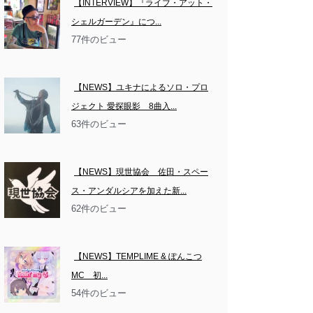
【INTERVIEW】『ライブ・アット・
シェルガーデン』につ...
77件のビュー
【NEWS】ユキナによるソロ・プロ
ジェクト 愛探眼影　8曲入...
63件のビュー
【NEWS】現世協会　佐田・スペー
ス・アンダルシアを加えた新...
62件のビュー
【NEWS】TEMPLIME & ぽんこつ
MC　初...
54件のビュー