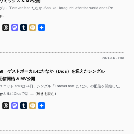
ミックス & MV公開
orever feat. たなか -Sasuke Haraguchi after the world ends Re……
p-
p-
ok
ter
Line
Threads
Mastodon
Tumblr
Mixi
共
有
2024.3.6 21:00
p-
am8 ゲストボーカルにたなか（Dios）を迎えたシングル
p-
」配信開始 & MV公開
ット am8は24日、シングル「Forever feat. たなか」の配信を開始した。
p-
カルにDiosで活……(
続きを読む
)
p-
ok
ter
Line
Threads
Mastodon
Tumblr
Mixi
共
有
p-