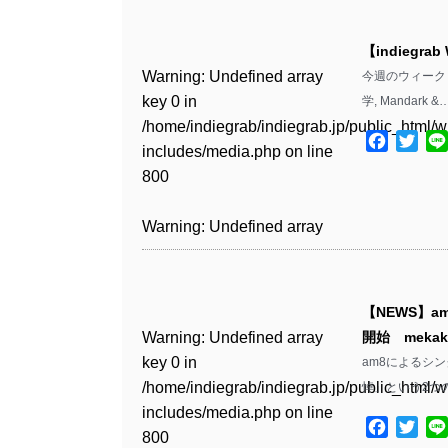
Warning
: Undefined array
/home/indiegrab/indiegrab.jp/public_html/w
key 0 in
includes/media.php
on line
Warning
: Undefined array
【indiegrab
/home/indiegrab/indiegrab.jp/public_html/w
806
key 0 in
Warning
: Undefined array
今週のウィークリー
includes/media.php
on line
/home/indiegrab/indiegrab.jp/public_html/w
key 0 in
学, Mandark &
808
Warning
: Undefined array
includes/media.php
on line
/home/indiegrab/indiegrab.jp/public_html/w
key 1 in
Facebo
Twit
811
includes/media.php
on line
Warning
: Undefined array
/home/indiegrab/indiegrab.jp/public_html/w
800
key 1 in
includes/media.php
on line
Warning
: Undefined array
/home/indiegrab/indiegrab.jp/public_html/w
806
key 1 in
Warning
: Undefined array
includes/media.php
on line
/home/indiegrab/indiegrab.jp/public_html/w
key 0 in
808
Warning
: Undefined array
includes/media.php
on line
/home/indiegrab/indiegrab.jp/public_html/w
key 0 in
811
includes/media.php
on line
Warning
: Undefined array
【NEWS】am8
/home/indiegrab/indiegrab.jp/public_html/w
806
key 0 in
Warning
: Undefined array
開始 meka
includes/media.php
on line
Warning
: Undefined array
/home/indiegrab/indiegrab.jp/public_html/w
key 0 in
am8によるシング
808
key 0 in
Warning
: Undefined array
includes/media.php
on line
/home/indiegrab/indiegrab.jp/public_html/w
悼」という2つ
/home/indiegrab/indiegrab.jp/public_html/w
key 1 in
811
includes/media.php
on line
Warning
: Undefined array
includes/media.php
on line
/home/indiegrab/indiegrab.jp/public_html/w
Facebo
Twit
800
key 1 in
800