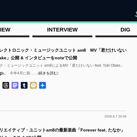
"
IEW
INTERVIEW
DIG
エレクトロニック・ミュージックユニット am8 MV「君だけいない
i Otake」公開 & インタビューをnoteで公開
ミュージックユニット am8によるMV「君だけいない feat. Yuki Otake」
p-
た。 今年4月に前……(
続きを読む
)
ok
ter
Line
Threads
Mastodon
Tumblr
Mixi
共
有
2026.8.7 20:00
p-
リエイティブ・ユニットam8の最新楽曲「Forever feat. たなか」