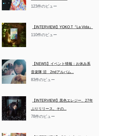
123件のビュー
【INTERVIEW】YOKO.T『La Vida』
110件のビュー
【NEWS】イベント情報：お休み系
音楽隊 沼　2ndアルバム...
83件のビュー
【INTERVIEW】黒色エレジー、27年
ぶりリリース。その...
78件のビュー