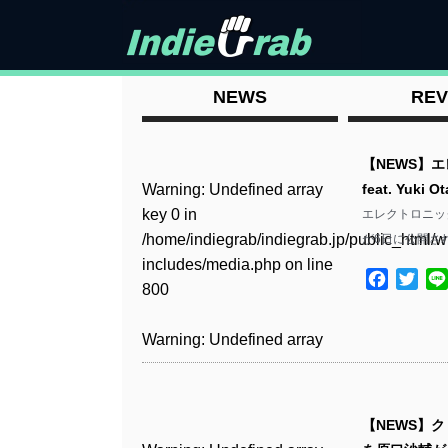
NEWS
REV
【NEWS】
Warning
: Undefined array
feat. Yuk
key 0 in
エレクトロニック・
/home/indiegrab/indiegrab.jp/public_html/w
が6日に公開され
includes/media.php
on line
Facebo
Twit
800
Warning
: Undefined array
key 0 in
/home/indiegrab/indiegrab.jp/public_html/w
includes/media.php
on line
【NEWS】ク
806