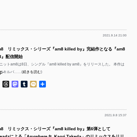
有
p-
p-
p-
p-
p-
p-
p-
2021.9.14 21:00
p-
p-
p-
m8 リミックス・シリーズ『am8 killed by』完結作となる『am8
p-
p-
p-
y am8』配信開始
p-
p-
トam8は8日、シングル『am8 killed by am8』をリリースした。 本作は
p-
 by（キルバ……(
続きを読む
)
p-
p-
p-
ok
ter
Line
Threads
Mastodon
Tumblr
Mixi
共
p-
p-
有
p-
p-
p-
p-
p-
2021.9.8 15:37
p-
p-
p-
m8 リミックス・シリーズ『am8 killed by』第6弾として
p-
p-
p-
-Headzによる「Anywhere ft. Kaori Takeda」のリミックスをリリ