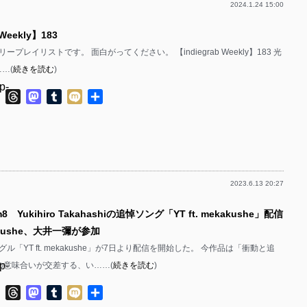
2024.1.24 15:00
p-
 Weekly】183
p-
プレイリストです。 面白がってください。 【indiegrab Weekly】183 光
p-
……(
続きを読む
)
p-
ok
ter
Line
Threads
Mastodon
Tumblr
Mixi
共
有
p-
p-
p-
2023.6.13 20:27
p-
 Yukihiro Takahashiの追悼ソング「YT ft. mekakushe」配信
p-
kushe、大井一彌が参加
p-
ル「YT ft. mekakushe」が7日より配信を開始した。 今作品は「衝動と追
p-
の意味合いが交差する、い……(
続きを読む
)
p-
p-
ok
ter
Line
Threads
Mastodon
Tumblr
Mixi
共