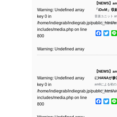
includes/media.php
on line
Warning
: Undefined array
includes/media.php
on line
Warning
: Undefined array
【NEWS】am
/home/indiegrab/indiegrab.jp/public_html/w
/home/indiegrab/indiegrab.jp/public_html/w
806
key 0 in
806
key 0 in
Warning
: Undefined array
「iDoM」
includes/media.php
on line
Warning
: Undefined array
includes/media.php
on line
Warning
: Undefined array
/home/indiegrab/indiegrab.jp/public_html/w
/home/indiegrab/indiegrab.jp/public_html/w
key 0 in
音楽ユニット am
808
key 0 in
808
key 0 in
Warning
: Undefined array
includes/media.php
on line
Warning
: Undefined array
includes/media.php
on line
/home/indiegrab/indiegrab.jp/public_html/w
にリリースされた
/home/indiegrab/indiegrab.jp/public_html/w
/home/indiegrab/indiegrab.jp/public_html/w
key 1 in
811
key 1 in
811
includes/media.php
on line
Warning
: Undefined array
includes/media.php
on line
Warning
: Undefined array
includes/media.php
on line
/home/indiegrab/indiegrab.jp/public_html/w
Facebo
Twit
/home/indiegrab/indiegrab.jp/public_html/w
800
key 1 in
800
key 1 in
828
includes/media.php
on line
Warning
: Undefined array
includes/media.php
on line
Warning
: Undefined array
/home/indiegrab/indiegrab.jp/public_html/w
/home/indiegrab/indiegrab.jp/public_html/w
806
key 1 in
806
key 1 in
Warning
: Undefined array
includes/media.php
on line
Warning
: Undefined array
includes/media.php
on line
Warning
: Undefined array
/home/indiegrab/indiegrab.jp/public_html/w
/home/indiegrab/indiegrab.jp/public_html/w
key 0 in
808
key 0 in
808
key 1 in
Warning
: Undefined array
includes/media.php
on line
Warning
: Undefined array
includes/media.php
on line
/home/indiegrab/indiegrab.jp/public_html/w
/home/indiegrab/indiegrab.jp/public_html/w
/home/indiegrab/indiegrab.jp/public_html/w
key 0 in
811
key 0 in
811
includes/media.php
on line
Warning
: Undefined array
includes/media.php
on line
Warning
: Undefined array
【NEWS】am
includes/media.php
on line
/home/indiegrab/indiegrab.jp/public_html/w
/home/indiegrab/indiegrab.jp/public_html/w
806
key 0 in
806
key 0 in
Warning
: Undefined array
にHANAが参
829
includes/media.php
on line
Warning
: Undefined array
includes/media.php
on line
Warning
: Undefined array
/home/indiegrab/indiegrab.jp/public_html/w
/home/indiegrab/indiegrab.jp/public_html/w
key 0 in
am8による初の
808
key 0 in
808
key 0 in
Warning
: Undefined array
includes/media.php
on line
Warning
: Undefined array
includes/media.php
on line
/home/indiegrab/indiegrab.jp/public_html/w
Warning
: Undefined array
ューアルバム「
/home/indiegrab/indiegrab.jp/public_html/w
/home/indiegrab/indiegrab.jp/public_html/w
key 1 in
811
key 1 in
811
includes/media.php
on line
key 0 in
Warning
: Undefined array
includes/media.php
on line
Warning
: Undefined array
includes/media.php
on line
/home/indiegrab/indiegrab.jp/public_html/w
Facebo
Twit
/home/indiegrab/indiegrab.jp/public_html/w
800
/home/indiegrab/indiegrab.jp/public_html/w
key 1 in
800
key 1 in
75
includes/media.php
on line
Warning
: Undefined array
includes/media.php
on line
Warning
: Undefined array
includes/media.php
on line
/home/indiegrab/indiegrab.jp/public_html/w
/home/indiegrab/indiegrab.jp/public_html/w
806
key 1 in
806
key 1 in