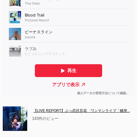
【LIVE REPORT】ぶっ恋呂百花　ワンマンライブ「楯突...
143件のビュー