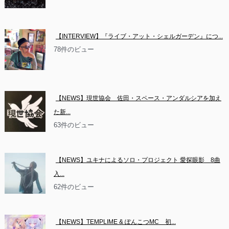
【INTERVIEW】『ライブ・アット・シェルガーデン』につ...
78件のビュー
【NEWS】現世協会　佐田・スペース・アンダルシアを加え
た新...
63件のビュー
【NEWS】ユキナによるソロ・プロジェクト 愛探眼影　8曲
入...
62件のビュー
【NEWS】TEMPLIME & ぽんこつMC　初...