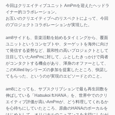
今回はクリエイティブユニット AmPmを迎えたヘッドラ
イナー的コラボレーション。
お互いのクリエイティブへのリスペクトによって、今回
のプロジェクトコラボレーションが実現した。
am8サイドも、音楽活動を始めるタイミングから、覆面
ユニットというコンセプトや、ターゲットを海外に向け
て発信する姿勢など、親和性の高いプロジェクトとして
注目していたAmPmに対して、ふとしたきっかけで両者
がコンタクトする機会があり、渾身のオファーとして、
このKilled byシリーズの参加を提案したところ、快諾し
てもらった、というのが実現のエピソードとのこと。
am8にとっても、サブスクリプションで最も再生回数を
伸ばしている「Hatsukoi ft.HANA」を、世界中でのクリ
エイティブ評価が高いAmPmが、どう料理してくれるか
を心待ちにしていたところ、原曲のHANAのボーカルを
はじめとして、オリジナルのニュアンスを大切にしなが