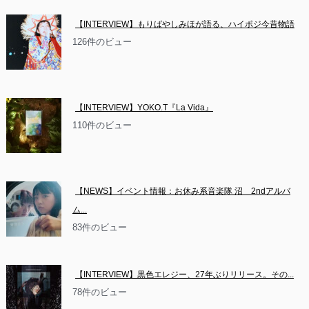
【INTERVIEW】もりばやしみほが語る、ハイポジ今昔物語
126件のビュー
【INTERVIEW】YOKO.T『La Vida』
110件のビュー
【NEWS】イベント情報：お休み系音楽隊 沼　2ndアルバ
ム...
83件のビュー
【INTERVIEW】黒色エレジー、27年ぶりリリース。その...
78件のビュー