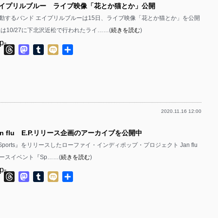
エイプリルブルー ライブ映像「花とか猫とか」公開
p-
p-
動するバンド エイプリルブルーは15日、ライブ映像「花とか猫とか」を公開
p-
p-
は10/27に下北沢近松で行われたライ……(
続きを読む
)
p-
p-
p-
ok
ter
Line
Threads
Mastodon
Tumblr
Mixi
共
有
p-
p-
p-
p-
p-
p-
2020.11.16 12:00
p-
p-
p-
an flu E.P.リリース企画のアーカイブを公開中
p-
p-
P.『Sports』をリリースしたローファイ・インディポップ・プロジェクト Jan flu
p-
p-
ースイベント『Sp……(
続きを読む
)
p-
p-
p-
ok
ter
Line
Threads
Mastodon
Tumblr
Mixi
共
有
p-
p-
p-
p-
p-