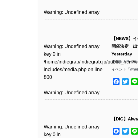
includes/media.php
on line
Warning
: Undefined array
/home/indiegrab/indiegrab.jp/public_html/w
806
key 1 in
Warning
: Undefined array
includes/media.php
on line
Warning
: Undefined array
/home/indiegrab/indiegrab.jp/public_html/w
key 0 in
808
key 0 in
Warning
: Undefined array
includes/media.php
on line
/home/indiegrab/indiegrab.jp/public_html/w
/home/indiegrab/indiegrab.jp/public_html/w
key 0 in
811
includes/media.php
on line
Warning
: Undefined array
includes/media.php
on line
【NEWS】イベ
/home/indiegrab/indiegrab.jp/public_html/w
806
key 0 in
806
Warning
: Undefined array
開催決定 出演にT
includes/media.php
on line
Warning
: Undefined array
/home/indiegrab/indiegrab.jp/public_html/w
key 0 in
Yesterday
808
key 0 in
Warning
: Undefined array
includes/media.php
on line
Warning
: Undefined array
/home/indiegrab/indiegrab.jp/public_html/w
早稲田大学公認の
/home/indiegrab/indiegrab.jp/public_html/w
key 1 in
811
key 1 in
includes/media.php
on line
イベント『when 
Warning
: Undefined array
includes/media.php
on line
/home/indiegrab/indiegrab.jp/public_html/w
/home/indiegrab/indiegrab.jp/public_html/w
800
key 1 in
800
includes/media.php
on line
Facebo
Twit
Warning
: Undefined array
includes/media.php
on line
/home/indiegrab/indiegrab.jp/public_html/w
806
key 1 in
806
Warning
: Undefined array
includes/media.php
on line
Warning
: Undefined array
/home/indiegrab/indiegrab.jp/public_html/w
key 0 in
808
key 0 in
Warning
: Undefined array
includes/media.php
on line
Warning
: Undefined array
/home/indiegrab/indiegrab.jp/public_html/w
/home/indiegrab/indiegrab.jp/public_html/w
key 0 in
811
key 0 in
includes/media.php
on line
Warning
: Undefined array
includes/media.php
on line
【DIG】Always
/home/indiegrab/indiegrab.jp/public_html/w
/home/indiegrab/indiegrab.jp/public_html/w
806
key 0 in
806
Warning
: Undefined array
includes/media.php
on line
Warning
: Undefined array
includes/media.php
on line
Facebo
Twit
/home/indiegrab/indiegrab.jp/public_html/w
key 0 in
808
key 0 in
808