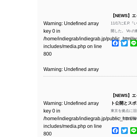
Warning
: Undefined array
/home/indiegrab/indiegrab.jp/public_html/w
key 0 in
includes/media.php
on line
Warning
: Undefined array
【NEWS】
/home/indiegrab/indiegrab.jp/public_html/w
806
key 0 in
Warning
: Undefined array
11/17にE.
includes/media.php
on line
/home/indiegrab/indiegrab.jp/public_html/w
key 0 in
開した。 Vo.
808
Warning
: Undefined array
includes/media.php
on line
/home/indiegrab/indiegrab.jp/public_html/w
key 1 in
Facebo
Twit
811
includes/media.php
on line
Warning
: Undefined array
/home/indiegrab/indiegrab.jp/public_html/w
800
key 1 in
includes/media.php
on line
Warning
: Undefined array
/home/indiegrab/indiegrab.jp/public_html/w
806
key 1 in
Warning
: Undefined array
includes/media.php
on line
/home/indiegrab/indiegrab.jp/public_html/w
key 0 in
808
Warning
: Undefined array
includes/media.php
on line
/home/indiegrab/indiegrab.jp/public_html/w
key 0 in
811
includes/media.php
on line
Warning
: Undefined array
【NEWS】
/home/indiegrab/indiegrab.jp/public_html/w
806
key 0 in
Warning
: Undefined array
ト公開とスポ
includes/media.php
on line
Warning
: Undefined array
/home/indiegrab/indiegrab.jp/public_html/w
key 0 in
東京を拠点に活動
808
key 0 in
Warning
: Undefined array
includes/media.php
on line
/home/indiegrab/indiegrab.jp/public_html/w
リースすると発表
/home/indiegrab/indiegrab.jp/public_html/w
key 1 in
811
includes/media.php
on line
Warning
: Undefined array
includes/media.php
on line
/home/indiegrab/indiegrab.jp/public_html/w
Facebo
Twit
800
key 1 in
800