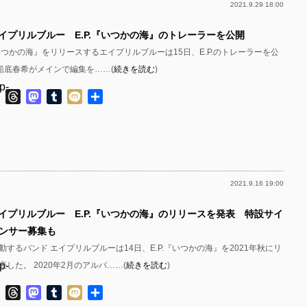
2021.9.29 18:00
p-
エイプリルブルー E.P.『いつかの海』のトレーラーを公開
p-
P.『いつかの海』をリリースするエイプリルブルーは15日、E.P.のトレーラーを公
p-
の船底春希がメインで編集を……(
続きを読む
)
p-
ok
ter
Line
Threads
Mastodon
Tumblr
Mixi
共
有
p-
p-
p-
2021.9.16 19:00
p-
エイプリルブルー E.P.『いつかの海』のリリースを発表 特設サイ
p-
ンサー募集も
p-
するバンド エイプリルブルーは14日、E.P.『いつかの海』を2021年秋にリ
p-
した。 2020年2月のアルバ……(
続きを読む
)
p-
p-
ok
ter
Line
Threads
Mastodon
Tumblr
Mixi
共