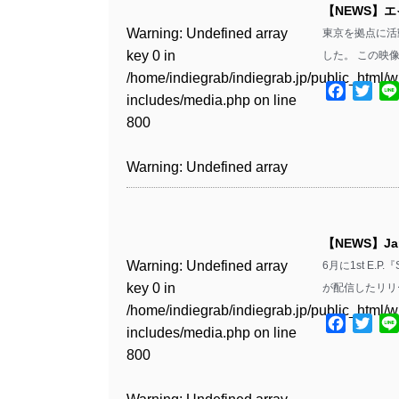
includes/media.php
on line
Warning
: Undefined array
includes/media.php
on line
Warning
: Undefined array
【NEWS】
/home/indiegrab/indiegrab.jp/public_html/w
/home/indiegrab/indiegrab.jp/public_html/w
806
key 0 in
806
key 0 in
Warning
: Undefined array
東京を拠点に活
includes/media.php
on line
Warning
: Undefined array
includes/media.php
on line
Warning
: Undefined array
/home/indiegrab/indiegrab.jp/public_html/w
/home/indiegrab/indiegrab.jp/public_html/w
key 0 in
した。 この映像
808
key 0 in
808
key 0 in
Warning
: Undefined array
includes/media.php
on line
Warning
: Undefined array
includes/media.php
on line
/home/indiegrab/indiegrab.jp/public_html/w
/home/indiegrab/indiegrab.jp/public_html/w
/home/indiegrab/indiegrab.jp/public_html/w
key 1 in
Facebo
Twit
811
key 1 in
811
includes/media.php
on line
Warning
: Undefined array
includes/media.php
on line
Warning
: Undefined array
includes/media.php
on line
/home/indiegrab/indiegrab.jp/public_html/w
/home/indiegrab/indiegrab.jp/public_html/w
800
key 1 in
800
key 1 in
800
includes/media.php
on line
Warning
: Undefined array
includes/media.php
on line
Warning
: Undefined array
/home/indiegrab/indiegrab.jp/public_html/w
/home/indiegrab/indiegrab.jp/public_html/w
806
key 1 in
806
key 1 in
Warning
: Undefined array
includes/media.php
on line
Warning
: Undefined array
includes/media.php
on line
Warning
: Undefined array
/home/indiegrab/indiegrab.jp/public_html/w
/home/indiegrab/indiegrab.jp/public_html/w
key 0 in
808
key 0 in
808
key 0 in
Warning
: Undefined array
includes/media.php
on line
Warning
: Undefined array
includes/media.php
on line
/home/indiegrab/indiegrab.jp/public_html/w
/home/indiegrab/indiegrab.jp/public_html/w
/home/indiegrab/indiegrab.jp/public_html/w
key 0 in
811
key 0 in
811
includes/media.php
on line
Warning
: Undefined array
includes/media.php
on line
Warning
: Undefined array
【NEWS】J
includes/media.php
on line
/home/indiegrab/indiegrab.jp/public_html/w
/home/indiegrab/indiegrab.jp/public_html/w
806
key 0 in
806
key 0 in
Warning
: Undefined array
806
6月に1st E.
includes/media.php
on line
Warning
: Undefined array
includes/media.php
on line
Warning
: Undefined array
/home/indiegrab/indiegrab.jp/public_html/w
/home/indiegrab/indiegrab.jp/public_html/w
key 0 in
が配信したリリ
808
key 0 in
808
key 0 in
Warning
: Undefined array
includes/media.php
on line
Warning
: Undefined array
includes/media.php
on line
/home/indiegrab/indiegrab.jp/public_html/w
Warning
: Undefined array
/home/indiegrab/indiegrab.jp/public_html/w
/home/indiegrab/indiegrab.jp/public_html/w
key 1 in
Facebo
Twit
811
key 1 in
811
includes/media.php
on line
key 1 in
Warning
: Undefined array
includes/media.php
on line
Warning
: Undefined array
includes/media.php
on line
/home/indiegrab/indiegrab.jp/public_html/w
/home/indiegrab/indiegrab.jp/public_html/w
800
/home/indiegrab/indiegrab.jp/public_html/w
key 1 in
800
key 1 in
800
includes/media.php
on line
Warning
: Undefined array
includes/media.php
on line
Warning
: Undefined array
includes/media.php
on line
/home/indiegrab/indiegrab.jp/public_html/w
/home/indiegrab/indiegrab.jp/public_html/w
806
key 1 in
806
key 1 in