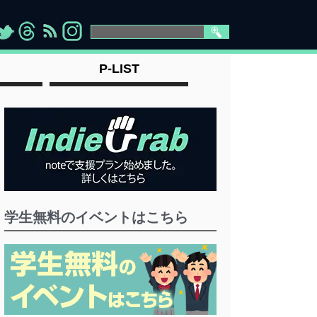
>
">
">
" >
P-LIST
学生無料のイベントはこちら