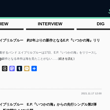
"
IEW
INTERVIEW
DIG
エイプリルブルー 約2年ぶりの新作となるE.P.『いつかの海』リリ
動するバンド エイプリルブルーは17日、E.P.『いつかの海』をリリースし
p-
りの新作となる本作は海を見たことがない……(
続きを読む
)
ok
ter
Line
Threads
Mastodon
Tumblr
Mixi
共
有
2021.11.17 12:00
p-
エイプリルブルー E.P.『いつかの海』からの先行シングル第2弾