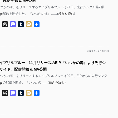
配信開始 & MV公開
P.『いつかの海』をリリースするエイプリルブルーは27日、先行シングル第2弾
p-
の配信を開始した。 『いつかの海』……(
続きを読む
)
p-
ok
ter
Line
Threads
Mastodon
Tumblr
Mixi
共
有
2021.10.27 18:00
p-
エイプリルブルー 11月リリースのE.P.『いつかの海』より先行シ
p-
サイド」配信開始 & MV公開
P.『いつかの海』をリリースするエイプリルブルーは29日、E.P.からの先行シング
p-
」の配信を開始。 『いつかの……(
続きを読む
)
p-
ok
ter
Line
Threads
Mastodon
Tumblr
Mixi
共
有
p-