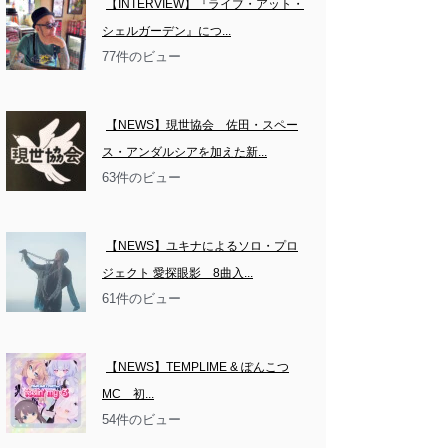
【INTERVIEW】『ライブ・アット・
シェルガーデン』につ...
77件のビュー
【NEWS】現世協会　佐田・スペー
ス・アンダルシアを加えた新...
63件のビュー
【NEWS】ユキナによるソロ・プロ
ジェクト 愛探眼影　8曲入...
61件のビュー
【NEWS】TEMPLIME & ぽんこつ
MC　初...
54件のビュー