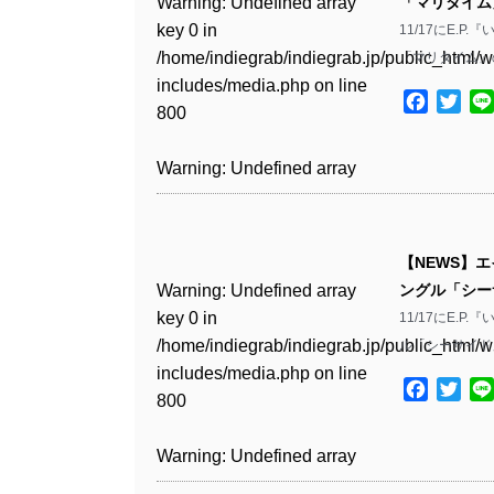
Warning
: Undefined array
「マリタイム」
key 0 in
11/17にE.
Warning
: Undefined array
/home/indiegrab/indiegrab.jp/public_html/w
「マリタイム」
key 1 in
includes/media.php
on line
/home/indiegrab/indiegrab.jp/public_html/w
Facebo
Twit
800
includes/media.php
on line
806
Warning
: Undefined array
key 0 in
Warning
: Undefined array
/home/indiegrab/indiegrab.jp/public_html/w
key 0 in
includes/media.php
on line
【NEWS】
/home/indiegrab/indiegrab.jp/public_html/w
806
Warning
: Undefined array
ングル「シー
includes/media.php
on line
key 0 in
11/17にE.
808
Warning
: Undefined array
/home/indiegrab/indiegrab.jp/public_html/w
ル「シーサイド
key 1 in
includes/media.php
on line
Warning
: Undefined array
/home/indiegrab/indiegrab.jp/public_html/w
Facebo
Twit
800
key 1 in
includes/media.php
on line
/home/indiegrab/indiegrab.jp/public_html/w
806
Warning
: Undefined array
includes/media.php
on line
key 0 in
808