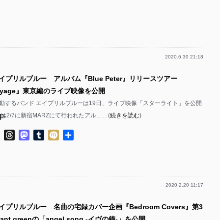
有
p-
p-
p-
p-
p-
p-
p-
p-
p-
2020.6.30 21:18
p-
p-
p-
イプリルブルー アルバム『Blue Peter』リリースツアー
p-
p-
p-
 Voyage』東京編のライブ映像を公開
p-
p-
動するバンド エイプリルブルーは19日、ライブ映像「スターライト」を公開
p-
p-
は2/7に新宿MARZにて行われたアル……(
続きを読む
)
p-
p-
p-
p-
ok
ter
Line
Threads
Mastodon
Tumblr
Mixi
共
p-
p-
有
p-
p-
p-
p-
p-
p-
2020.2.20 11:17
p-
p-
p-
p-
イプリルブルー 名曲の宅録カバー企画『Bedroom Covers』第3
p-
p-
p-
iant greenの「angel song -イヴの鐘-」を公開