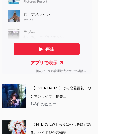
【LIVE REPORT】ぶっ恋呂百花　ワ
ンマンライブ「楯突...
143件のビュー
【INTERVIEW】もりばやしみほが語
る、ハイポジ今昔物語