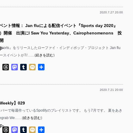
p-
p-
2020.7.27 20:00
p-
p-
p-
ント情報： Jan fluによる配信イベント『Sports day 2020』
p-
p-
p-
開催 出演にI Saw You Yesterday、Cairophenomenons 投
p-
p-
開
p-
P.『Sports』をリリースしたローファイ・インディポップ・プロジェクト Jan flu
p-
p-
ースイベントが7/……(
続きを読む
)
p-
p-
p-
ok
ter
Line
Threads
Mastodon
Tumblr
Mixi
共
p-
p-
有
p-
p-
p-
2020.7.21 20:00
p-
p-
p-
 Weekly】029
p-
p-
p-
bのメンバーで毎週作っているSpotifyのプレイリストです。 もう7月です。 夏をあき
p-
p-
grab We……(
続きを読む
)
p-
p-
p-
p-
ok
ter
Line
Threads
Mastodon
Tumblr
Mixi
共