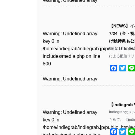
Warning
: Undefined array
806
includes/media.php
on line
Warning
: Undefined array
includes/media.php
on line
Warning
: Undefined array
/home/indiegrab/indiegrab.jp/public_html/w
/home/indiegrab/indiegrab.jp/public_html/w
key 0 in
808
key 0 in
808
key 0 in
Warning
: Undefined array
includes/media.php
on line
Warning
: Undefined array
includes/media.php
on line
/home/indiegrab/indiegrab.jp/public_html/w
Warning
: Undefined array
/home/indiegrab/indiegrab.jp/public_html/w
/home/indiegrab/indiegrab.jp/public_html/w
key 0 in
811
key 0 in
811
includes/media.php
on line
key 0 in
Warning
: Undefined array
includes/media.php
on line
Warning
: Undefined array
【NEWS】イベ
includes/media.php
on line
/home/indiegrab/indiegrab.jp/public_html/w
/home/indiegrab/indiegrab.jp/public_html/w
806
/home/indiegrab/indiegrab.jp/public_html/w
key 0 in
806
key 0 in
Warning
: Undefined array
7/24（金・祝）
806
includes/media.php
on line
Warning
: Undefined array
includes/media.php
on line
Warning
: Undefined array
includes/media.php
on line
/home/indiegrab/indiegrab.jp/public_html/w
/home/indiegrab/indiegrab.jp/public_html/w
key 0 in
げ銭特典も公
808
key 0 in
808
key 0 in
Warning
: Undefined array
808
includes/media.php
on line
Warning
: Undefined array
includes/media.php
on line
/home/indiegrab/indiegrab.jp/public_html/w
Warning
: Undefined array
6月に1st E.
/home/indiegrab/indiegrab.jp/public_html/w
/home/indiegrab/indiegrab.jp/public_html/w
key 1 in
811
key 1 in
811
includes/media.php
on line
key 1 in
による配信リリ
Warning
: Undefined array
includes/media.php
on line
Warning
: Undefined array
includes/media.php
on line
/home/indiegrab/indiegrab.jp/public_html/w
Warning
: Undefined array
/home/indiegrab/indiegrab.jp/public_html/w
800
/home/indiegrab/indiegrab.jp/public_html/w
key 1 in
800
key 1 in
800
includes/media.php
on line
Facebo
Twit
key 1 in
Warning
: Undefined array
includes/media.php
on line
Warning
: Undefined array
includes/media.php
on line
/home/indiegrab/indiegrab.jp/public_html/w
/home/indiegrab/indiegrab.jp/public_html/w
806
/home/indiegrab/indiegrab.jp/public_html/w
key 1 in
806
key 1 in
Warning
: Undefined array
806
includes/media.php
on line
Warning
: Undefined array
includes/media.php
on line
Warning
: Undefined array
includes/media.php
on line
/home/indiegrab/indiegrab.jp/public_html/w
/home/indiegrab/indiegrab.jp/public_html/w
key 0 in
808
key 0 in
808
key 0 in
Warning
: Undefined array
808
includes/media.php
on line
Warning
: Undefined array
includes/media.php
on line
/home/indiegrab/indiegrab.jp/public_html/w
Warning
: Undefined array
/home/indiegrab/indiegrab.jp/public_html/w
/home/indiegrab/indiegrab.jp/public_html/w
key 0 in
811
key 0 in
811
includes/media.php
on line
key 0 in
Warning
: Undefined array
includes/media.php
on line
Warning
: Undefined array
【indiegrab
includes/media.php
on line
/home/indiegrab/indiegrab.jp/public_html/w
Warning
: Undefined array
/home/indiegrab/indiegrab.jp/public_html/w
806
/home/indiegrab/indiegrab.jp/public_html/w
key 0 in
806
key 0 in
Warning
: Undefined array
806
indiegra
includes/media.php
on line
key 0 in
Warning
: Undefined array
includes/media.php
on line
Warning
: Undefined array
includes/media.php
on line
/home/indiegrab/indiegrab.jp/public_html/w
/home/indiegrab/indiegrab.jp/public_html/w
key 0 in
らめて。 【indie
808
/home/indiegrab/indiegrab.jp/public_html/w
key 0 in
808
key 0 in
Warning
: Undefined array
808
includes/media.php
on line
Warning
: Undefined array
includes/media.php
on line
/home/indiegrab/indiegrab.jp/public_html/w
Warning
: Undefined array
includes/media.php
on line
/home/indiegrab/indiegrab.jp/public_html/w
/home/indiegrab/indiegrab.jp/public_html/w
key 1 in
Facebo
Twit
811
key 1 in
811
includes/media.php
on line