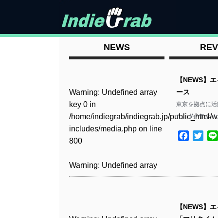
NEWS
REV
【NEWS】
Warning
: Undefined array
ース
key 0 in
東京を拠点に活
/home/indiegrab/indiegrab.jp/public_html/w
た。 約2年ぶ
includes/media.php
on line
Facebo
Twit
800
Warning
: Undefined array
key 0 in
/home/indiegrab/indiegrab.jp/public_html/w
includes/media.php
on line
【NEWS】
806