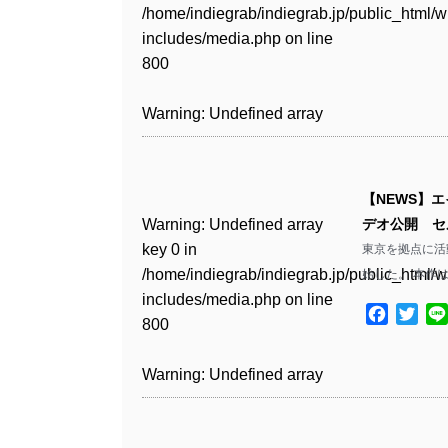
Warning
: Undefined array
includes/media.php
on line
Warning
: Undefined array
/home/indiegrab/indiegrab.jp/public_html/w
/home/indiegrab/indiegrab.jp/public_html/w
key 1 in
811
key 1 in
includes/media.php
on line
Warning
: Undefined array
includes/media.php
on line
Warning
: Undefined array
/home/indiegrab/indiegrab.jp/public_html/w
/home/indiegrab/indiegrab.jp/public_html/w
800
key 1 in
800
key 1 in
includes/media.php
on line
Warning
: Undefined array
includes/media.php
on line
/home/indiegrab/indiegrab.jp/public_html/w
/home/indiegrab/indiegrab.jp/public_html/w
806
key 1 in
806
Warning
: Undefined array
includes/media.php
on line
Warning
: Undefined array
includes/media.php
on line
/home/indiegrab/indiegrab.jp/public_html/w
key 0 in
808
key 0 in
808
Warning
: Undefined array
includes/media.php
on line
Warning
: Undefined array
/home/indiegrab/indiegrab.jp/public_html/w
/home/indiegrab/indiegrab.jp/public_html/w
key 0 in
811
key 0 in
includes/media.php
on line
Warning
: Undefined array
includes/media.php
on line
Warning
: Undefined array
【NEWS】
/home/indiegrab/indiegrab.jp/public_html/w
/home/indiegrab/indiegrab.jp/public_html/w
806
key 0 in
806
key 0 in
Warning
: Undefined array
デオ公開 セ
includes/media.php
on line
Warning
: Undefined array
includes/media.php
on line
/home/indiegrab/indiegrab.jp/public_html/w
/home/indiegrab/indiegrab.jp/public_html/w
key 0 in
東京を拠点に活
808
key 0 in
808
Warning
: Undefined array
includes/media.php
on line
Warning
: Undefined array
includes/media.php
on line
/home/indiegrab/indiegrab.jp/public_html/w
始した。 本作
/home/indiegrab/indiegrab.jp/public_html/w
key 1 in
811
key 1 in
811
includes/media.php
on line
Warning
: Undefined array
includes/media.php
on line
Warning
: Undefined array
/home/indiegrab/indiegrab.jp/public_html/w
Facebo
Twit
/home/indiegrab/indiegrab.jp/public_html/w
800
key 1 in
800
key 1 in
includes/media.php
on line
Warning
: Undefined array
includes/media.php
on line
Warning
: Undefined array
/home/indiegrab/indiegrab.jp/public_html/w
/home/indiegrab/indiegrab.jp/public_html/w
806
key 1 in
806
key 1 in
Warning
: Undefined array
includes/media.php
on line
Warning
: Undefined array
includes/media.php
on line
/home/indiegrab/indiegrab.jp/public_html/w
/home/indiegrab/indiegrab.jp/public_html/w
key 0 in
808
key 0 in
808
Warning
: Undefined array
includes/media.php
on line
Warning
: Undefined array
includes/media.php
on line
/home/indiegrab/indiegrab.jp/public_html/w
/home/indiegrab/indiegrab.jp/public_html/w
key 0 in
811
key 0 in
811