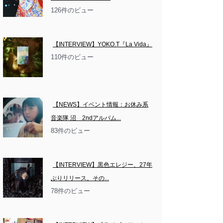
126件のビュー
【INTERVIEW】YOKO.T『La Vida』
110件のビュー
【NEWS】イベント情報：お休み系
音楽隊 沼　2ndアルバム...
83件のビュー
【INTERVIEW】黒色エレジー、27年
ぶりリリース。その...
78件のビュー