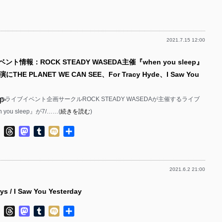
有
p-
p-
2021.7.15 12:00
p-
p-
ント情報：ROCK STEADY WASEDA主催『when you sleep』
p-
HE PLANET WE CAN SEE、For Tracy Hyde、I Saw You
p-
p-
ライブイベント企画サークルROCK STEADY WASEDAが主催するライブ
p-
you sleep』が7/……(
続きを読む
)
p-
p-
ok
ter
Line
Threads
Mastodon
Tumblr
Mixi
共
p-
有
p-
2021.6.2 21:00
p-
p-
 / I Saw You Yesterday
p-
p-
ok
ter
Line
Threads
Mastodon
Tumblr
Mixi
共
p-
有