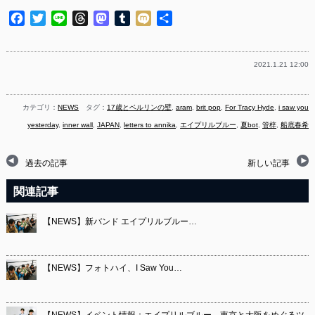
Facebook
Twitter
Line
Threads
Mastodon
Tumblr
Mixi
共
有
2021.1.21 12:00
カテゴリ：
NEWS
タグ：
17歳とベルリンの壁
,
aram
,
brit pop
,
For Tracy Hyde
,
i saw you
yesterday
,
inner wall
,
JAPAN
,
letters to annika
,
エイプリルブルー
,
夏bot
,
管梓
,
船底春希
過去の記事
新しい記事
関連記事
【NEWS】新バンド エイプリルブルー…
【NEWS】フォトハイ、I Saw You…