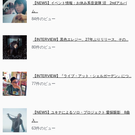
【NEWS】イベント情報：お休み系音楽隊 沼　2ndアルバ
ム...
84件のビュー
【INTERVIEW】黒色エレジー、27年ぶりリリース。その...
80件のビュー
【INTERVIEW】『ライブ・アット・シェルガーデン』につ...
77件のビュー
【NEWS】ユキナによるソロ・プロジェクト 愛探眼影　8曲
入...
63件のビュー