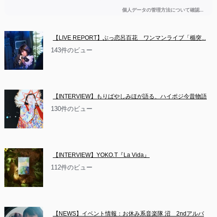
【LIVE REPORT】ぶっ恋呂百花　ワンマンライブ「楯突...
143件のビュー
【INTERVIEW】もりばやしみほが語る、ハイポジ今昔物語
130件のビュー
【INTERVIEW】YOKO.T『La Vida』
112件のビュー
【NEWS】イベント情報：お休み系音楽隊 沼　2ndアルバ