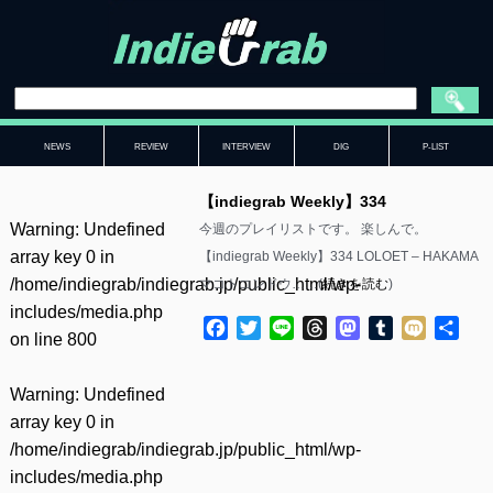
NEWS
REVIEW
INTERVIEW
DIG
P-LIST
【indiegrab Weekly】334
Warning
: Undefined
今週のプレイリストです。 楽しんで。
array key 0 in
【indiegrab Weekly】334 LOLOET – HAKAMA
/home/indiegrab/indiegrab.jp/public_html/wp-
マコトコンドウ……(
続きを読む
)
includes/media.php
Facebook
Twitter
Line
Threads
Mastodon
Tumblr
Mixi
共
on line
800
有
Warning
: Undefined
array key 0 in
/home/indiegrab/indiegrab.jp/public_html/wp-
includes/media.php