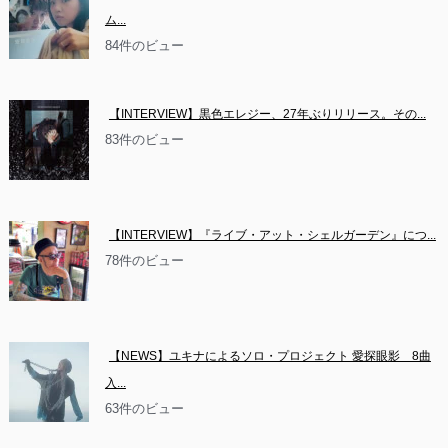
ム...
84件のビュー
【INTERVIEW】黒色エレジー、27年ぶりリリース。その...
83件のビュー
【INTERVIEW】『ライブ・アット・シェルガーデン』につ...
78件のビュー
【NEWS】ユキナによるソロ・プロジェクト 愛探眼影　8曲
入...
63件のビュー