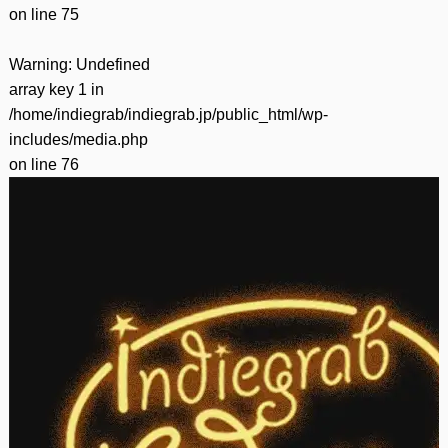
on line
75
Warning
: Undefined
array key 1 in
/home/indiegrab/indiegrab.jp/public_html/wp-
includes/media.php
on line
76