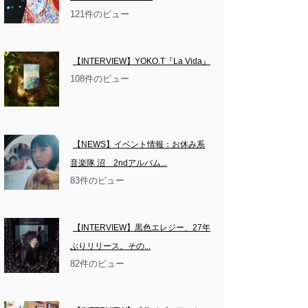
121件のビュー
【INTERVIEW】YOKO.T『La Vida』
108件のビュー
【NEWS】イベント情報：お休み系
音楽隊 沼　2ndアルバム...
83件のビュー
【INTERVIEW】黒色エレジー、27年
ぶりリリース。その...
82件のビュー