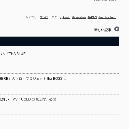
カテゴリ：
NEWS
タグ：
dj krush
,
ill-bosstino
,
JAPAN
,
tha blue herb
新しい記事
バム『THA BLUE…
UE HERB）のソロ・プロジェクト tha BOSS…
見舞い MV「COLD CHILLIN'」公開
O…