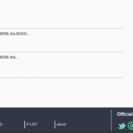
ERB, tha BOSS）…
ERB, tha…
Officia
IG
P-LIST
about