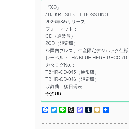
『XO』
/ DJ KRUSH × ILL-BOSSTINO
2026年8/5リリース
フォーマット：
CD（通常盤）
2CD（限定盤）
※国内プレス、生産限定デジパック仕様
レーベル：THA BLUE HERB RECORDI
カタログNo.：
TBHR-CD-045（通常盤）
TBHR-CD-046（限定盤）
収録曲：後日発表
予約URL
Facebook
Twitter
Line
Threads
Mastodon
Tumblr
Mixi
共
有