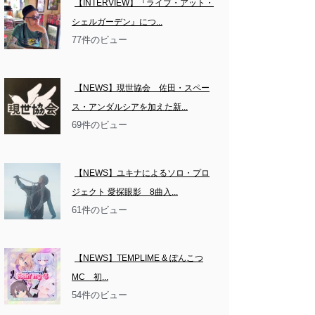
【INTERVIEW】『ライブ・アット・
シェルガーデン』につ...
77件のビュー
【NEWS】現世協会　佐田・スペー
ス・アンダルシアを加えた新...
69件のビュー
【NEWS】ユキナによるソロ・プロ
ジェクト 愛探眼影　8曲入...
61件のビュー
【NEWS】TEMPLIME & ぽんこつ
MC　初...
54件のビュー