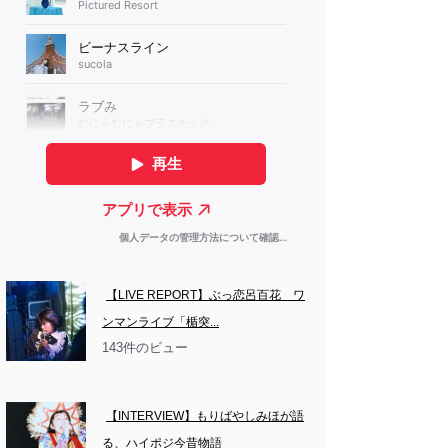
【LIVE REPORT】ぶっ恋呂百花　ワ
ンマンライブ「楯突...
143件のビュー
【INTERVIEW】もりばやしみほが語
る、ハイポジ今昔物語