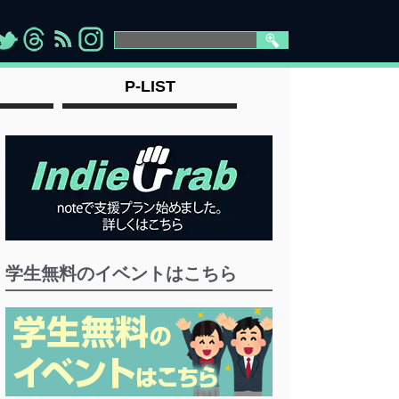
>
">
">
" >
P-LIST
学生無料のイベントはこちら