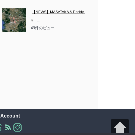
【NEWS】MASATAKA & Daddy 
K　...
49件のビュー
l Account