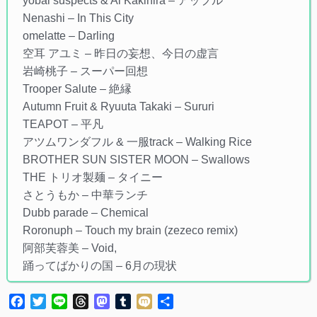
yobai suspects & Ai Kakihira – アップル
Nenashi – In This City
omelatte – Darling
空耳 アユミ – 昨日の妄想、今日の虚言
岩崎桃子 – スーパー回想
Trooper Salute – 絶縁
Autumn Fruit & Ryuuta Takaki – Sururi
TEAPOT – 平凡
アツムワンダフル & 一服track – Walking Rice
BROTHER SUN SISTER MOON – Swallows
THE トリオ製麺 – タイニー
さとうもか – 中華ランチ
Dubb parade – Chemical
Roronuph – Touch my brain (zezeco remix)
阿部芙蓉美 – Void,
踊ってばかりの国 – 6月の現状
Facebook
Twitter
Line
Threads
Mastodon
Tumblr
Mixi
共
有