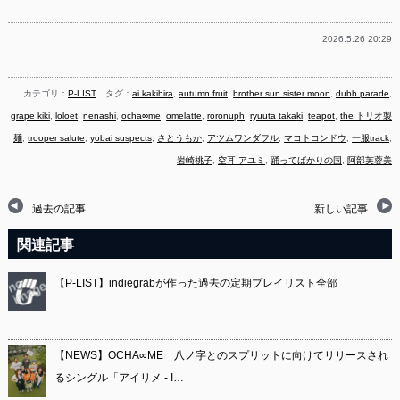
2026.5.26 20:29
カテゴリ：
P-LIST
タグ：
ai kakihira
,
autumn fruit
,
brother sun sister moon
,
dubb parade
,
grape kiki
,
loloet
,
nenashi
,
ocha∞me
,
omelatte
,
roronuph
,
ryuuta takaki
,
teapot
,
the トリオ製
麺
,
trooper salute
,
yobai suspects
,
さとうもか
,
アツムワンダフル
,
マコトコンドウ
,
一服track
,
岩崎桃子
,
空耳 アユミ
,
踊ってばかりの国
,
阿部芙蓉美
過去の記事
新しい記事
関連記事
【P-LIST】indiegrabが作った過去の定期プレイリスト全部
【NEWS】OCHA∞ME 八ノ字とのスプリットに向けてリリースされ
るシングル「アイリメ - I…