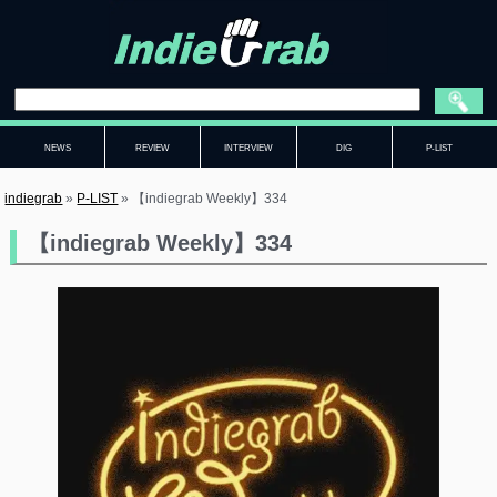
NEWS
REVIEW
INTERVIEW
DIG
P-LIST
indiegrab
»
P-LIST
»
【indiegrab Weekly】334
【indiegrab Weekly】334