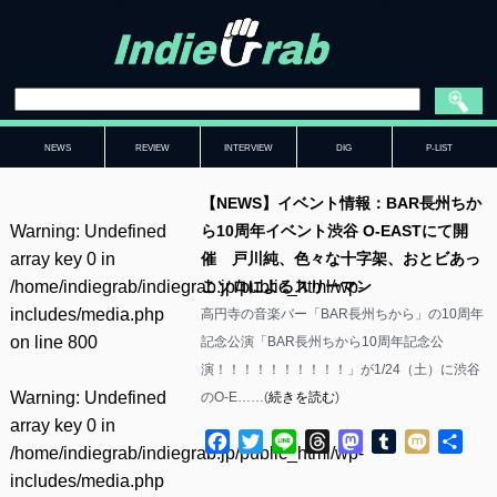
NEWS
REVIEW
INTERVIEW
DIG
P-LIST
【NEWS】イベント情報：BAR長州ちか
Warning
: Undefined
ら10周年イベント渋谷 O-EASTにて開
array key 0 in
催 戸川純、色々な十字架、おとビあっ
/home/indiegrab/indiegrab.jp/public_html/wp-
こソロによるスリーマン
includes/media.php
高円寺の音楽バー「BAR長州ちから」の10周年
on line
800
記念公演「BAR長州ちから10周年記念公
演！！！！！！！！！！」が1/24（土）に渋谷
Warning
: Undefined
のO-E……(
続きを読む
)
array key 0 in
Facebook
Twitter
Line
Threads
Mastodon
Tumblr
Mixi
共
/home/indiegrab/indiegrab.jp/public_html/wp-
有
includes/media.php