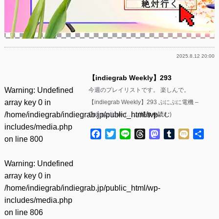
2025.8.12 20:00
【indiegrab Weekly】293
Warning
: Undefined
今週のプレイリストです。 楽しんで。
array key 0 in
【indiegrab Weekly】293 ぷにぷに電機 –
/home/indiegrab/indiegrab.jp/public_html/wp-
Optimystique (……(
続きを読む
)
includes/media.php
Facebook
Twitter
Line
Threads
Mastodon
Tumblr
Mixi
共
on line
800
有
Warning
: Undefined
array key 0 in
/home/indiegrab/indiegrab.jp/public_html/wp-
includes/media.php
on line
806