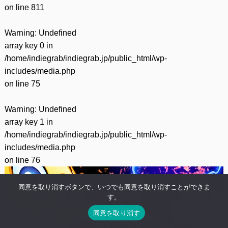
on line
811
Warning
: Undefined
array key 0 in
/home/indiegrab/indiegrab.jp/public_html/wp-
includes/media.php
on line
75
Warning
: Undefined
array key 1 in
/home/indiegrab/indiegrab.jp/public_html/wp-
includes/media.php
on line
76
同意を取り消すボタンで、いつでも同意を取り消すことができま
す。
同意を取り消す