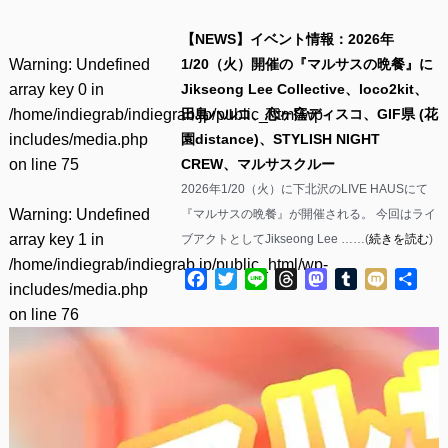
【NEWS】イベント情報：2026年
Warning
: Undefined
1/20（火）開催の『マルサスの晩餐』に
array key 0 in
Jikseong Lee Collective、loco2kit、
/home/indiegrab/indiegrab.jp/public_html/wp-
田島ハルコ、恋ヶ窪ディスコ、GIF県 (花
includes/media.php
園distance)、STYLISH NIGHT
on line
75
CREW、マルサスクルー
2026年1/20（火）に下北沢のLIVE HAUSにて
Warning
: Undefined
『マルサスの晩餐』が開催される。 今回はライ
array key 1 in
ブアクトとしてJikseong Lee ……(
続きを読む
)
/home/indiegrab/indiegrab.jp/public_html/wp-
Facebook
Twitter
Line
Threads
Mastodon
Tumblr
Mixi
共
includes/media.php
有
on line
76