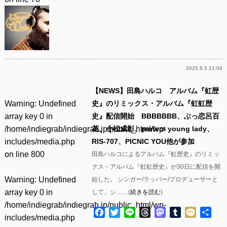
2025.8.5 21:04
【NEWS】田島ハルコ アルバム『虹歴
Warning
: Undefined
史』のリミックス・アルバム『虹虹歴
array key 0 in
史』配信開始 BBBBBBB、ぶっ恋呂百
/home/indiegrab/indiegrab.jp/public_html/wp-
花、小松成彰、perfect young lady、
includes/media.php
RIS-707、PICNIC YOU他が参加
on line
800
田島ハルコによるアルバム『虹歴史』のリミッ
クス・アルバム『虹虹歴史』が30日に配信を開
Warning
: Undefined
始した。 シンガー/ラッパー/プロデューサーと
array key 0 in
して、シ……(
続きを読む
)
/home/indiegrab/indiegrab.jp/public_html/wp-
Facebook
Twitter
Line
Threads
Mastodon
Tumblr
Mixi
共
includes/media.php
有