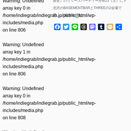
Warning
: Undefined
歴史』のリリースパーティーが8/23（土）に下
array key 0 in
北沢のBASEMENTBARとTHREEの2会場で
/home/indiegrab/indiegrab.jp/public_html/wp-
開……(
続きを読む
)
includes/media.php
Facebook
Twitter
Line
Threads
Mastodon
Tumblr
Mixi
共
on line
806
有
Warning
: Undefined
array key 1 in
/home/indiegrab/indiegrab.jp/public_html/wp-
includes/media.php
on line
806
Warning
: Undefined
array key 0 in
/home/indiegrab/indiegrab.jp/public_html/wp-
includes/media.php
on line
808