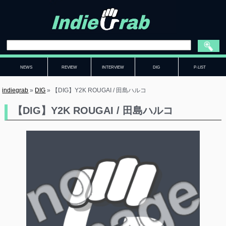
NEWS
REVIEW
INTERVIEW
DIG
P-LIST
indiegrab
»
DIG
»
【DIG】Y2K ROUGAI / 田島ハルコ
【DIG】Y2K ROUGAI / 田島ハルコ