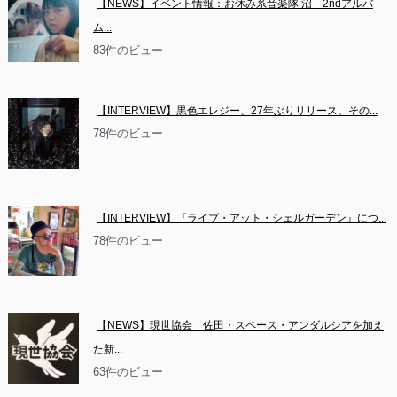
【NEWS】イベント情報：お休み系音楽隊 沼　2ndアルバ
ム...
83件のビュー
【INTERVIEW】黒色エレジー、27年ぶりリリース。その...
78件のビュー
【INTERVIEW】『ライブ・アット・シェルガーデン』につ...
78件のビュー
【NEWS】現世協会　佐田・スペース・アンダルシアを加え
た新...
63件のビュー