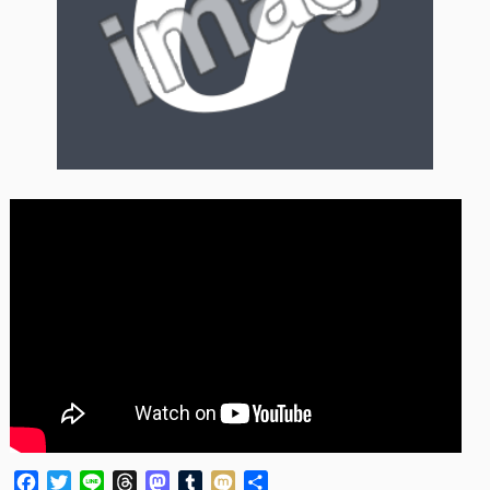
Facebook
Twitter
Line
Threads
Mastodon
Tumblr
Mixi
共