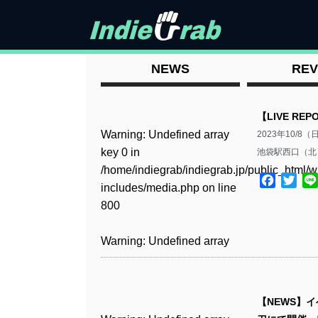
NEWS
REV
【LIVE R
Warning
: Undefined array
2023年10/
key 0 in
池袋駅西口（北
/home/indiegrab/indiegrab.jp/public_html/w
Facebo
Twit
includes/media.php
on line
800
Warning
: Undefined array
key 0 in
/home/indiegrab/indiegrab.jp/public_html/w
includes/media.php
on line
【NEWS】
806