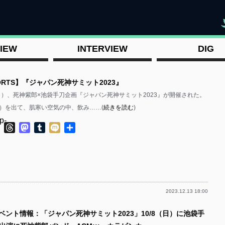
"
IEW
INTERVIEW
DIG
EPORTS】『ジャパン死神サミット2023』
8（日）、死神紫郎×池袋手刀企画『ジャパン死神サミット2023』が開催された。
）を出て、肌寒い空気の中、飲み……(
続きを読む
)
p-
ok
ter
Line
Threads
Mastodon
Tumblr
Mixi
共
有
2023.12.13 18:00
p-
イベント情報：「ジャパン死神サミット2023」10/8（日）に池袋手