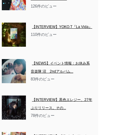
126件のビュー
【INTERVIEW】YOKO.T『La Vida』
110件のビュー
【NEWS】イベント情報：お休み系
音楽隊 沼　2ndアルバム...
83件のビュー
【INTERVIEW】黒色エレジー、27年
ぶりリリース。その...
78件のビュー