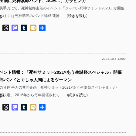
出演に死神紫郎バンド、ACM:::、カラビンカ
に池袋手刀にて、死神紫郎主催のイベント「ジャパン死神サミット2023」が開催
p-
ベントには死神紫郎のバンド編成 死神……(
続きを読む
)
p-
ok
ter
Line
Threads
Mastodon
Tumblr
Mixi
共
有
2023.10.5 12:00
p-
イベント情報：「死神サミット2021×あう生誕祭スペシャル」開催
p-
郎バンドとぐしゃ人間によるツーマン
の音処 手刀の共同企画「死神サミット2021×あう生誕祭スペシャル」が
p-
開催決定。 2016年から毎年開催されて……(
続きを読む
)
p-
ok
ter
Line
Threads
Mastodon
Tumblr
Mixi
共
有
p-