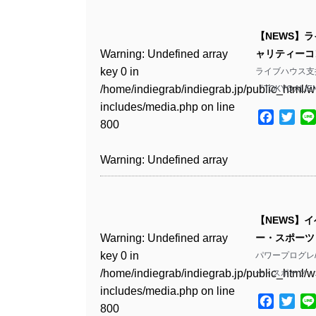
Warning
: Undefined array
/home/indiegrab/indiegrab.jp/public_html/w
key 0 in
includes/media.php
on line
Warning
: Undefined array
【NEWS】
/home/indiegrab/indiegrab.jp/public_html/w
806
key 0 in
Warning
: Undefined array
ャリティーコン
includes/media.php
on line
/home/indiegrab/indiegrab.jp/public_html/w
key 0 in
ライブハウス支
808
Warning
: Undefined array
includes/media.php
on line
/home/indiegrab/indiegrab.jp/public_html/w
『TOKYO AL
key 1 in
811
includes/media.php
on line
Warning
: Undefined array
/home/indiegrab/indiegrab.jp/public_html/w
Facebo
Twit
800
key 1 in
includes/media.php
on line
Warning
: Undefined array
/home/indiegrab/indiegrab.jp/public_html/w
806
key 1 in
Warning
: Undefined array
includes/media.php
on line
/home/indiegrab/indiegrab.jp/public_html/w
key 0 in
808
Warning
: Undefined array
includes/media.php
on line
/home/indiegrab/indiegrab.jp/public_html/w
key 0 in
811
includes/media.php
on line
Warning
: Undefined array
【NEWS】
/home/indiegrab/indiegrab.jp/public_html/w
806
key 0 in
Warning
: Undefined array
ー・スポーツ
includes/media.php
on line
Warning
: Undefined array
/home/indiegrab/indiegrab.jp/public_html/w
key 0 in
パワープログレ
808
key 0 in
Warning
: Undefined array
includes/media.php
on line
/home/indiegrab/indiegrab.jp/public_html/w
ー・スポーツ・
/home/indiegrab/indiegrab.jp/public_html/w
key 1 in
811
includes/media.php
on line
Warning
: Undefined array
includes/media.php
on line
/home/indiegrab/indiegrab.jp/public_html/w
Facebo
Twit
800
key 1 in
800