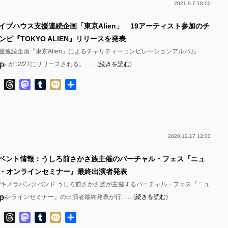
2021.9.7 18:00
p-
ライブハウス支援連続企画「東京Alien」 19アーティスト参加のチ
p-
ピ『TOKYO ALIEN』リリースを発表
p-
援連続企画「東京Alien」によるチャリティーコンピレーションアルバム
p-
IEN』が12/27にリリースされる。……(
続きを読む
)
p-
ok
ter
Line
Threads
Mastodon
Tumblr
Mixi
共
有
p-
p-
2020.12.17 12:00
p-
イベント情報：うしろ前さかさ族主催のバーチャル・フェス『ニュ
p-
・オンラインセミナー』最終出演者発表
p-
/キメラパンクバンド うしろ前さかさ族が主催するバーチャル・フェス『ニュ
p-
オンラインセミナー』の出演者最終発表が行……(
続きを読む
)
p-
p-
ok
ter
Line
Threads
Mastodon
Tumblr
Mixi
共