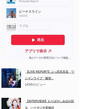
【LIVE REPORT】ぶっ恋呂百花　ワ
ンマンライブ「楯突...
143件のビュー
【INTERVIEW】もりばやしみほが語
る、ハイポジ今昔物語