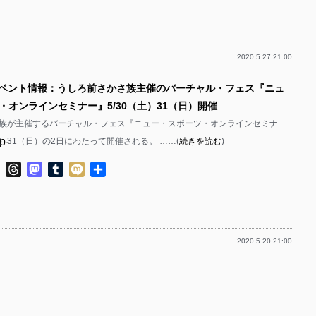
有
p-
p-
2020.5.27 21:00
p-
p-
イベント情報：うしろ前さかさ族主催のバーチャル・フェス『ニュ
p-
・オンラインセミナー』5/30（土）31（日）開催
p-
族が主催するバーチャル・フェス『ニュー・スポーツ・オンラインセミナ
p-
土）31（日）の2日にわたって開催される。 ……(
続きを読む
)
p-
p-
ok
ter
Line
Threads
Mastodon
Tumblr
Mixi
共
p-
有
p-
p-
2020.5.20 21:00
p-
p-
p-
p-
p-