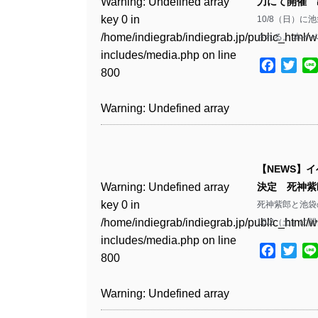
Warning
: Undefined array
刀にて開催 
key 0 in
10/8（日）
Warning
: Undefined array
/home/indiegrab/indiegrab.jp/public_html/w
される。 本イ
key 1 in
includes/media.php
on line
/home/indiegrab/indiegrab.jp/public_html/w
Facebo
Twit
800
includes/media.php
on line
806
Warning
: Undefined array
key 0 in
Warning
: Undefined array
/home/indiegrab/indiegrab.jp/public_html/w
key 0 in
includes/media.php
on line
【NEWS】
/home/indiegrab/indiegrab.jp/public_html/w
806
Warning
: Undefined array
決定 死神紫
includes/media.php
on line
key 0 in
死神紫郎と池袋
808
Warning
: Undefined array
/home/indiegrab/indiegrab.jp/public_html/w
10/2（土）に
key 1 in
includes/media.php
on line
Warning
: Undefined array
/home/indiegrab/indiegrab.jp/public_html/w
Facebo
Twit
800
key 1 in
includes/media.php
on line
/home/indiegrab/indiegrab.jp/public_html/w
806
Warning
: Undefined array
includes/media.php
on line
key 0 in
808