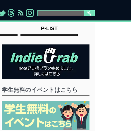
>
">
">
" >
P-LIST
学生無料のイベントはこちら