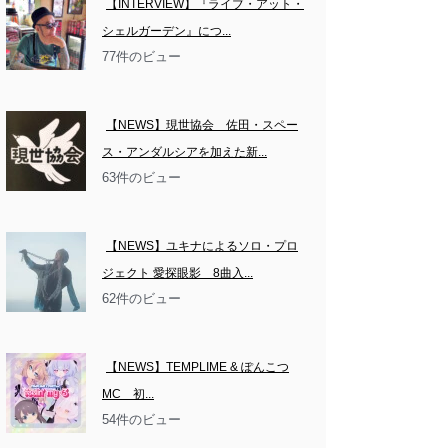
【INTERVIEW】『ライブ・アット・
シェルガーデン』につ...
77件のビュー
【NEWS】現世協会　佐田・スペー
ス・アンダルシアを加えた新...
63件のビュー
【NEWS】ユキナによるソロ・プロ
ジェクト 愛探眼影　8曲入...
62件のビュー
【NEWS】TEMPLIME & ぽんこつ
MC　初...
54件のビュー