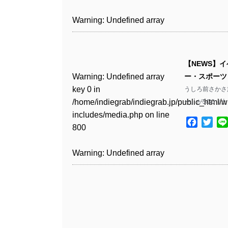
includes/media.php
on line
Warning
: Undefined array
/home/indiegrab/indiegrab.jp/public_html/w
806
key 1 in
Warning
: Undefined array
includes/media.php
on line
Warning
: Undefined array
/home/indiegrab/indiegrab.jp/public_html/w
key 0 in
808
key 0 in
Warning
: Undefined array
includes/media.php
on line
/home/indiegrab/indiegrab.jp/public_html/w
/home/indiegrab/indiegrab.jp/public_html/w
key 0 in
811
includes/media.php
on line
Warning
: Undefined array
includes/media.php
on line
【NEWS】
/home/indiegrab/indiegrab.jp/public_html/w
806
key 0 in
806
Warning
: Undefined array
ー・スポーツ
includes/media.php
on line
Warning
: Undefined array
/home/indiegrab/indiegrab.jp/public_html/w
key 0 in
うしろ前さかさ
808
key 0 in
Warning
: Undefined array
includes/media.php
on line
Warning
: Undefined array
/home/indiegrab/indiegrab.jp/public_html/w
ー』が5/30（
/home/indiegrab/indiegrab.jp/public_html/w
key 1 in
811
key 1 in
includes/media.php
on line
Warning
: Undefined array
includes/media.php
on line
/home/indiegrab/indiegrab.jp/public_html/w
Facebo
Twit
/home/indiegrab/indiegrab.jp/public_html/w
800
key 1 in
800
includes/media.php
on line
Warning
: Undefined array
includes/media.php
on line
/home/indiegrab/indiegrab.jp/public_html/w
806
key 1 in
806
Warning
: Undefined array
includes/media.php
on line
Warning
: Undefined array
/home/indiegrab/indiegrab.jp/public_html/w
key 0 in
808
key 0 in
Warning
: Undefined array
includes/media.php
on line
Warning
: Undefined array
/home/indiegrab/indiegrab.jp/public_html/w
/home/indiegrab/indiegrab.jp/public_html/w
key 0 in
811
key 0 in
includes/media.php
on line
Warning
: Undefined array
includes/media.php
on line
/home/indiegrab/indiegrab.jp/public_html/w
/home/indiegrab/indiegrab.jp/public_html/w
806
key 0 in
806
includes/media.php
on line
Warning
: Undefined array
includes/media.php
on line
/home/indiegrab/indiegrab.jp/public_html/w
808
key 0 in
808