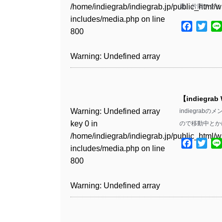
Warning
: Undefined array
includes/media.php
on line
Warning
: Undefined array
/home/indiegrab/indiegrab.jp/public_html/w
菜、片岡フグリ
/home/indiegrab/indiegrab.jp/public_html/w
key 1 in
811
key 1 in
includes/media.php
on line
Warning
: Undefined array
includes/media.php
on line
Warning
: Undefined array
/home/indiegrab/indiegrab.jp/public_html/w
Facebo
Twit
/home/indiegrab/indiegrab.jp/public_html/w
800
key 1 in
800
key 1 in
includes/media.php
on line
Warning
: Undefined array
includes/media.php
on line
/home/indiegrab/indiegrab.jp/public_html/w
/home/indiegrab/indiegrab.jp/public_html/w
806
key 1 in
806
Warning
: Undefined array
includes/media.php
on line
Warning
: Undefined array
includes/media.php
on line
/home/indiegrab/indiegrab.jp/public_html/w
key 0 in
808
key 0 in
808
Warning
: Undefined array
includes/media.php
on line
Warning
: Undefined array
/home/indiegrab/indiegrab.jp/public_html/w
/home/indiegrab/indiegrab.jp/public_html/w
key 0 in
811
key 0 in
includes/media.php
on line
Warning
: Undefined array
includes/media.php
on line
Warning
: Undefined array
【indiegrab
/home/indiegrab/indiegrab.jp/public_html/w
/home/indiegrab/indiegrab.jp/public_html/w
806
key 0 in
806
key 0 in
Warning
: Undefined array
indiegra
includes/media.php
on line
Warning
: Undefined array
includes/media.php
on line
/home/indiegrab/indiegrab.jp/public_html/w
/home/indiegrab/indiegrab.jp/public_html/w
key 0 in
ので移動中とか
808
key 0 in
808
Warning
: Undefined array
includes/media.php
on line
Warning
: Undefined array
includes/media.php
on line
/home/indiegrab/indiegrab.jp/public_html/w
/home/indiegrab/indiegrab.jp/public_html/w
key 1 in
Facebo
Twit
811
key 1 in
811
includes/media.php
on line
Warning
: Undefined array
includes/media.php
on line
Warning
: Undefined array
/home/indiegrab/indiegrab.jp/public_html/w
/home/indiegrab/indiegrab.jp/public_html/w
800
key 1 in
800
key 1 in
includes/media.php
on line
Warning
: Undefined array
includes/media.php
on line
Warning
: Undefined array
/home/indiegrab/indiegrab.jp/public_html/w
/home/indiegrab/indiegrab.jp/public_html/w
806
key 1 in
806
key 1 in
Warning
: Undefined array
includes/media.php
on line
Warning
: Undefined array
includes/media.php
on line
/home/indiegrab/indiegrab.jp/public_html/w
/home/indiegrab/indiegrab.jp/public_html/w
key 0 in
808
key 0 in
808
Warning
: Undefined array
includes/media.php
on line
Warning
: Undefined array
includes/media.php
on line
/home/indiegrab/indiegrab.jp/public_html/w
/home/indiegrab/indiegrab.jp/public_html/w
key 0 in
811
key 0 in
811