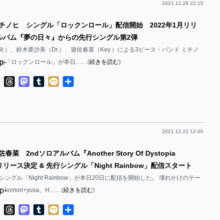
2021.12.28 22:15
p-
ミチノヒ シングル「ロックンロール」配信開始 2022年1月リリ
p-
アルバム『夢の日々』からの先行シングル第2弾
p-
/Gt.）、鈴木亜沙美（Dr.）、遊佐春菜（Key.）による3ピース・バンド ミチノ
p-
ル「ロックンロール」が本日……(
続きを読む
)
p-
ok
ter
Line
Threads
Mastodon
Tumblr
Mixi
共
有
p-
p-
2021.12.22 12:00
p-
春菜 2ndソロアルバム『Another Story Of Dystopia
p-
』リリース決定 & 先行シングル「Night Rainbow」配信スタート
p-
ングル「Night Rainbow」が本日20日に配信を開始した。 壊れかけのテー
p-
omori+yusa、H……(
続きを読む
)
p-
p-
ok
ter
Line
Threads
Mastodon
Tumblr
Mixi
共