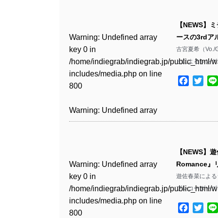
Warning
: Undefined array
/home/indiegrab/indiegrab.jp/public_html/w
key 0 in
includes/media.php
on line
Warning
: Undefined array
【NEWS】
/home/indiegrab/indiegrab.jp/public_html/w
806
key 0 in
Warning
: Undefined array
ースの3rd
includes/media.php
on line
/home/indiegrab/indiegrab.jp/public_html/w
key 0 in
古宮夏希（Vo.
808
Warning
: Undefined array
includes/media.php
on line
/home/indiegrab/indiegrab.jp/public_html/w
ヒによるシング
key 1 in
811
includes/media.php
on line
Warning
: Undefined array
/home/indiegrab/indiegrab.jp/public_html/w
Facebo
Twit
800
key 1 in
includes/media.php
on line
Warning
: Undefined array
/home/indiegrab/indiegrab.jp/public_html/w
806
key 1 in
Warning
: Undefined array
includes/media.php
on line
/home/indiegrab/indiegrab.jp/public_html/w
key 0 in
808
Warning
: Undefined array
includes/media.php
on line
/home/indiegrab/indiegrab.jp/public_html/w
key 0 in
811
includes/media.php
on line
Warning
: Undefined array
【NEWS】遊佐
/home/indiegrab/indiegrab.jp/public_html/w
806
key 0 in
Warning
: Undefined array
Romance
includes/media.php
on line
Warning
: Undefined array
/home/indiegrab/indiegrab.jp/public_html/w
key 0 in
遊佐春菜によるシ
808
key 0 in
Warning
: Undefined array
includes/media.php
on line
/home/indiegrab/indiegrab.jp/public_html/w
プレコーダーズ、k
/home/indiegrab/indiegrab.jp/public_html/w
key 1 in
811
includes/media.php
on line
Warning
: Undefined array
includes/media.php
on line
/home/indiegrab/indiegrab.jp/public_html/w
Facebo
Twit
800
key 1 in
800