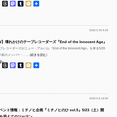
p-
ok
ter
Line
Threads
Mastodon
Tumblr
Mixi
共
p-
p-
有
p-
p-
p-
p-
p-
p-
2020.5.30 9:29
p-
p-
p-
EW】壊れかけのテープレコーダーズ『End of the Innocent Age』
p-
p-
p-
コーダーズがニュー・アルバム『End of the Innocent Age』を来る5/20
p-
p-
年前のメンバー・……(
続きを読む
)
p-
p-
p-
p-
ok
ter
Line
Threads
Mastodon
Tumblr
Mixi
共
p-
有
p-
p-
p-
p-
p-
p-
p-
p-
p-
2020.5.8 19:00
p-
p-
p-
p-
ベント情報：ミチノヒ企画『ミチノヒのひ vol.5』5/23（土）開
p-
p-
p-
LEを迎えてのツーマン