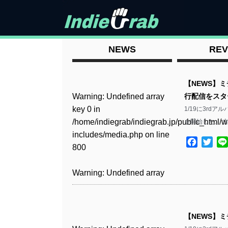
NEWS
REV
【NEWS】
Warning
: Undefined array
行配信をスタ
key 0 in
1/19に3r
/home/indiegrab/indiegrab.jp/public_html/w
を開始した。 古宮
includes/media.php
on line
Facebo
Twit
800
Warning
: Undefined array
key 0 in
/home/indiegrab/indiegrab.jp/public_html/w
includes/media.php
on line
【NEWS】
806