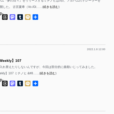
dアルバム『夢の日々』をリリースするミチノヒは5日、アルバムのトレーラーを
公開した。 古宮夏希（Vo./Gt……(
続きを読む
)
p-
ok
ter
Line
Threads
Mastodon
Tumblr
Mixi
共
有
p-
2022.1.6 12:00
p-
 Weekly】107
p-
入れ替えたりしないんですが、今回は部分的に曲順いじってみました。
Weekly】107 ミチノヒ &#8……(
続きを読む
)
p-
ok
ter
Line
Threads
Mastodon
Tumblr
Mixi
共
有
p-
p-