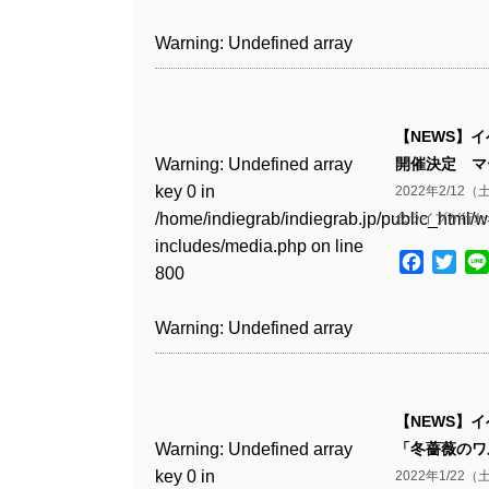
includes/media.php
on line
Warning
: Undefined array
/home/indiegrab/indiegrab.jp/public_html/w
806
key 1 in
Warning
: Undefined array
includes/media.php
on line
Warning
: Undefined array
/home/indiegrab/indiegrab.jp/public_html/w
key 0 in
808
key 0 in
Warning
: Undefined array
includes/media.php
on line
/home/indiegrab/indiegrab.jp/public_html/w
/home/indiegrab/indiegrab.jp/public_html/w
key 0 in
811
includes/media.php
on line
Warning
: Undefined array
includes/media.php
on line
【NEWS】
/home/indiegrab/indiegrab.jp/public_html/w
806
key 0 in
806
Warning
: Undefined array
開催決定 マ
includes/media.php
on line
Warning
: Undefined array
/home/indiegrab/indiegrab.jp/public_html/w
key 0 in
2022年2/1
808
key 0 in
Warning
: Undefined array
includes/media.php
on line
Warning
: Undefined array
/home/indiegrab/indiegrab.jp/public_html/w
念ライブが行われ
/home/indiegrab/indiegrab.jp/public_html/w
key 1 in
811
key 1 in
includes/media.php
on line
Warning
: Undefined array
includes/media.php
on line
/home/indiegrab/indiegrab.jp/public_html/w
Facebo
Twit
/home/indiegrab/indiegrab.jp/public_html/w
800
key 1 in
800
includes/media.php
on line
Warning
: Undefined array
includes/media.php
on line
/home/indiegrab/indiegrab.jp/public_html/w
806
key 1 in
806
Warning
: Undefined array
includes/media.php
on line
Warning
: Undefined array
/home/indiegrab/indiegrab.jp/public_html/w
key 0 in
808
key 0 in
Warning
: Undefined array
includes/media.php
on line
Warning
: Undefined array
/home/indiegrab/indiegrab.jp/public_html/w
/home/indiegrab/indiegrab.jp/public_html/w
key 0 in
811
key 0 in
includes/media.php
on line
Warning
: Undefined array
includes/media.php
on line
【NEWS】
/home/indiegrab/indiegrab.jp/public_html/w
/home/indiegrab/indiegrab.jp/public_html/w
806
key 0 in
806
Warning
: Undefined array
「冬薔薇のワル
includes/media.php
on line
Warning
: Undefined array
includes/media.php
on line
/home/indiegrab/indiegrab.jp/public_html/w
key 0 in
2022年1/2
808
key 0 in
808