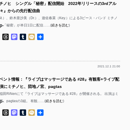
ミチノヒ シングル「秘密」配信開始 2022年リリースの3rdアル
p-
p-
々』からの先行配信曲
p-
p-
/Gt.）、鈴木亜沙美（Dr.）、遊佐春菜（Key.）による3ピース・バンド ミチノ
p-
ル「秘密」が本日1日に配信……(
続きを読む
)
p-
p-
p-
ok
ter
Line
Threads
Mastodon
Tumblr
Mixi
共
p-
有
p-
p-
p-
p-
2021.12.1 21:00
p-
p-
p-
イベント情報：『ライブはマッサージである #28』有観客+ライブ配
p-
p-
演にミチノヒ、団地ノ宮、pagtas
p-
p-
早稲田RiNenにて『ライブはマッサージである #28』が開催される。 出演はミ
p-
、pagtasの3組。 有観……(
続きを読む
)
p-
p-
p-
ok
ter
Line
Threads
Mastodon
Tumblr
Mixi
共
p-
p-
有
p-
p-