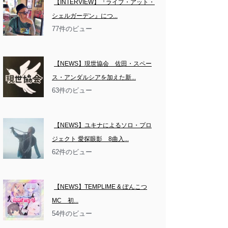
【INTERVIEW】『ライブ・アット・
シェルガーデン』につ...
77件のビュー
【NEWS】現世協会　佐田・スペー
ス・アンダルシアを加えた新...
63件のビュー
【NEWS】ユキナによるソロ・プロ
ジェクト 愛探眼影　8曲入...
62件のビュー
【NEWS】TEMPLIME & ぽんこつ
MC　初...
54件のビュー