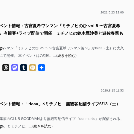
p-
p-
2021.5.23 12:00
p-
p-
p-
ベント情報：古宮夏希ワンマン『ミチノヒのひ vol.5 〜古宮夏希
p-
p-
p-
』有観客+ライブ配信で開催 ミチノヒの鈴木亜沙美と遊佐春菜も
p-
p-
p-
ンマン『ミチノヒのひ vol.5 〜古宮夏希ワンマン編〜』が8/22（土）に大久
p-
p-
にて開催。 本イベントは7名限……(
続きを読む
)
p-
p-
p-
ok
ter
Line
Threads
Mastodon
Tumblr
Mixi
共
p-
p-
有
p-
p-
p-
2020.8.15 11:53
p-
p-
p-
ベント情報：「ricca」×ミチノヒ 無観客配信ライブ6/13（土）
p-
p-
p-
p-
p-
秋葉原のCLUB GOODMANより無観客配信ライブ『our music』が配信される。
p-
p-
cca」とミチノヒ……(
続きを読む
)
p-
p-