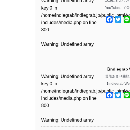
Warning
: Undefined array
1/19に3r
key 0 in
YouTubeにて
Warning
: Undefined array
/home/indiegrab/indiegrab.jp/public_html/w
key 1 in
Facebo
Twit
includes/media.php
on line
/home/indiegrab/indiegrab.jp/public_html/w
800
includes/media.php
on line
806
Warning
: Undefined array
key 0 in
Warning
: Undefined array
/home/indiegrab/indiegrab.jp/public_html/w
key 0 in
includes/media.php
on line
【indiegrab
/home/indiegrab/indiegrab.jp/public_html/w
806
Warning
: Undefined array
普段あまり曲順
includes/media.php
on line
key 0 in
【indiegrab 
808
Warning
: Undefined array
/home/indiegrab/indiegrab.jp/public_html/w
key 1 in
Facebo
Twit
includes/media.php
on line
Warning
: Undefined array
/home/indiegrab/indiegrab.jp/public_html/w
800
key 1 in
includes/media.php
on line
/home/indiegrab/indiegrab.jp/public_html/w
806
Warning
: Undefined array
includes/media.php
on line
key 0 in
808