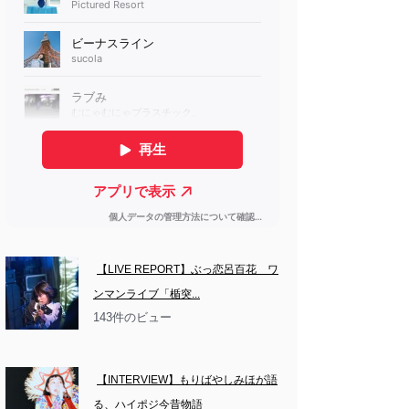
【LIVE REPORT】ぶっ恋呂百花　ワ
ンマンライブ「楯突...
143件のビュー
【INTERVIEW】もりばやしみほが語
る、ハイポジ今昔物語