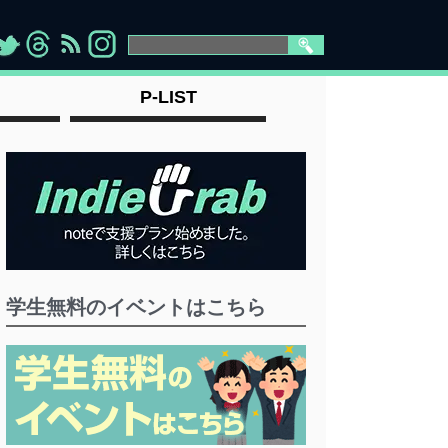
>
">
">
" >
P-LIST
学生無料のイベントはこちら