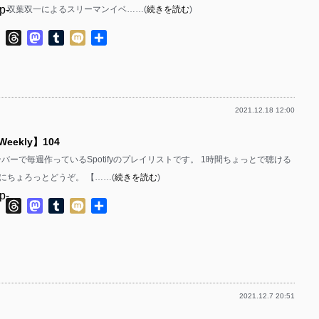
p-
、双葉双一によるスリーマンイベ……(
続きを読む
)
p-
p-
ok
ter
Line
Threads
Mastodon
Tumblr
Mixi
共
p-
有
p-
p-
p-
2021.12.18 12:00
p-
p-
 Weekly】104
p-
p-
bのメンバーで毎週作っているSpotifyのプレイリストです。 1時間ちょっとで聴ける
p-
p-
にちょろっとどうぞ。 【……(
続きを読む
)
p-
p-
ok
ter
Line
Threads
Mastodon
Tumblr
Mixi
共
有
p-
p-
p-
p-
p-
p-
2021.12.7 20:51
p-
p-