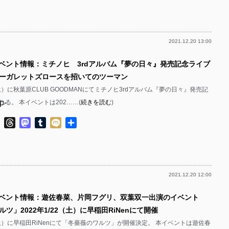
有
p-
p-
2021.12.20 13:00
p-
p-
イベント情報：ミチノヒ 3rdアルバム『夢の日々』発売記念ライブ
p-
ーガレットズロースを招いてのツーマン
p-
2（土）に秋葉原CLUB GOODMANにてミチノヒ3rdアルバム『夢の日々』発売記
p-
る。 本イベントは202……(
続きを読む
)
p-
p-
ok
ter
Line
Threads
Mastodon
Tumblr
Mixi
共
p-
有
p-
p-
2021.12.20 12:00
p-
p-
イベント情報：遊佐春菜、片岡フグリ、双葉双一出演のイベント
p-
p-
ツ」2022年1/22（土）に早稲田RiNenにて開催
p-
2（土）に早稲田RiNenにて「冬薔薇のワルツ」が開催決定。 本イベントは遊佐春