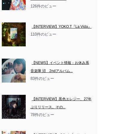
126件のビュー
【INTERVIEW】YOKO.T『La Vida』
110件のビュー
【NEWS】イベント情報：お休み系
音楽隊 沼　2ndアルバム...
83件のビュー
【INTERVIEW】黒色エレジー、27年
ぶりリリース。その...
78件のビュー