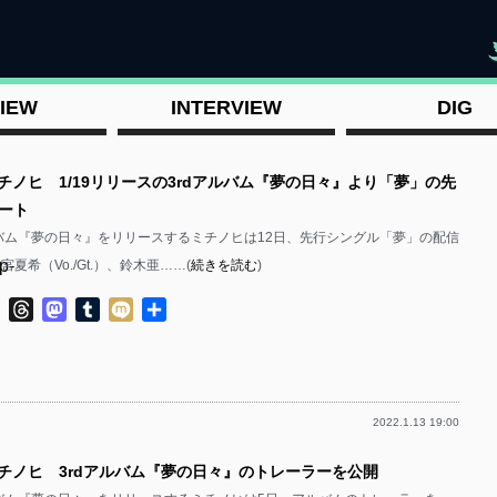
"
IEW
INTERVIEW
DIG
ミチノヒ 1/19リリースの3rdアルバム『夢の日々』より「夢」の先
ート
dアルバム『夢の日々』をリリースするミチノヒは12日、先行シングル「夢」の配信
p-
夏希（Vo./Gt.）、鈴木亜……(
続きを読む
)
ok
ter
Line
Threads
Mastodon
Tumblr
Mixi
共
有
2022.1.13 19:00
p-
ミチノヒ 3rdアルバム『夢の日々』のトレーラーを公開