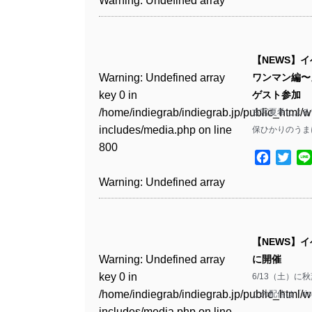
Warning
: Undefined array
806
includes/media.php
on line
Warning
: Undefined array
includes/media.php
on line
Warning
: Undefined array
/home/indiegrab/indiegrab.jp/public_html/w
/home/indiegrab/indiegrab.jp/public_html/w
key 0 in
808
key 0 in
808
key 0 in
Warning
: Undefined array
includes/media.php
on line
Warning
: Undefined array
includes/media.php
on line
/home/indiegrab/indiegrab.jp/public_html/w
Warning
: Undefined array
/home/indiegrab/indiegrab.jp/public_html/w
/home/indiegrab/indiegrab.jp/public_html/w
key 0 in
811
key 0 in
811
includes/media.php
on line
key 0 in
Warning
: Undefined array
includes/media.php
on line
Warning
: Undefined array
【NEWS】イ
includes/media.php
on line
/home/indiegrab/indiegrab.jp/public_html/w
/home/indiegrab/indiegrab.jp/public_html/w
806
/home/indiegrab/indiegrab.jp/public_html/w
key 0 in
806
key 0 in
Warning
: Undefined array
ワンマン編〜
806
includes/media.php
on line
Warning
: Undefined array
includes/media.php
on line
Warning
: Undefined array
includes/media.php
on line
/home/indiegrab/indiegrab.jp/public_html/w
/home/indiegrab/indiegrab.jp/public_html/w
key 0 in
ゲスト参加
808
key 0 in
808
key 0 in
Warning
: Undefined array
808
includes/media.php
on line
Warning
: Undefined array
includes/media.php
on line
/home/indiegrab/indiegrab.jp/public_html/w
Warning
: Undefined array
古宮夏希によるワ
/home/indiegrab/indiegrab.jp/public_html/w
/home/indiegrab/indiegrab.jp/public_html/w
key 1 in
811
key 1 in
811
includes/media.php
on line
key 1 in
保ひかりのうま
Warning
: Undefined array
includes/media.php
on line
Warning
: Undefined array
includes/media.php
on line
/home/indiegrab/indiegrab.jp/public_html/w
Warning
: Undefined array
/home/indiegrab/indiegrab.jp/public_html/w
800
/home/indiegrab/indiegrab.jp/public_html/w
key 1 in
800
key 1 in
828
includes/media.php
on line
Facebo
Twit
key 1 in
Warning
: Undefined array
includes/media.php
on line
Warning
: Undefined array
includes/media.php
on line
/home/indiegrab/indiegrab.jp/public_html/w
/home/indiegrab/indiegrab.jp/public_html/w
806
/home/indiegrab/indiegrab.jp/public_html/w
key 1 in
806
key 1 in
Warning
: Undefined array
806
includes/media.php
on line
Warning
: Undefined array
includes/media.php
on line
Warning
: Undefined array
includes/media.php
on line
/home/indiegrab/indiegrab.jp/public_html/w
/home/indiegrab/indiegrab.jp/public_html/w
key 0 in
808
key 0 in
808
key 1 in
Warning
: Undefined array
808
includes/media.php
on line
Warning
: Undefined array
includes/media.php
on line
/home/indiegrab/indiegrab.jp/public_html/w
Warning
: Undefined array
/home/indiegrab/indiegrab.jp/public_html/w
/home/indiegrab/indiegrab.jp/public_html/w
key 0 in
811
key 0 in
811
includes/media.php
on line
key 0 in
Warning
: Undefined array
includes/media.php
on line
Warning
: Undefined array
【NEWS】イ
includes/media.php
on line
/home/indiegrab/indiegrab.jp/public_html/w
Warning
: Undefined array
/home/indiegrab/indiegrab.jp/public_html/w
806
/home/indiegrab/indiegrab.jp/public_html/w
key 0 in
806
key 0 in
Warning
: Undefined array
に開催
829
includes/media.php
on line
key 0 in
Warning
: Undefined array
includes/media.php
on line
Warning
: Undefined array
includes/media.php
on line
/home/indiegrab/indiegrab.jp/public_html/w
/home/indiegrab/indiegrab.jp/public_html/w
key 0 in
6/13（土）に
808
/home/indiegrab/indiegrab.jp/public_html/w
key 0 in
808
key 0 in
Warning
: Undefined array
808
includes/media.php
on line
Warning
: Undefined array
includes/media.php
on line
/home/indiegrab/indiegrab.jp/public_html/w
Warning
: Undefined array
この配信は「ri
includes/media.php
on line
/home/indiegrab/indiegrab.jp/public_html/w
/home/indiegrab/indiegrab.jp/public_html/w
key 1 in
811
key 1 in
811
includes/media.php
on line