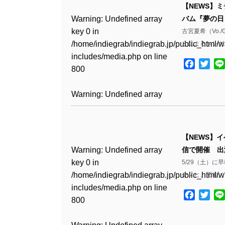
includes/media.php
on line
Warning
: Undefined array
includes/media.php
on line
Warning
: Undefined array
【NEWS】
/home/indiegrab/indiegrab.jp/public_html/w
/home/indiegrab/indiegrab.jp/public_html/w
806
key 0 in
806
key 0 in
Warning
: Undefined array
バム『夢の日
includes/media.php
on line
Warning
: Undefined array
includes/media.php
on line
Warning
: Undefined array
/home/indiegrab/indiegrab.jp/public_html/w
/home/indiegrab/indiegrab.jp/public_html/w
key 0 in
古宮夏希（Vo.
808
key 0 in
808
key 0 in
Warning
: Undefined array
includes/media.php
on line
Warning
: Undefined array
includes/media.php
on line
/home/indiegrab/indiegrab.jp/public_html/w
ヒによるシング
/home/indiegrab/indiegrab.jp/public_html/w
/home/indiegrab/indiegrab.jp/public_html/w
key 1 in
811
key 1 in
811
includes/media.php
on line
Warning
: Undefined array
includes/media.php
on line
Warning
: Undefined array
includes/media.php
on line
/home/indiegrab/indiegrab.jp/public_html/w
Facebo
Twit
/home/indiegrab/indiegrab.jp/public_html/w
800
key 1 in
800
key 1 in
800
includes/media.php
on line
Warning
: Undefined array
includes/media.php
on line
Warning
: Undefined array
/home/indiegrab/indiegrab.jp/public_html/w
/home/indiegrab/indiegrab.jp/public_html/w
806
key 1 in
806
key 1 in
Warning
: Undefined array
includes/media.php
on line
Warning
: Undefined array
includes/media.php
on line
Warning
: Undefined array
/home/indiegrab/indiegrab.jp/public_html/w
/home/indiegrab/indiegrab.jp/public_html/w
key 0 in
808
key 0 in
808
key 0 in
Warning
: Undefined array
includes/media.php
on line
Warning
: Undefined array
includes/media.php
on line
/home/indiegrab/indiegrab.jp/public_html/w
/home/indiegrab/indiegrab.jp/public_html/w
/home/indiegrab/indiegrab.jp/public_html/w
key 0 in
811
key 0 in
811
includes/media.php
on line
Warning
: Undefined array
includes/media.php
on line
Warning
: Undefined array
【NEWS】
includes/media.php
on line
/home/indiegrab/indiegrab.jp/public_html/w
/home/indiegrab/indiegrab.jp/public_html/w
806
key 0 in
806
key 0 in
Warning
: Undefined array
信で開催 出
806
includes/media.php
on line
Warning
: Undefined array
includes/media.php
on line
Warning
: Undefined array
/home/indiegrab/indiegrab.jp/public_html/w
/home/indiegrab/indiegrab.jp/public_html/w
key 0 in
5/29（土）に
808
key 0 in
808
key 0 in
Warning
: Undefined array
includes/media.php
on line
Warning
: Undefined array
includes/media.php
on line
/home/indiegrab/indiegrab.jp/public_html/w
Warning
: Undefined array
チノヒ、団地ノ宮
/home/indiegrab/indiegrab.jp/public_html/w
/home/indiegrab/indiegrab.jp/public_html/w
key 1 in
811
key 1 in
811
includes/media.php
on line
key 1 in
Warning
: Undefined array
includes/media.php
on line
Warning
: Undefined array
includes/media.php
on line
/home/indiegrab/indiegrab.jp/public_html/w
Facebo
Twit
/home/indiegrab/indiegrab.jp/public_html/w
800
/home/indiegrab/indiegrab.jp/public_html/w
key 1 in
800
key 1 in
800
includes/media.php
on line
Warning
: Undefined array
includes/media.php
on line
Warning
: Undefined array
includes/media.php
on line
/home/indiegrab/indiegrab.jp/public_html/w
/home/indiegrab/indiegrab.jp/public_html/w
806
key 1 in
806
key 1 in