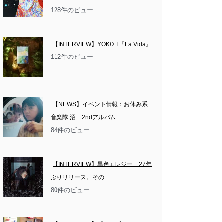
128件のビュー
【INTERVIEW】YOKO.T『La Vida』
112件のビュー
【NEWS】イベント情報：お休み系
音楽隊 沼　2ndアルバム...
84件のビュー
【INTERVIEW】黒色エレジー、27年
ぶりリリース。その...
80件のビュー