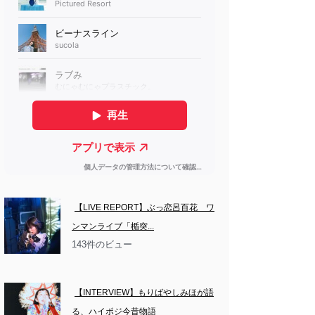
【LIVE REPORT】ぶっ恋呂百花　ワ
ンマンライブ「楯突...
143件のビュー
【INTERVIEW】もりばやしみほが語
る、ハイポジ今昔物語