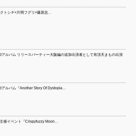
×ロクトシチ×片岡フグリ×藤原忠…
ndアルバム リリースパーティー大阪編の追加出演者として有頂天まもの出演
Another Story Of Dystopia…
ベント『Crispyfuzzy Moon…