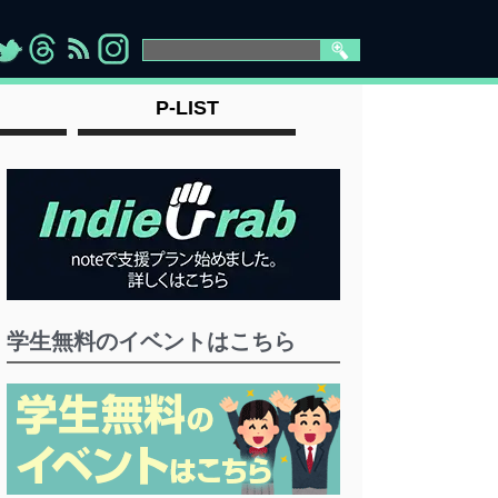
>
">
">
" >
P-LIST
学生無料のイベントはこちら