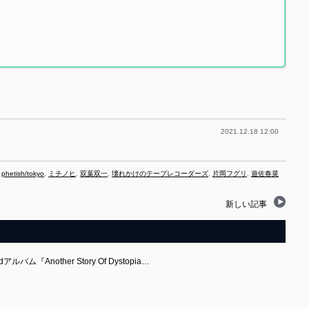
2021.12.18 12:00
,
phetish/tokyo
,
ミチノヒ
,
双葉双一
,
壊れかけのテープレコーダーズ
,
片岡フグリ
,
遊佐春菜
新しい記事
Another Story Of Dystopia…