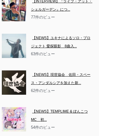
【INTERVIEW】『ライブ・アット・
シェルガーデン』につ...
77件のビュー
【NEWS】ユキナによるソロ・プロ
ジェクト 愛探眼影　8曲入...
63件のビュー
【NEWS】現世協会　佐田・スペー
ス・アンダルシアを加えた新...
62件のビュー
【NEWS】TEMPLIME & ぽんこつ
MC　初...
54件のビュー