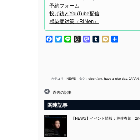
予約フォーム
投げ銭とYouTube配信
感染症対策（RiNen）
Facebook
Twitter
Line
Threads
Mastodon
Tumblr
Mixi
共
有
カテゴリ：
NEWS
タグ：
eleph/ant
,
have a nice day
,
JAPAN
過去の記事
関連記事
【NEWS】イベント情報：遊佐春菜 2ndアルバム『