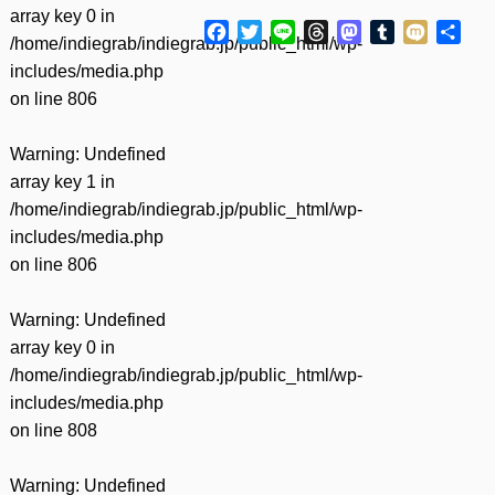
array key 0 in
Facebook
Twitter
Line
Threads
Mastodon
Tumblr
Mixi
共
/home/indiegrab/indiegrab.jp/public_html/wp-
有
includes/media.php
on line
806
Warning
: Undefined
array key 1 in
/home/indiegrab/indiegrab.jp/public_html/wp-
includes/media.php
on line
806
Warning
: Undefined
array key 0 in
/home/indiegrab/indiegrab.jp/public_html/wp-
includes/media.php
on line
808
Warning
: Undefined