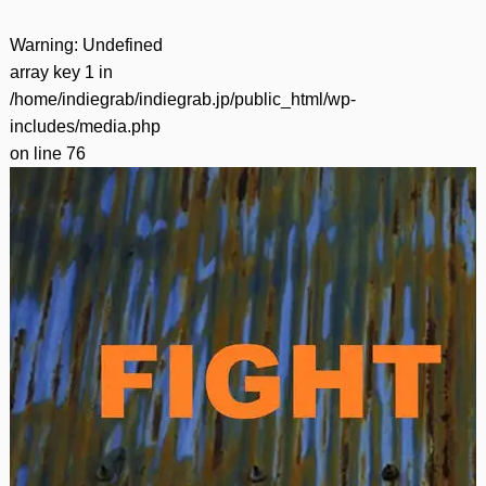
Warning
: Undefined
array key 1 in
/home/indiegrab/indiegrab.jp/public_html/wp-
includes/media.php
on line
76