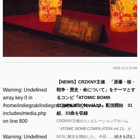
2025.12.3 12:00
【NEWS】CRZKNY主催 「原爆・核・
Warning
: Undefined
戦争・歴史・命について」をテーマとす
array key 0 in
るコンピ『ATOMIC BOMB
/home/indiegrab/indiegrab.jp/public_html/wp-
COMPILATION vol.13』配信開始 31
includes/media.php
組、33曲を収録
on line
800
CRZKNY主催のコンピレーションアルバム
『ATOMIC BOMB COMPILATION vol.13』が
Warning
: Undefined
8/15に配信を開始した。 今回……(
続きを読む
)