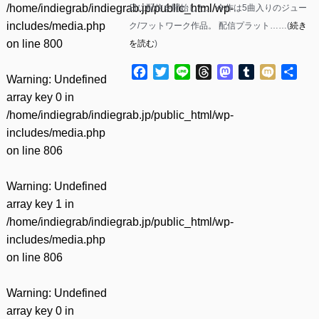
/home/indiegrab/indiegrab.jp/public_html/wp-
日に配信を開始した。 今作は5曲入りのジュー
includes/media.php
ク/フットワーク作品。 配信プラット……(
続き
on line
800
を読む
)
Facebook
Twitter
Line
Threads
Mastodon
Tumblr
Mixi
共
Warning
: Undefined
有
array key 0 in
/home/indiegrab/indiegrab.jp/public_html/wp-
includes/media.php
on line
806
Warning
: Undefined
array key 1 in
/home/indiegrab/indiegrab.jp/public_html/wp-
includes/media.php
on line
806
Warning
: Undefined
array key 0 in