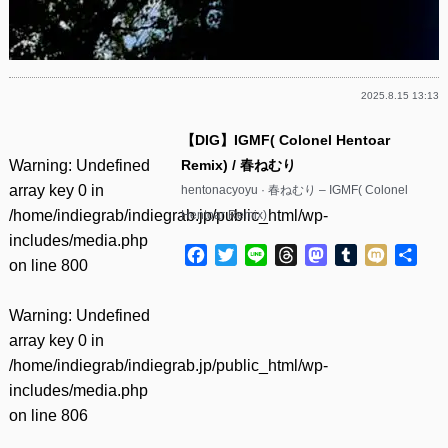
2025.8.15 13:13
【DIG】IGMF( Colonel Hentoar
Warning
: Undefined
Remix) / 春ねむり
array key 0 in
hentonacyoyu · 春ねむり – IGMF( Colonel
/home/indiegrab/indiegrab.jp/public_html/wp-
Hentoar Remix)
includes/media.php
Facebook
Twitter
Line
Threads
Mastodon
Tumblr
Mixi
共
on line
800
有
Warning
: Undefined
array key 0 in
/home/indiegrab/indiegrab.jp/public_html/wp-
includes/media.php
on line
806