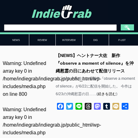
NEWS
REVIEW
INTERVIEW
DIG
P-LIST
【NEWS】ヘントナー大佐 新作
Warning
: Undefined
『observe a moment of silence』を沖
array key 0 in
縄慰霊の日にあわせて配信リリース
/home/indiegrab/indiegrab.jp/public_html/wp-
ヘントナー大佐による新作『observe a moment
includes/media.php
of silence』が6/22に配信を開始した。 今作は
on line
800
6/23の沖縄慰霊の日……(
続きを読む
)
Facebook
Twitter
Line
Threads
Mastodon
Tumblr
Mixi
共
Warning
: Undefined
有
array key 0 in
/home/indiegrab/indiegrab.jp/public_html/wp-
includes/media.php