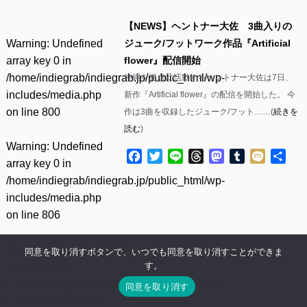
【NEWS】ヘントナー大佐 3曲入りの
Warning
: Undefined
ジューク/フットワーク作品『Artificial
array key 0 in
flower』配信開始
/home/indiegrab/indiegrab.jp/public_html/wp-
沖縄を拠点に活動するヘントナー大佐は7日、
includes/media.php
新作『Artificial flower』の配信を開始した。 今
on line
800
作は3曲を収録したジューク/フット……(
続きを
読む
)
Warning
: Undefined
Facebook
Twitter
Line
Threads
Mastodon
Tumblr
Mixi
共
array key 0 in
有
/home/indiegrab/indiegrab.jp/public_html/wp-
includes/media.php
on line
806
Warning
: Undefined
同意を取り消すボタンで、いつでも同意を取り消すことができま
す。
array key 1 in
/home/indiegrab/indiegrab.jp/public_html/wp-
同意を取り消す
includes/media.php