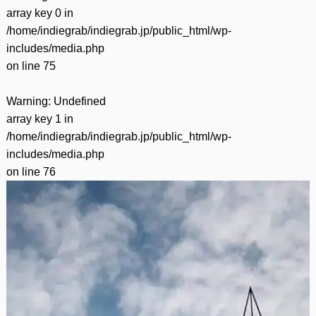
array key 0 in
/home/indiegrab/indiegrab.jp/public_html/wp-
includes/media.php
on line
75
Warning
: Undefined
array key 1 in
/home/indiegrab/indiegrab.jp/public_html/wp-
includes/media.php
on line
76