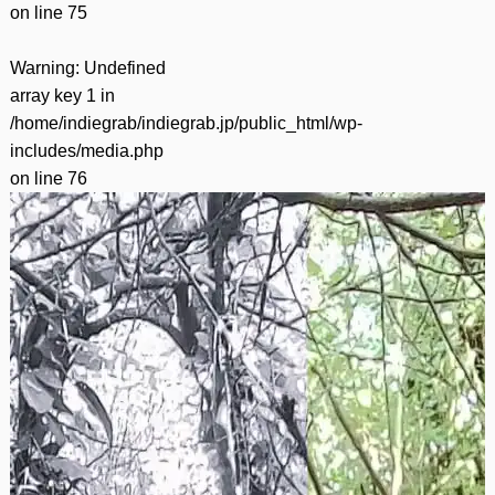
on line
75
Warning
: Undefined
array key 1 in
/home/indiegrab/indiegrab.jp/public_html/wp-
includes/media.php
on line
76