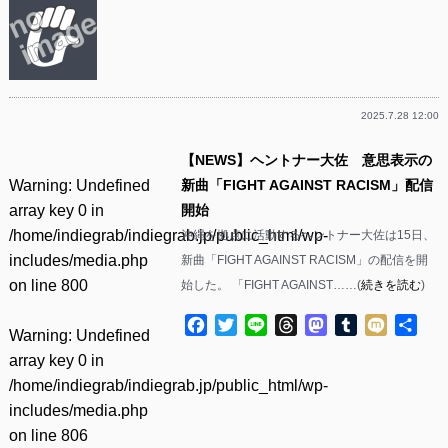
2025.7.28 12:00
【NEWS】ヘントナー大佐 意思表示の
Warning
: Undefined
新曲「FIGHT AGAINST RACISM」配信
array key 0 in
開始
/home/indiegrab/indiegrab.jp/public_html/wp-
沖縄を拠点に活動するヘントナー大佐は15日、
includes/media.php
新曲「FIGHT AGAINST RACISM」の配信を開
on line
800
始した。 「FIGHT AGAINST……(
続きを読む
)
Facebook
Twitter
Line
Threads
Mastodon
Tumblr
Mixi
共
Warning
: Undefined
有
array key 0 in
/home/indiegrab/indiegrab.jp/public_html/wp-
includes/media.php
on line
806