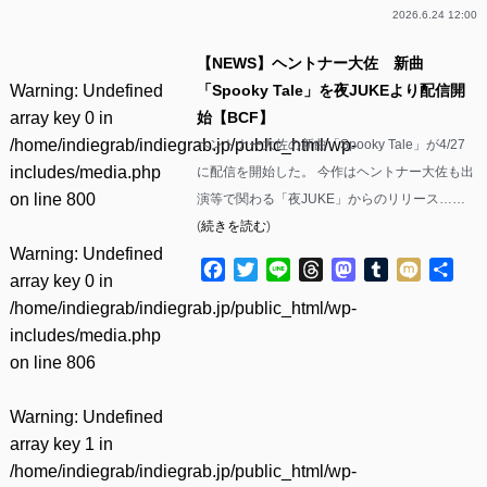
2026.6.24 12:00
【NEWS】ヘントナー大佐 新曲
Warning
: Undefined
「Spooky Tale」を夜JUKEより配信開
array key 0 in
始【BCF】
/home/indiegrab/indiegrab.jp/public_html/wp-
ヘントナー大佐の新曲「Spooky Tale」が4/27
includes/media.php
に配信を開始した。 今作はヘントナー大佐も出
on line
800
演等で関わる「夜JUKE」からのリリース……
(
続きを読む
)
Warning
: Undefined
Facebook
Twitter
Line
Threads
Mastodon
Tumblr
Mixi
共
array key 0 in
有
/home/indiegrab/indiegrab.jp/public_html/wp-
includes/media.php
on line
806
Warning
: Undefined
array key 1 in
/home/indiegrab/indiegrab.jp/public_html/wp-