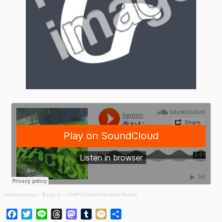
hentonacyoyu
·
春ねむり – IGMF( Colonel Hentoar Remix)
Facebook
Twitter
Line
Threads
Mastodon
Tumblr
Mixi
共