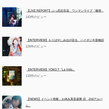
【LIVE REPORT】ぶっ恋呂百花　ワンマンライブ「楯突...
143件のビュー
【INTERVIEW】もりばやしみほが語る、ハイポジ今昔物語
126件のビュー
【INTERVIEW】YOKO.T『La Vida』
110件のビュー
【NEWS】イベント情報：お休み系音楽隊 沼　2ndアルバ
ム...