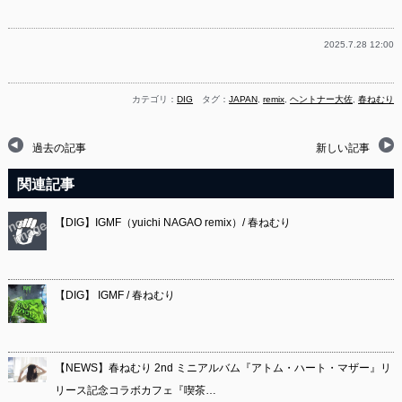
有
2025.7.28 12:00
カテゴリ：
DIG
タグ：
JAPAN
,
remix
,
ヘントナー大佐
,
春ねむり
過去の記事
新しい記事
関連記事
【DIG】IGMF（yuichi NAGAO remix）/ 春ねむり
【DIG】 IGMF / 春ねむり
【NEWS】春ねむり 2nd ミニアルバム『アトム・ハート・マザー』リ
リース記念コラボカフェ『喫茶…