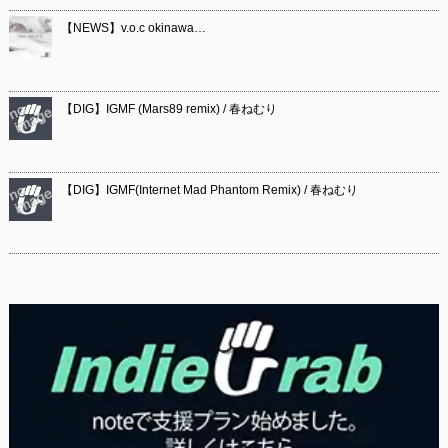
【NEWS】v.o.c okinawa…
【DIG】IGMF (Mars89 remix) / 春ねむり
【DIG】IGMF(Internet Mad Phantom Remix) / 春ねむり