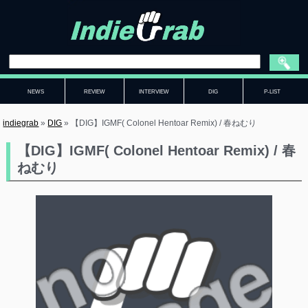
NEWS
REVIEW
INTERVIEW
DIG
P-LIST
indiegrab
»
DIG
»
【DIG】IGMF( Colonel Hentoar Remix) / 春ねむり
【DIG】IGMF( Colonel Hentoar Remix) / 春
ねむり