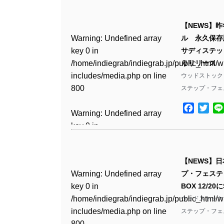
Warning
: Undefined array
/home/indiegrab/indiegrab.jp/public_html/w
key 0 in
includes/media.php
on line
Warning
: Undefined array
【NEWS】
/home/indiegrab/indiegrab.jp/public_html/w
806
key 0 in
Warning
: Undefined array
ル 永久保存
includes/media.php
on line
/home/indiegrab/indiegrab.jp/public_html/w
key 0 in
サディステッィ
808
Warning
: Undefined array
includes/media.php
on line
/home/indiegrab/indiegrab.jp/public_html/w
りリリース
key 1 in
811
includes/media.php
on line
ウッドストック
Warning
: Undefined array
/home/indiegrab/indiegrab.jp/public_html/w
800
ステップ・フェステ
key 1 in
includes/media.php
on line
Warning
: Undefined array
/home/indiegrab/indiegrab.jp/public_html/w
806
Facebo
Twit
key 1 in
Warning
: Undefined array
includes/media.php
on line
/home/indiegrab/indiegrab.jp/public_html/w
key 0 in
808
Warning
: Undefined array
includes/media.php
on line
/home/indiegrab/indiegrab.jp/public_html/w
key 0 in
811
includes/media.php
on line
Warning
: Undefined array
/home/indiegrab/indiegrab.jp/public_html/w
【NEWS】
806
key 0 in
includes/media.php
on line
Warning
: Undefined array
Warning
: Undefined array
プ・フェステ
/home/indiegrab/indiegrab.jp/public_html/w
808
key 0 in
key 0 in
BOX 12/20
Warning
: Undefined array
includes/media.php
on line
/home/indiegrab/indiegrab.jp/public_html/w
/home/indiegrab/indiegrab.jp/public_html/w
ウッドストック
key 1 in
811
Warning
: Undefined array
includes/media.php
on line
includes/media.php
on line
ステップ・フェステ
/home/indiegrab/indiegrab.jp/public_html/w
key 1 in
800
800