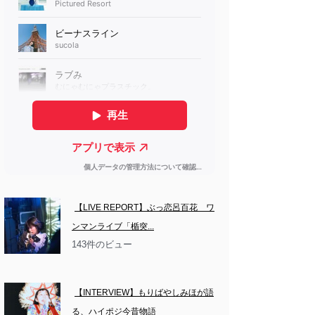
【LIVE REPORT】ぶっ恋呂百花　ワ
ンマンライブ「楯突...
143件のビュー
【INTERVIEW】もりばやしみほが語
る、ハイポジ今昔物語