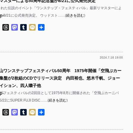
マスターによる50周年記念盤が8/21に公式発売決定
催された伝説のイベント「ワンステップ・フェスティバル」最新リマスターによ
p-
が8/21に公式発売決定。 ウッドスト……(
続きを読む
)
p-
ok
ter
Line
Threads
Mastodon
Tumblr
Mixi
共
有
2024.7.18 19:00
p-
郡山ワンステップフェスティバル50周年 1975年開催「空飛ぶカー
p-
集盤が2枚組のCDでリリース決定 内田裕也、悠木千帆、ジョー
イション、四人囃子他
p-
プフェスティバルの2回目として1975年8月に開催された「空飛ぶカーニバ
2にSUPER FUJI DISC……(
続きを読む
)
p-
ok
ter
Line
Threads
Mastodon
Tumblr
Mixi
共
p-
有