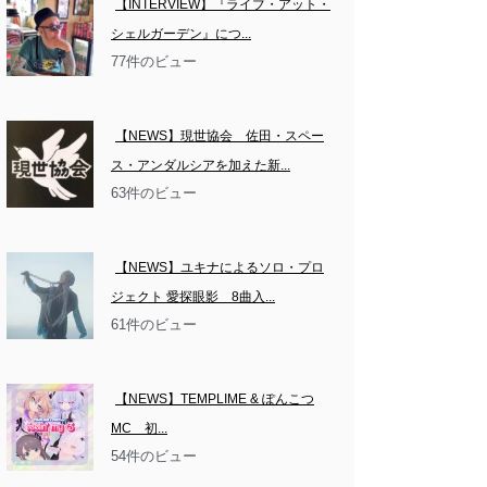
【INTERVIEW】『ライブ・アット・
シェルガーデン』につ...
77件のビュー
【NEWS】現世協会　佐田・スペー
ス・アンダルシアを加えた新...
63件のビュー
【NEWS】ユキナによるソロ・プロ
ジェクト 愛探眼影　8曲入...
61件のビュー
【NEWS】TEMPLIME & ぽんこつ
MC　初...
54件のビュー