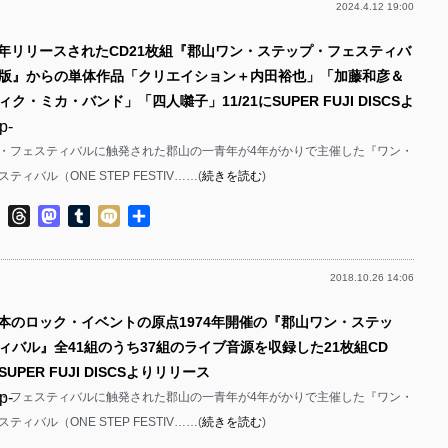
2024.4.12 19:00
p-
昨年リリースされたCD21枚組『郡山ワン・ステップ・フェスティバ
p-
版』からの単体作品「クリエイション＋内田裕也」「加藤和彦＆
p-
ク・ミカ・バンド」「四人囃子」11/21にSUPER FUJI DISCSよ
p-
・フェスティバルに触発された郡山の一青年が4年がかりで主催した『ワン・
p-
ィバル（ONE STEP FESTIV……(
続きを読む
)
p-
ok
ter
Line
Threads
Mastodon
Tumblr
Mixi
共
有
p-
p-
2018.10.26 14:06
p-
日本のロック・イベントの原点1974年開催の『郡山ワン・ステッ
ィバル』全41組のうち37組のライブ音源を収録した21枚組CD
p-
にSUPER FUJI DISCSよりリリース
p-
p-
・フェスティバルに触発された郡山の一青年が4年がかりで主催した『ワン・
ィバル（ONE STEP FESTIV……(
続きを読む
)
p-