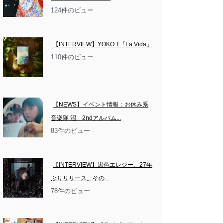
124件のビュー
【INTERVIEW】YOKO.T『La Vida』
110件のビュー
【NEWS】イベント情報：お休み系
音楽隊 沼　2ndアルバム...
83件のビュー
【INTERVIEW】黒色エレジー、27年
ぶりリリース。その...
78件のビュー