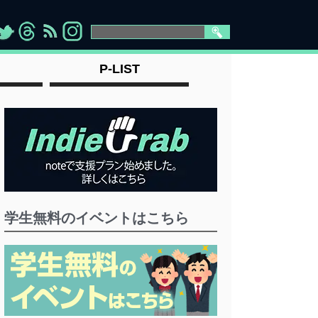
>
">
">
" >
P-LIST
学生無料のイベントはこちら