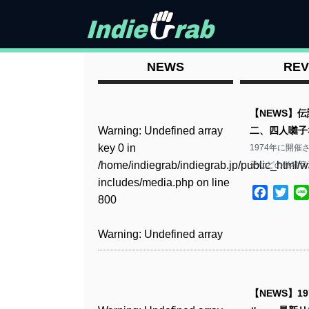
NEWS
REV
【NEWS】
Warning
: Undefined array
二、四人囃子
key 0 in
1974年に開
/home/indiegrab/indiegrab.jp/public_html/w
子などの単独音
includes/media.php
on line
Facebo
Twit
800
Warning
: Undefined array
key 0 in
/home/indiegrab/indiegrab.jp/public_html/w
includes/media.php
on line
【NEWS】
806