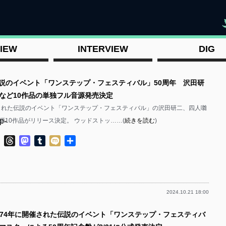
"
IEW
INTERVIEW
DIG
伝説のイベント「ワンステップ・フェスティバル」50周年 沢田研
など10作品の単独フル音源発売決定
催された伝説のイベント「ワンステップ・フェスティバル」の沢田研二、四人囃
p-
源10作品がリリース決定。 ウッドストッ……(
続きを読む
)
ok
ter
Line
Threads
Mastodon
Tumblr
Mixi
共
有
2024.10.21 18:00
p-
1974年に開催された伝説のイベント「ワンステップ・フェスティバ