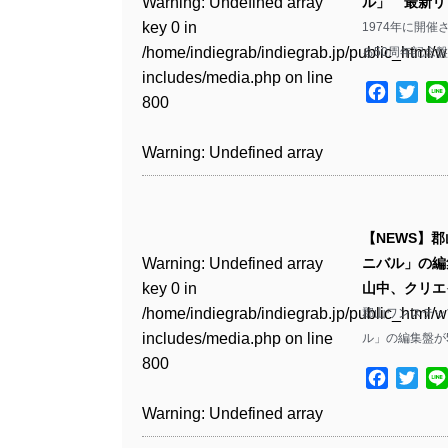
Warning
: Undefined array
ル」 最新リ
key 0 in
1974年に開
Warning
: Undefined array
/home/indiegrab/indiegrab.jp/public_html/w
る50周年記念盤
key 1 in
includes/media.php
on line
/home/indiegrab/indiegrab.jp/public_html/w
Facebo
Twit
800
includes/media.php
on line
806
Warning
: Undefined array
key 0 in
Warning
: Undefined array
/home/indiegrab/indiegrab.jp/public_html/w
key 0 in
includes/media.php
on line
【NEWS】
/home/indiegrab/indiegrab.jp/public_html/w
806
Warning
: Undefined array
ニバル」の編
includes/media.php
on line
key 0 in
山中、クリエ
808
Warning
: Undefined array
/home/indiegrab/indiegrab.jp/public_html/w
郡山ワンステッ
key 1 in
includes/media.php
on line
ル」の編集盤が5/2
Warning
: Undefined array
/home/indiegrab/indiegrab.jp/public_html/w
800
key 1 in
includes/media.php
on line
Facebo
Twit
/home/indiegrab/indiegrab.jp/public_html/w
806
Warning
: Undefined array
includes/media.php
on line
key 0 in
808