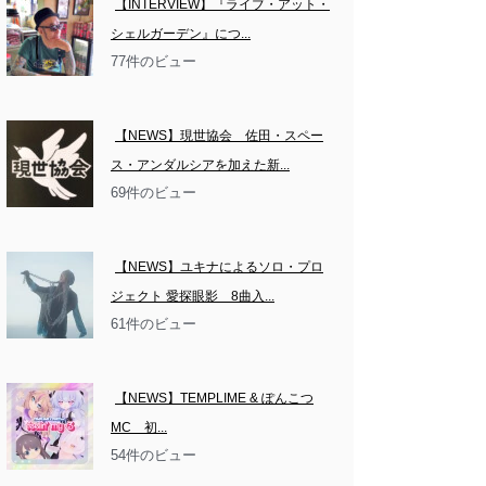
【INTERVIEW】『ライブ・アット・
シェルガーデン』につ...
77件のビュー
【NEWS】現世協会　佐田・スペー
ス・アンダルシアを加えた新...
69件のビュー
【NEWS】ユキナによるソロ・プロ
ジェクト 愛探眼影　8曲入...
61件のビュー
【NEWS】TEMPLIME & ぽんこつ
MC　初...
54件のビュー