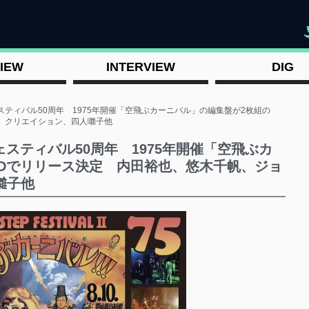
"
IEW
INTERVIEW
DIG
スティバル50周年 1975年開催「空飛ぶカーニバル」の編集盤が2枚組の
、クリエイション、四人囃子他
スティバル50周年 1975年開催「空飛ぶカ
CDでリリース決定 内田裕也、悠木千帆、ジョ
囃子他