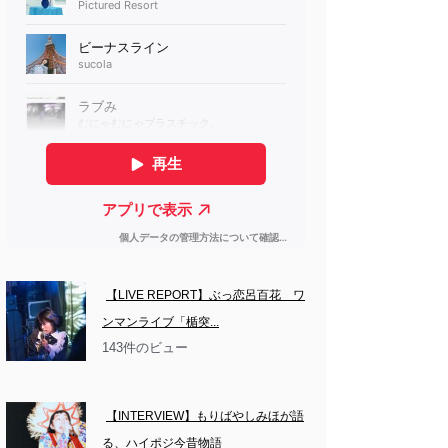
【LIVE REPORT】ぶっ恋呂百花　ワ
ンマンライブ「楯突...
143件のビュー
【INTERVIEW】もりばやしみほが語
る、ハイポジ今昔物語