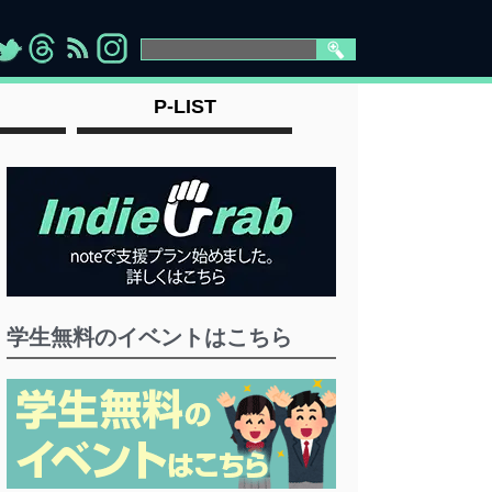
>
">
">
" >
P-LIST
学生無料のイベントはこちら