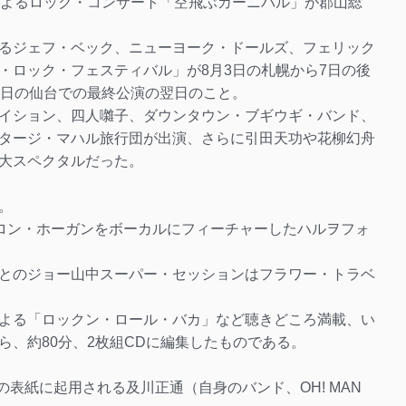
によるロック・コンサート「空飛ぶカーニバル」が郡山総
るジェフ・ベック、ニューヨーク・ドールズ、フェリック
・ロック・フェスティバル」が8月3日の札幌から7日の後
9日の仙台での最終公演の翌日のこと。
イション、四人囃子、ダウンタウン・ブギウギ・バンド、
GO、タージ・マハル旅行団が出演、さらに引田天功や花柳幻舟
大スペクタルだった。
。
キャロン・ホーガンをボーカルにフィーチャーしたハルヲフォ
とのジョー山中スーパー・セッションはフラワー・トラベ
よる「ロックン・ロール・バカ」など聴きどころ満載、い
ら、約80分、2枚組CDに編集したものである。
の表紙に起用される及川正通（自身のバンド、OH! MAN