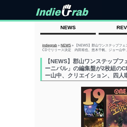
NEWS
REV
indiegrab
»
NEWS
»
【NEWS】郡山ワンステップフェ
CDでリリース決定 内田裕也、悠木千帆、ジョー山中
【NEWS】郡山ワンステップフェ
ーニバル」の編集盤が2枚組の
ー山中、クリエイション、四人