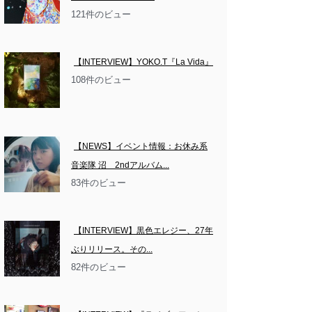
121件のビュー
【INTERVIEW】YOKO.T『La Vida』
108件のビュー
【NEWS】イベント情報：お休み系
音楽隊 沼　2ndアルバム...
83件のビュー
【INTERVIEW】黒色エレジー、27年
ぶりリリース。その...
82件のビュー