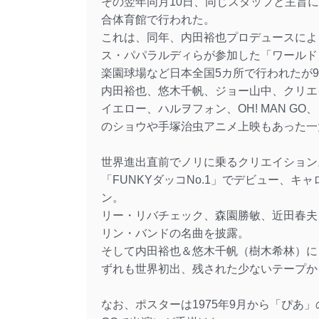
その翌年同月10日、同じスタッフと主旨
合体育館で行われた。
これは、同年、内田裕也プロデュースによ
ス・パパラルディらが参加した「ワールド
楽園球場など日本全国5カ所で行われたが
内田裕也、悠木千帆、ジョー山中、クリエ
イエロー、ハルヲフォン、OH! MAN 
のショウや手塚治虫アニメ上映もあった一
世界進出直前でノリに乗るクリエイション
「FUNKYダッコNo.1」でデビュー、
ン。
リー・リバチェック、森園勝敏、近田春夫
リン・バンドの名曲を披露。
そして内田裕也＆悠木千帆（樹木希林）に
ずれも世界初出、残された少ないテープか
なお、ポスターは1975年9月から「ぴあ」