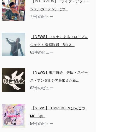
【INTERVIEW】『ライブ・アット・
シェルガーデン』につ...
77件のビュー
【NEWS】ユキナによるソロ・プロ
ジェクト 愛探眼影　8曲入...
63件のビュー
【NEWS】現世協会　佐田・スペー
ス・アンダルシアを加えた新...
62件のビュー
【NEWS】TEMPLIME & ぽんこつ
MC　初...
54件のビュー