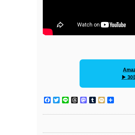
Amaz
▶︎ 
Facebook
Twitter
Line
Threads
Mastodon
Tumblr
Mixi
共
有