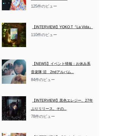
125件のビュー
【INTERVIEW】YOKO.T『La Vida』
110件のビュー
【NEWS】イベント情報：お休み系
音楽隊 沼　2ndアルバム...
84件のビュー
【INTERVIEW】黒色エレジー、27年
ぶりリリース。その...
78件のビュー