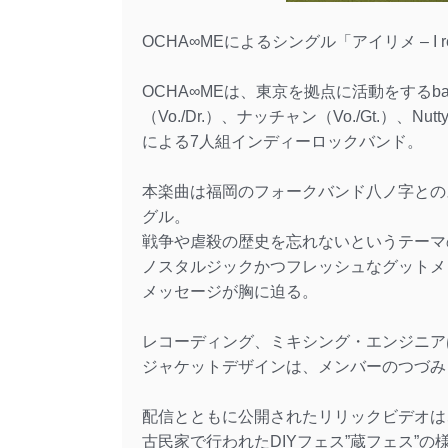
OCHA∞MEによるシングル「アイリメ – I 
OCHA∞MEは、東京を拠点に活動をするban
（Vo./Dr.）、ナッチャン（Vo./Gt.）、Nut
による7人組インディーロックバンド。
本楽曲は福岡のフォークバンド八ノ字との
グル。
戦争や虐殺の歴史を忘れないというテーマ
ノスタルジックかつフレッシュなグットメ
メッセージが胸に迫る。
レコーディング、ミキシング・エンジニアは Studi
ジャケットデザインは、メンバーのつづみ
配信とともに公開されたリリックビデオは
古民家で行われたDIYフェス”蔵フェス”