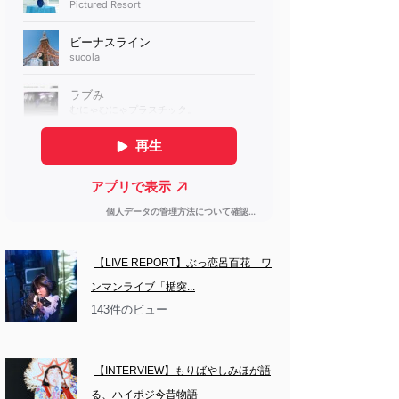
【LIVE REPORT】ぶっ恋呂百花　ワ
ンマンライブ「楯突...
143件のビュー
【INTERVIEW】もりばやしみほが語
る、ハイポジ今昔物語