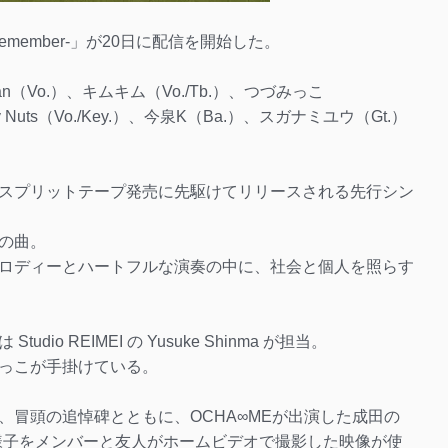
remember-」が20日に配信を開始した。
（Vo.）、キムキム（Vo./Tb.）、つづみっこ
ty Nuts（Vo./Key.）、今泉K（Ba.）、スガナミユウ（Gt.）
スプリットテープ発売に先駆けてリリースされる先行シン
の曲。
ロディーとハートフルな演奏の中に、社会と個人を照らす
o REIMEI の Yusuke Shinma が担当。
っこが手掛けている。
、冒頭の追悼碑とともに、OCHA∞MEが出演した成田の
の様子をメンバーと友人がホームビデオで撮影した映像が使