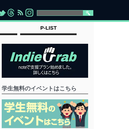
>
">
">
" >
P-LIST
学生無料のイベントはこちら