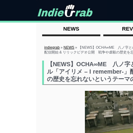
NEWS
REV
indiegrab
»
NEWS
»
【NEWS】OCHA∞ME 八ノ字と
配信開始 & リリックビデオ公開 戦争や虐殺の歴史を
【NEWS】OCHA∞ME 八
ル「アイリメ – I remembe
の歴史を忘れないというテーマ