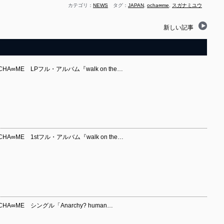
カテゴリ：
NEWS
タグ：
JAPAN
,
ocha∞me
,
スガナミユウ
新しい記事
∞ME LPフル・アルバム『walk on the…
∞ME 1stフル・アルバム『walk on the…
∞ME シングル「Anarchy? human…