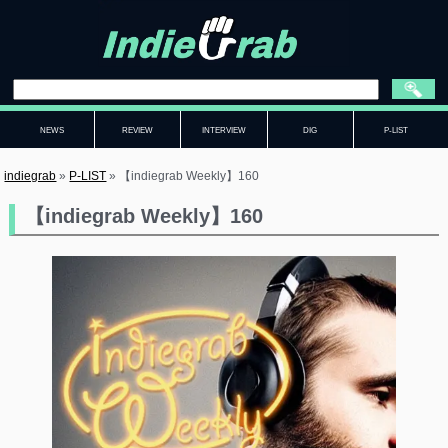
NEWS
REVIEW
INTERVIEW
DIG
P-LIST
indiegrab
»
P-LIST
»
【indiegrab Weekly】160
【indiegrab Weekly】160