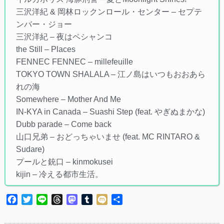
三沢洋紀 & 岡林ロックンロール・センター – セプテ
ンバー・ジョー
三沢洋紀 – 夜はペシャンコ
the Still – Places
FENNEC FENNEC – millefeuille
TOKYO TOWN SHALALA – 江ノ島はいつもおおあら
れの海
Somewhere – Mother And Me
IN-KYA in Canada – Suashi Step (feat. やぎぬまかな)
Dubb parade – Come back
山口兄弟 – おどっちゃいませ (feat. MC RINTARO &
Sudare)
プールと銃口 – kinmokusei
kijin – 冷える都市生活。
Facebook
Twitter
Line
Threads
Mastodon
Tumblr
Mixi
共
有