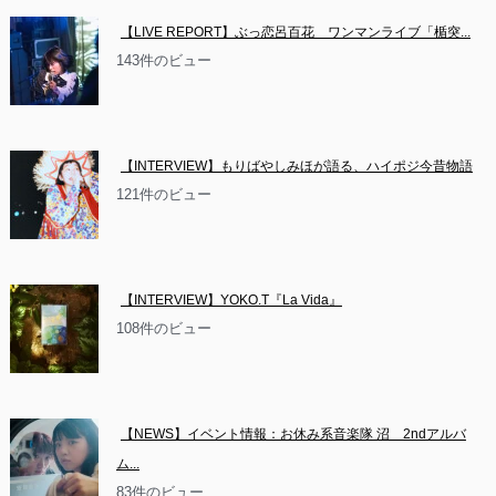
【LIVE REPORT】ぶっ恋呂百花　ワンマンライブ「楯突...
143件のビュー
【INTERVIEW】もりばやしみほが語る、ハイポジ今昔物語
121件のビュー
【INTERVIEW】YOKO.T『La Vida』
108件のビュー
【NEWS】イベント情報：お休み系音楽隊 沼　2ndアルバ
ム...
83件のビュー