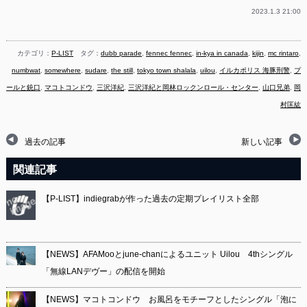
2023.1.3 21:00
カテゴリ：
P-LIST
タグ：
dubb parade
,
fennec fennec
,
in-kya in canada
,
kijin
,
mc rintaro
,
numbwat
,
somewhere
,
sudare
,
the still
,
tokyo town shalala
,
uilou
,
イルカポリス 海豚刑警
,
プ
ールと銃口
,
マコトコンドウ
,
三沢洋紀
,
三沢洋紀と岡林ロックンロール・センター
,
山口兄弟
,
岡
村匡紘
過去の記事
新しい記事
関連記事
【P-LIST】indiegrabが作った過去の定期プレイリスト全部
【NEWS】AFAMooとjune-chanによるユニット Uilou 4thシングル
「無線LANデヴー」の配信を開始
【NEWS】マコトコンドウ お風呂をモチーフとしたシングル「泡に