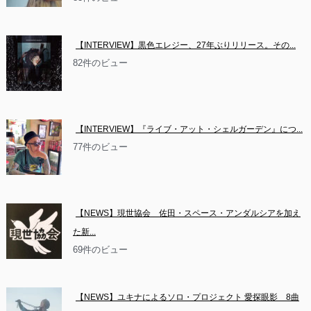
【INTERVIEW】黒色エレジー、27年ぶりリリース。その...
82件のビュー
【INTERVIEW】『ライブ・アット・シェルガーデン』につ...
77件のビュー
【NEWS】現世協会　佐田・スペース・アンダルシアを加え
た新...
69件のビュー
【NEWS】ユキナによるソロ・プロジェクト 愛探眼影　8曲