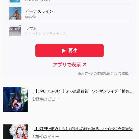
【LIVE REPORT】ぶっ恋呂百花　ワンマンライブ「楯突...
143件のビュー
【INTERVIEW】もりばやしみほが語る、ハイポジ今昔物語
128件のビュー