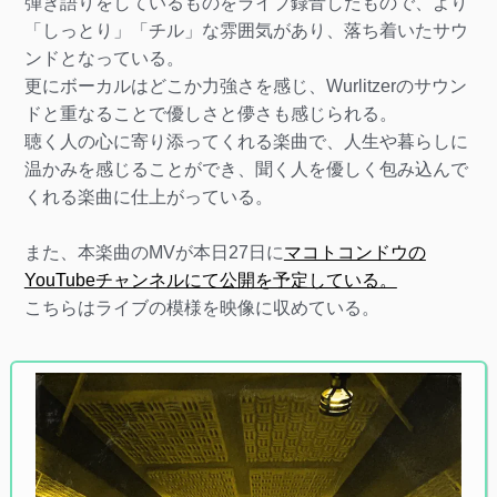
弾き語りをしているものをライブ録音したもので、より
「しっとり」「チル」な雰囲気があり、落ち着いたサウ
ンドとなっている。
更にボーカルはどこか力強さを感じ、Wurlitzerのサウン
ドと重なることで優しさと儚さも感じられる。
聴く人の心に寄り添ってくれる楽曲で、人生や暮らしに
温かみを感じることができ、聞く人を優しく包み込んで
くれる楽曲に仕上がっている。
また、本楽曲のMVが本日27日に
マコトコンドウの
YouTubeチャンネルにて公開を予定している。
こちらはライブの模様を映像に収めている。