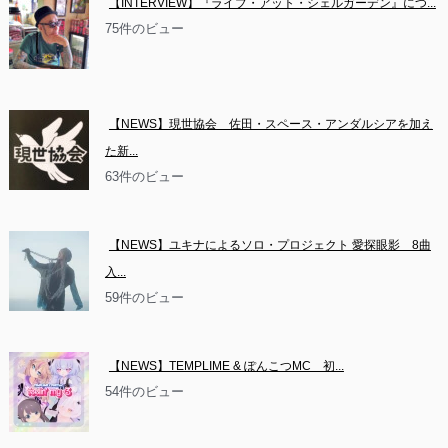
【INTERVIEW】『ライブ・アット・シェルガーデン』につ...
75件のビュー
【NEWS】現世協会　佐田・スペース・アンダルシアを加え
た新...
63件のビュー
【NEWS】ユキナによるソロ・プロジェクト 愛探眼影　8曲
入...
59件のビュー
【NEWS】TEMPLIME & ぽんこつMC　初...
54件のビュー