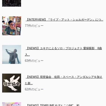
【INTERVIEW】『ライブ・アット・シェルガーデン』につ...
77件のビュー
【NEWS】ユキナによるソロ・プロジェクト 愛探眼影　8曲
入...
63件のビュー
【NEWS】現世協会　佐田・スペース・アンダルシアを加え
た新...
62件のビュー
【NEWS】TEMPLIME & ぽんこつMC　初...