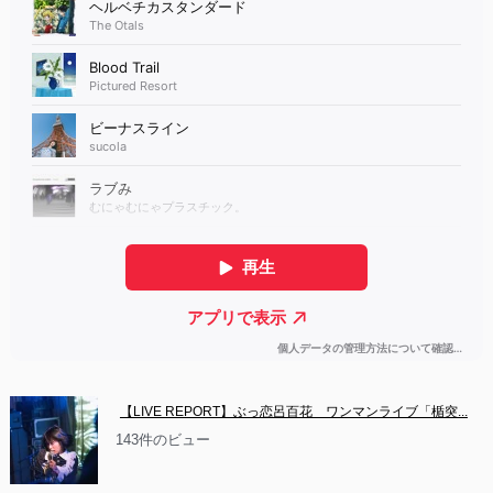
【LIVE REPORT】ぶっ恋呂百花　ワンマンライブ「楯突...
143件のビュー