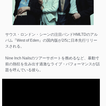
サウス・ロンドン・シーンの注目バンドHMLTDのアル
バム『West of Eden』の国内版が2/5に日本先行リリー
スされる。
Nine Inch Nailsのツアーサポートを務めるなど、暴動寸
前の熱狂を生み出す過激なライブ・パフォーマンスが話
題を呼んでいる彼ら。