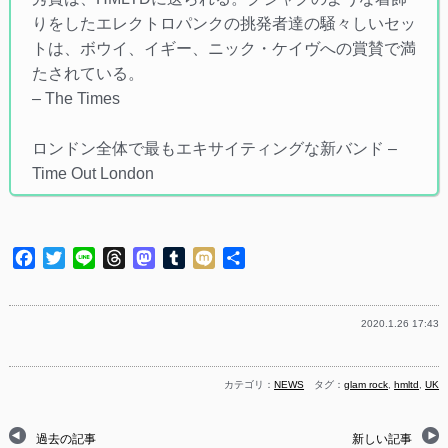
りをしたエレクトロパンクの挑発者達の騒々しいセッ
トは、ボウイ、イギー、ニック・ケイヴへの賞賛で満
たされている。
– The Times
ロンドン全体で最もエキサイティングな新バンド –
Time Out London
Facebook
Twitter
Line
Threads
Mastodon
Tumblr
Mixi
共
有
2020.1.26 17:43
カテゴリ：
NEWS
タグ：
glam rock
,
hmltd
,
UK
過去の記事
新しい記事