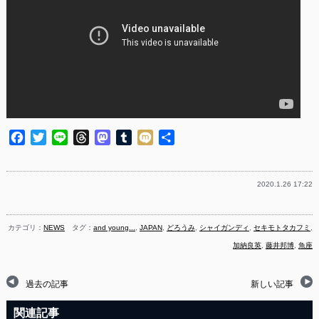
Facebook
Twitter
Line
Threads
Mastodon
Tumblr
Mixi
共
有
2020.1.26 17:22
カテゴリ：
NEWS
タグ：
and young...
,
JAPAN
,
どろうみ
,
シャイガンディ
,
セキモトタカフミ
,
加納良英
,
藤井邦博
,
魚座
過去の記事
新しい記事
関連記事