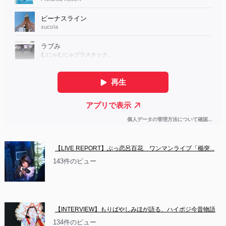
【LIVE REPORT】ぶっ恋呂百花　ワンマンライブ「楯突...
143件のビュー
【INTERVIEW】もりばやしみほが語る、ハイポジ今昔物語
134件のビュー