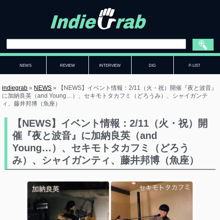
NEWS
REVIEW
INTERVIEW
DIG
P-LIST
indiegrab
»
NEWS
»
【NEWS】イベント情報：2/11（火・祝）開催『夜と波音』
に加納良英（and Young…）、セキモトタカフミ（どろうみ）、シャイガンテ
ィ、藤井邦博（魚座）
【NEWS】イベント情報：2/11（火・祝）開
催『夜と波音』に加納良英（and
Young…）、セキモトタカフミ（どろう
み）、シャイガンティ、藤井邦博（魚座）