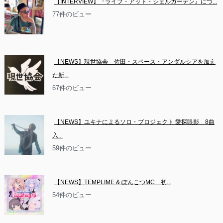
【INTERVIEW】『ライブ・アット・シェルガーデン』につ...
77件のビュー
【NEWS】現世協会　佐田・スペース・アンダルシアを加え
た新...
67件のビュー
【NEWS】ユキナによるソロ・プロジェクト 愛探眼影　8曲
入...
59件のビュー
【NEWS】TEMPLIME & ぽんこつMC　初...
54件のビュー