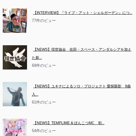
【INTERVIEW】『ライブ・アット・シェルガーデン』につ...
77件のビュー
【NEWS】現世協会　佐田・スペース・アンダルシアを加え
た新...
69件のビュー
【NEWS】ユキナによるソロ・プロジェクト 愛探眼影　8曲
入...
61件のビュー
【NEWS】TEMPLIME & ぽんこつMC　初...
54件のビュー