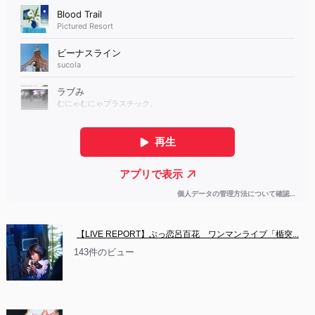
【LIVE REPORT】ぶっ恋呂百花　ワンマンライブ「楯突...
143件のビュー