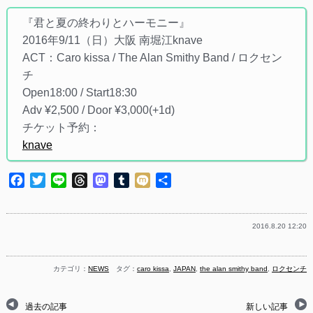
『君と夏の終わりとハーモニー』
2016年9/11（日）大阪 南堀江knave
ACT：Caro kissa / The Alan Smithy Band / ロクセン
チ
Open18:00 / Start18:30
Adv ¥2,500 / Door ¥3,000(+1d)
チケット予約：
knave
Facebook
Twitter
Line
Threads
Mastodon
Tumblr
Mixi
共
有
2016.8.20 12:20
カテゴリ：
NEWS
タグ：
caro kissa
,
JAPAN
,
the alan smithy band
,
ロクセンチ
過去の記事
新しい記事