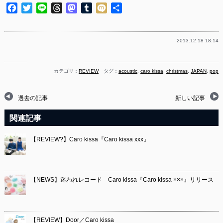
Facebook
Twitter
Line
Threads
Mastodon
Tumblr
Mixi
共
有
2013.12.18 18:14
カテゴリ：
REVIEW
タグ：
acoustic
,
caro kissa
,
christmas
,
JAPAN
,
pop
過去の記事
新しい記事
関連記事
【REVIEW?】Caro kissa『Caro kissa xxx』
【NEWS】迷われレコード Caro kissa『Caro kissa ×××』リリース
【REVIEW】Door／Caro kissa