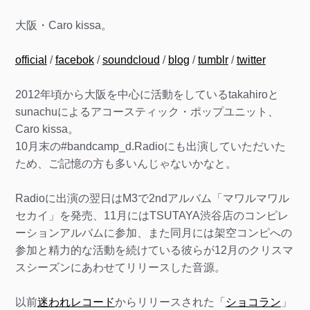
大阪・Caro kissa。
official
/
facebok
/
soundcloud
/
blog
/
tumblr
/
twitter
2012年頃から大阪を中心に活動をしているtakahiroと
sunachuによるアコースティック・ポップユニット、
Caro kissa。
10月末の#bandcamp_d.Radioにも出演していただいた
ため、ご記憶の方も多いんじゃないかなと。
Radioに出演の翌日はM3で2ndアルバム「マワルマワル
セカイ」を発売、11月にはTSUTAYA渋谷店のコンピレ
ーションアルバムに参加、また同月には架空コンピへの
参加と精力的な活動を続けている彼らが12月のクリスマ
スシーズンにあわせてリリースした音源。
以前
迷われレコード
からリリースされた「
ショコラン
」