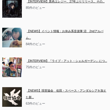
【INTERVIEW】黒色エレジー、27年ぶりリリース。その...
85件のビュー
【NEWS】イベント情報：お休み系音楽隊 沼　2ndアルバ
ム...
84件のビュー
【INTERVIEW】『ライブ・アット・シェルガーデン』につ...
75件のビュー
【NEWS】現世協会　佐田・スペース・アンダルシアを加え
た新...
63件のビュー