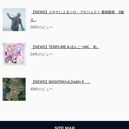
【NEWS】ユキナによるソロ・プロジェクト 愛探眼影　8曲
入...
59件のビュー
【NEWS】TEMPLIME & ぽんこつMC　初...
54件のビュー
【NEWS】MASATAKA & Daddy K　...
49件のビュー
SITE MAP