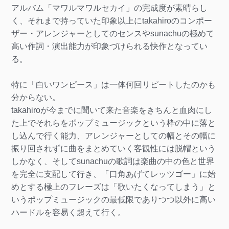
アルバム「マワルマワルセカイ」の完成度が素晴らし
く、それまで持っていた印象以上にtakahiroのコンポー
ザー・アレンジャーとしてのセンスやsunachuの極めて
高い作詞・演出能力が印象づけられる快作となってい
る。
特に「白いワンピース」は一体何回リピートしたのかも
分からない。
takahiroが今までに聞いて来た音楽をきちんと血肉にし
た上でそれらをポップミュージックという枠の中に落と
し込んで行く能力、アレンジャーとしての幅とその幅に
振り回されずに曲をまとめていく客観性には脱帽という
しかなく、そしてsunachuの歌詞は楽曲の中の色と世界
を完全に支配して行き、「口角あげてレッツゴー」に始
めとする極上のフレーズは「歌いたくなってしまう」と
いうポップミュージックの最低限でありつつ以外に高い
ハードルを容易く超えて行く。