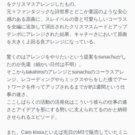
をクリスマスアレンジしたもの。
元々ファンタジックな詩世界とどこか童謡のような安心
感のある原曲に、スレイベルの音と可愛らしいコーラス
を全編に追加して演出されたクリスマスムードとアップ
テンポにアレンジされた結果、キャチーさにおいて原曲
を大きく上回る良アレンジになっている。
驚くのはアレンジをやりたいという提案をsunachuがし
たのが先週（細かい日付は不明）。
そこからtakahiroのアレンジとsunachuのコーラスアレ
ンジ、レコーディングやらミックスやらをした後でアー
トワークを作ってアップされるまでが約1週間という仕
事の速さ。
ここしばらくの活動の活発化はこういう彼らの仕事の速
さとアイデアを形にする勢いに支えられてるのかと納得
させられるエピソード。
また、Caro kissaといえば先日のM3で販売していたミニ