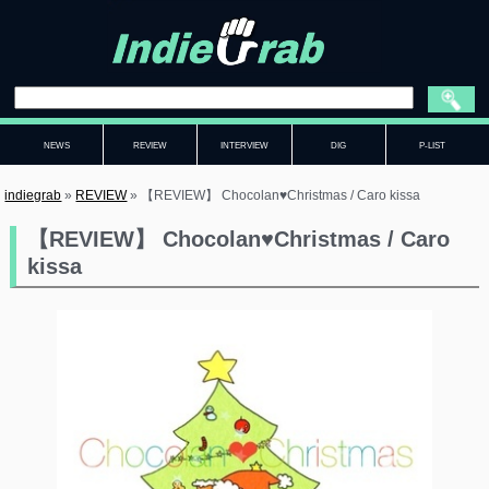
NEWS
REVIEW
INTERVIEW
DIG
P-LIST
indiegrab
»
REVIEW
»
【REVIEW】 Chocolan♥Christmas / Caro kissa
【REVIEW】 Chocolan♥Christmas / Caro
kissa