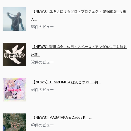
【NEWS】ユキナによるソロ・プロジェクト 愛探眼影　8曲
入...
63件のビュー
【NEWS】現世協会　佐田・スペース・アンダルシアを加え
た新...
62件のビュー
【NEWS】TEMPLIME & ぽんこつMC　初...
54件のビュー
【NEWS】MASATAKA & Daddy K　...
49件のビュー