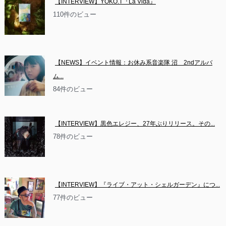
【INTERVIEW】YOKO.T『La Vida』
110件のビュー
【NEWS】イベント情報：お休み系音楽隊 沼　2ndアルバ
ム...
84件のビュー
【INTERVIEW】黒色エレジー、27年ぶりリリース。その...
78件のビュー
【INTERVIEW】『ライブ・アット・シェルガーデン』につ...
77件のビュー