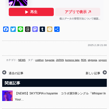
Facebook
Twitter
Line
Threads
Mastodon
Tumblr
Mixi
共
有
2025.2.28 21:00
カテゴリ：
NEWS
タグ：
coldhot
,
hayamie
,
JAPAN
,
komono lake
,
ROK
,
skytopia
,
voyoon
過去の記事
新しい記事
関連記事
【NEWS】SKYTOPIA x hayamie コラボ第5弾シングル「Whisper In
Your…