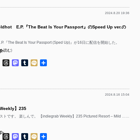
p-
p-
2024.8.20 19:36
p-
p-
p-
hot E.P.『The Beat Is Your Passport』のSpeed Up ver.の
p-
p-
p-
p-
.P.『The Beat Is Your Passport (Sped Up)』が16日に配信を開始した。
p-
を読む
)
p-
p-
p-
ok
ter
Line
Threads
Mastodon
Tumblr
Mixi
共
p-
有
p-
p-
p-
p-
2024.8.16 15:04
p-
p-
p-
 Weekly】235
p-
p-
。 楽しんで。 【indiegrab Weekly】235 Pictured Resort – Mild ……
p-
p-
p-
p-
p-
ok
ter
Line
Threads
Mastodon
Tumblr
Mixi
共