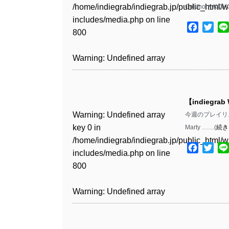
Warning
: Undefined array
includes/media.php
on line
Warning
: Undefined array
/home/indiegrab/indiegrab.jp/public_html/w
ColdhotとKOM
/home/indiegrab/indiegrab.jp/public_html/w
key 1 in
811
key 1 in
includes/media.php
on line
Warning
: Undefined array
includes/media.php
on line
Warning
: Undefined array
/home/indiegrab/indiegrab.jp/public_html/w
Facebo
Twit
/home/indiegrab/indiegrab.jp/public_html/w
800
key 1 in
800
key 1 in
includes/media.php
on line
Warning
: Undefined array
includes/media.php
on line
/home/indiegrab/indiegrab.jp/public_html/w
/home/indiegrab/indiegrab.jp/public_html/w
806
key 1 in
806
Warning
: Undefined array
includes/media.php
on line
Warning
: Undefined array
includes/media.php
on line
/home/indiegrab/indiegrab.jp/public_html/w
key 0 in
808
key 0 in
808
Warning
: Undefined array
includes/media.php
on line
Warning
: Undefined array
/home/indiegrab/indiegrab.jp/public_html/w
/home/indiegrab/indiegrab.jp/public_html/w
key 0 in
811
key 0 in
includes/media.php
on line
Warning
: Undefined array
includes/media.php
on line
Warning
: Undefined array
【indiegrab
/home/indiegrab/indiegrab.jp/public_html/w
/home/indiegrab/indiegrab.jp/public_html/w
806
key 0 in
806
key 0 in
Warning
: Undefined array
今週のプレイリストも
includes/media.php
on line
Warning
: Undefined array
includes/media.php
on line
/home/indiegrab/indiegrab.jp/public_html/w
/home/indiegrab/indiegrab.jp/public_html/w
key 0 in
Marty ……(
続き
808
key 0 in
808
Warning
: Undefined array
includes/media.php
on line
Warning
: Undefined array
includes/media.php
on line
/home/indiegrab/indiegrab.jp/public_html/w
/home/indiegrab/indiegrab.jp/public_html/w
key 1 in
Facebo
Twit
811
key 1 in
811
includes/media.php
on line
Warning
: Undefined array
includes/media.php
on line
Warning
: Undefined array
/home/indiegrab/indiegrab.jp/public_html/w
/home/indiegrab/indiegrab.jp/public_html/w
800
key 1 in
800
key 1 in
includes/media.php
on line
Warning
: Undefined array
includes/media.php
on line
Warning
: Undefined array
/home/indiegrab/indiegrab.jp/public_html/w
/home/indiegrab/indiegrab.jp/public_html/w
806
key 1 in
806
key 1 in
Warning
: Undefined array
includes/media.php
on line
Warning
: Undefined array
includes/media.php
on line
/home/indiegrab/indiegrab.jp/public_html/w
/home/indiegrab/indiegrab.jp/public_html/w
key 0 in
808
key 0 in
808
Warning
: Undefined array
includes/media.php
on line
Warning
: Undefined array
includes/media.php
on line
/home/indiegrab/indiegrab.jp/public_html/w
/home/indiegrab/indiegrab.jp/public_html/w
key 0 in
811
key 0 in
811