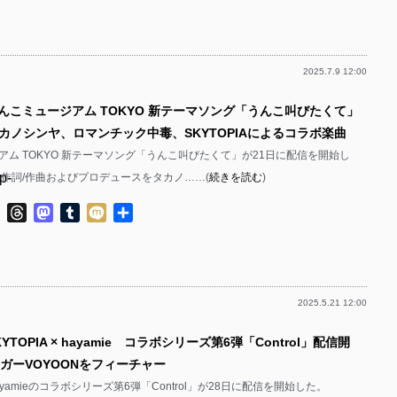
p-
p-
2025.7.9 12:00
p-
p-
うんこミュージアム TOKYO 新テーマソング「うんこ叫びたくて」
p-
カノシンヤ、ロマンチック中毒、SKYTOPIAによるコラボ楽曲
p-
アム TOKYO 新テーマソング「うんこ叫びたくて」が21日に配信を開始し
p-
、作詞/作曲およびプロデュースをタカノ……(
続きを読む
)
p-
p-
ok
ter
Line
Threads
Mastodon
Tumblr
Mixi
共
p-
有
p-
p-
2025.5.21 12:00
p-
p-
YTOPIA × hayamie コラボシリーズ第6弾「Control」配信開
p-
p-
ンガーVOYOONをフィーチャー
p-
× hayamieのコラボシリーズ第6弾「Control」が28日に配信を開始した。