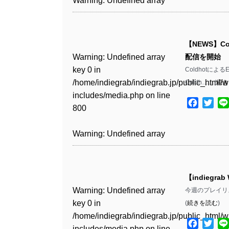
Warning
: Undefined array
includes/media.php
on line
Warning
: Undefined array
includes/media.php
on line
Warning
: Undefined array
/home/indiegrab/indiegrab.jp/public_html/w
/home/indiegrab/indiegrab.jp/public_html/w
key 0 in
808
key 0 in
808
key 1 in
Warning
: Undefined array
includes/media.php
on line
Warning
: Undefined array
includes/media.php
on line
/home/indiegrab/indiegrab.jp/public_html/w
/home/indiegrab/indiegrab.jp/public_html/w
/home/indiegrab/indiegrab.jp/public_html/w
key 0 in
811
key 0 in
811
includes/media.php
on line
Warning
: Undefined array
includes/media.php
on line
Warning
: Undefined array
【NEWS】Cold
includes/media.php
on line
/home/indiegrab/indiegrab.jp/public_html/w
/home/indiegrab/indiegrab.jp/public_html/w
806
key 0 in
806
key 0 in
Warning
: Undefined array
配信を開始
76
includes/media.php
on line
Warning
: Undefined array
includes/media.php
on line
Warning
: Undefined array
/home/indiegrab/indiegrab.jp/public_html/w
/home/indiegrab/indiegrab.jp/public_html/w
key 0 in
ColdhotによるE
808
key 0 in
808
key 0 in
Warning
: Undefined array
includes/media.php
on line
Warning
: Undefined array
includes/media.php
on line
/home/indiegrab/indiegrab.jp/public_html/w
Coldh……(
続き
/home/indiegrab/indiegrab.jp/public_html/w
/home/indiegrab/indiegrab.jp/public_html/w
key 1 in
811
key 1 in
811
includes/media.php
on line
Warning
: Undefined array
includes/media.php
on line
Warning
: Undefined array
includes/media.php
on line
/home/indiegrab/indiegrab.jp/public_html/w
Facebo
Twit
/home/indiegrab/indiegrab.jp/public_html/w
800
key 1 in
800
key 1 in
75
includes/media.php
on line
Warning
: Undefined array
includes/media.php
on line
Warning
: Undefined array
/home/indiegrab/indiegrab.jp/public_html/w
/home/indiegrab/indiegrab.jp/public_html/w
806
key 1 in
806
key 1 in
Warning
: Undefined array
includes/media.php
on line
Warning
: Undefined array
includes/media.php
on line
Warning
: Undefined array
/home/indiegrab/indiegrab.jp/public_html/w
/home/indiegrab/indiegrab.jp/public_html/w
key 0 in
808
key 0 in
808
key 1 in
Warning
: Undefined array
includes/media.php
on line
Warning
: Undefined array
includes/media.php
on line
/home/indiegrab/indiegrab.jp/public_html/w
/home/indiegrab/indiegrab.jp/public_html/w
/home/indiegrab/indiegrab.jp/public_html/w
key 0 in
811
key 0 in
811
includes/media.php
on line
Warning
: Undefined array
includes/media.php
on line
Warning
: Undefined array
【indiegrab
includes/media.php
on line
/home/indiegrab/indiegrab.jp/public_html/w
/home/indiegrab/indiegrab.jp/public_html/w
806
key 0 in
806
key 0 in
Warning
: Undefined array
76
今週のプレイリストです
includes/media.php
on line
Warning
: Undefined array
includes/media.php
on line
Warning
: Undefined array
/home/indiegrab/indiegrab.jp/public_html/w
/home/indiegrab/indiegrab.jp/public_html/w
key 0 in
(
続きを読む
)
808
key 0 in
808
key 0 in
Warning
: Undefined array
includes/media.php
on line
Warning
: Undefined array
includes/media.php
on line
/home/indiegrab/indiegrab.jp/public_html/w
/home/indiegrab/indiegrab.jp/public_html/w
/home/indiegrab/indiegrab.jp/public_html/w
key 1 in
Facebo
Twit
811
key 1 in
811
includes/media.php
on line