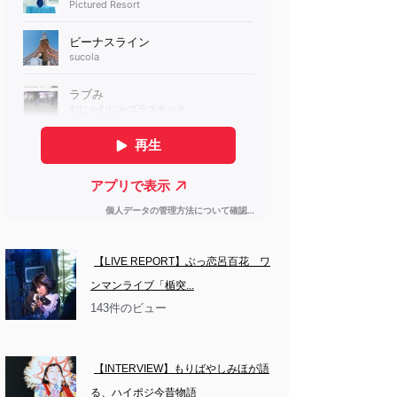
【LIVE REPORT】ぶっ恋呂百花　ワ
ンマンライブ「楯突...
143件のビュー
【INTERVIEW】もりばやしみほが語
る、ハイポジ今昔物語