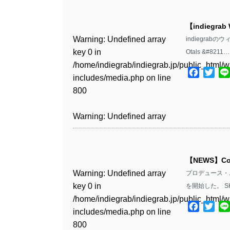
Warning
: Undefined array
/home/indiegrab/indiegrab.jp/public_html/w
key 0 in
includes/media.php
on line
Warning
: Undefined array
【indiegrab
/home/indiegrab/indiegrab.jp/public_html/w
806
key 0 in
Warning
: Undefined array
indiegrabの
includes/media.php
on line
/home/indiegrab/indiegrab.jp/public_html/w
key 0 in
Otals &#8211
808
Warning
: Undefined array
includes/media.php
on line
/home/indiegrab/indiegrab.jp/public_html/w
key 1 in
Facebo
Twit
811
includes/media.php
on line
Warning
: Undefined array
/home/indiegrab/indiegrab.jp/public_html/w
800
key 1 in
includes/media.php
on line
Warning
: Undefined array
/home/indiegrab/indiegrab.jp/public_html/w
806
key 1 in
Warning
: Undefined array
includes/media.php
on line
/home/indiegrab/indiegrab.jp/public_html/w
key 0 in
808
Warning
: Undefined array
includes/media.php
on line
/home/indiegrab/indiegrab.jp/public_html/w
key 0 in
811
includes/media.php
on line
Warning
: Undefined array
【NEWS】C
/home/indiegrab/indiegrab.jp/public_html/w
806
key 0 in
Warning
: Undefined array
プロデュース・ユ
includes/media.php
on line
Warning
: Undefined array
/home/indiegrab/indiegrab.jp/public_html/w
key 0 in
を開始した。 SK
808
key 0 in
Warning
: Undefined array
includes/media.php
on line
/home/indiegrab/indiegrab.jp/public_html/w
/home/indiegrab/indiegrab.jp/public_html/w
key 1 in
Facebo
Twit
811
includes/media.php
on line
Warning
: Undefined array
includes/media.php
on line
/home/indiegrab/indiegrab.jp/public_html/w
800
key 1 in
800