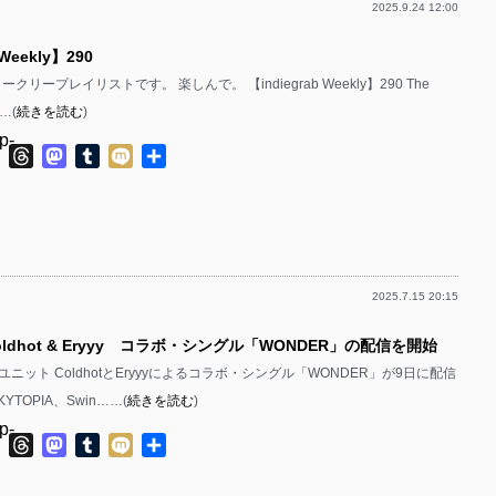
2025.9.24 12:00
p-
 Weekly】290
p-
ウィークリープレイリストです。 楽しんで。 【indiegrab Weekly】290 The
p-
……(
続きを読む
)
p-
ok
ter
Line
Threads
Mastodon
Tumblr
Mixi
共
有
p-
p-
p-
2025.7.15 20:15
p-
oldhot & Eryyy コラボ・シングル「WONDER」の配信を開始
p-
ニット ColdhotとEryyyによるコラボ・シングル「WONDER」が9日に配信
p-
YTOPIA、Swin……(
続きを読む
)
p-
p-
ok
ter
Line
Threads
Mastodon
Tumblr
Mixi
共
有
p-