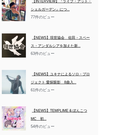
【INTERVIEW】『ライブ・アット・
シェルガーデン』につ...
77件のビュー
【NEWS】現世協会　佐田・スペー
ス・アンダルシアを加えた新...
63件のビュー
【NEWS】ユキナによるソロ・プロ
ジェクト 愛探眼影　8曲入...
61件のビュー
【NEWS】TEMPLIME & ぽんこつ
MC　初...
54件のビュー