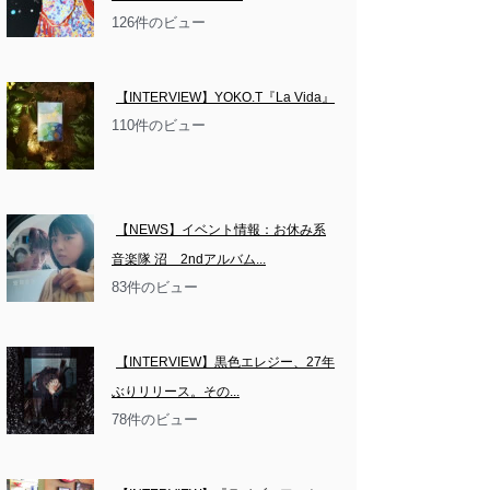
126件のビュー
【INTERVIEW】YOKO.T『La Vida』
110件のビュー
【NEWS】イベント情報：お休み系
音楽隊 沼　2ndアルバム...
83件のビュー
【INTERVIEW】黒色エレジー、27年
ぶりリリース。その...
78件のビュー