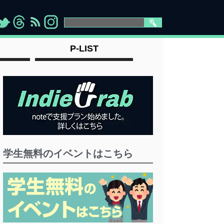
>
">
">
" >
P-LIST
学生無料のイベントはこちら