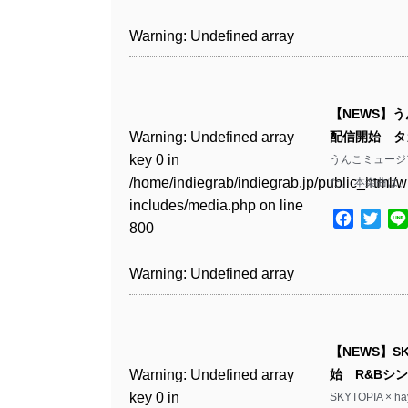
includes/media.php
on line
Warning
: Undefined array
/home/indiegrab/indiegrab.jp/public_html/w
806
key 1 in
Warning
: Undefined array
includes/media.php
on line
Warning
: Undefined array
/home/indiegrab/indiegrab.jp/public_html/w
key 0 in
808
key 0 in
Warning
: Undefined array
includes/media.php
on line
/home/indiegrab/indiegrab.jp/public_html/w
/home/indiegrab/indiegrab.jp/public_html/w
key 0 in
811
includes/media.php
on line
Warning
: Undefined array
includes/media.php
on line
【NEWS】
/home/indiegrab/indiegrab.jp/public_html/w
806
key 0 in
806
Warning
: Undefined array
配信開始 タ
includes/media.php
on line
Warning
: Undefined array
/home/indiegrab/indiegrab.jp/public_html/w
key 0 in
うんこミュージ
808
key 0 in
Warning
: Undefined array
includes/media.php
on line
Warning
: Undefined array
/home/indiegrab/indiegrab.jp/public_html/w
た。 本楽曲は
/home/indiegrab/indiegrab.jp/public_html/w
key 1 in
811
key 1 in
includes/media.php
on line
Warning
: Undefined array
includes/media.php
on line
/home/indiegrab/indiegrab.jp/public_html/w
Facebo
Twit
/home/indiegrab/indiegrab.jp/public_html/w
800
key 1 in
800
includes/media.php
on line
Warning
: Undefined array
includes/media.php
on line
/home/indiegrab/indiegrab.jp/public_html/w
806
key 1 in
806
Warning
: Undefined array
includes/media.php
on line
Warning
: Undefined array
/home/indiegrab/indiegrab.jp/public_html/w
key 0 in
808
key 0 in
Warning
: Undefined array
includes/media.php
on line
Warning
: Undefined array
/home/indiegrab/indiegrab.jp/public_html/w
/home/indiegrab/indiegrab.jp/public_html/w
key 0 in
811
key 0 in
includes/media.php
on line
Warning
: Undefined array
includes/media.php
on line
【NEWS】SK
/home/indiegrab/indiegrab.jp/public_html/w
/home/indiegrab/indiegrab.jp/public_html/w
806
key 0 in
806
Warning
: Undefined array
始 R&Bシ
includes/media.php
on line
Warning
: Undefined array
includes/media.php
on line
/home/indiegrab/indiegrab.jp/public_html/w
key 0 in
SKYTOPIA 
808
key 0 in
808