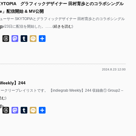
SKYTOPIA グラフィックデザイナー 田村育歩とのコラボシングル
p-
p-
se」配信開始 & MV公開
p-
p-
ューサー SKYTOPIAとグラフィックデザイナー 田村育歩とのコラボシングル
p-
se」が23日に配信を開始した。……(
続きを読む
)
p-
p-
p-
ok
ter
Line
Threads
Mastodon
Tumblr
Mixi
共
p-
有
p-
p-
p-
p-
2024.8.23 12:00
p-
p-
p-
 Weekly】244
p-
p-
ウィークリープレイリストです。 【indiegrab Weekly】244 収録曲① Group2 –
p-
p-
読む
)
p-
p-
p-
ok
ter
Line
Threads
Mastodon
Tumblr
Mixi
共
有
p-
p-
p-
p-