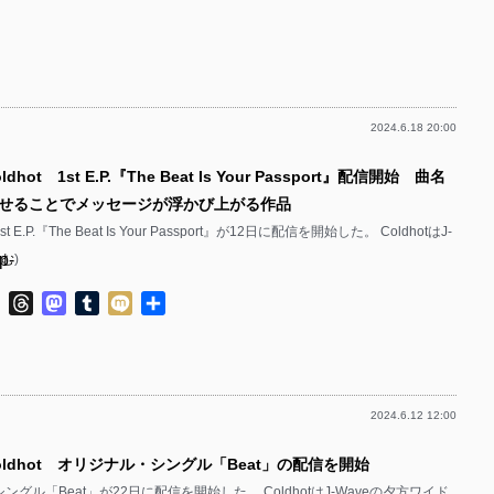
有
p-
p-
p-
p-
p-
p-
2024.6.18 20:00
p-
p-
p-
dhot 1st E.P.『The Beat Is Your Passport』配信開始 曲名
p-
p-
せることでメッセージが浮かび上がる作品
p-
p-
st E.P.『The Beat Is Your Passport』が12日に配信を開始した。 ColdhotはJ-
p-
読む
)
p-
p-
p-
ok
ter
Line
Threads
Mastodon
Tumblr
Mixi
共
p-
p-
有
p-
p-
p-
p-
2024.6.12 12:00
p-
p-
p-
Coldhot オリジナル・シングル「Beat」の配信を開始
p-
p-
p-
るシングル「Beat」が22日に配信を開始した。 ColdhotはJ-Waveの夕方ワイド