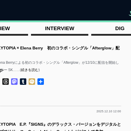
"
IEW
INTERVIEW
DIG
YTOPIA × Elena Berry 初のコラボ・シングル「Afterglow」配
Elena Berryによる初のコラボ・シングル「Afterglow」が12/10に配信を開始し
p-
サー SK……(
続きを読む
)
ok
ter
Line
Threads
Mastodon
Tumblr
Mixi
共
有
2025.12.10 12:00
p-
KYTOPIA E.P.『SIGNS』のデラックス・バージョンをデジタルと