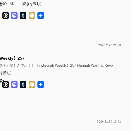
p-
ONO LAK……(
続きを読む
)
p-
p-
ok
ter
Line
Threads
Mastodon
Tumblr
Mixi
共
p-
有
p-
p-
p-
2025.2.28 21:00
p-
p-
 Weekly】257
p-
p-
楽しんでね！！ 【indiegrab Weekly】257 Hannah Warm & Revo
p-
p-
を読む
)
p-
p-
ok
ter
Line
Threads
Mastodon
Tumblr
Mixi
共
有
p-
p-
p-
p-
p-
p-
2024.11.19 19:41
p-
p-