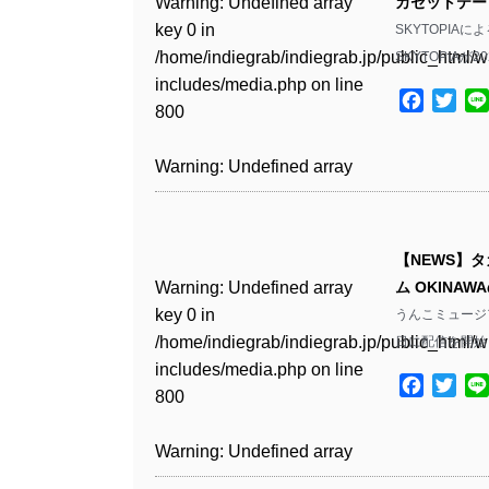
Warning
: Undefined array
カセットテープで
key 0 in
SKYTOPIA
Warning
: Undefined array
/home/indiegrab/indiegrab.jp/public_html/w
SKYTOPIAが
key 1 in
includes/media.php
on line
/home/indiegrab/indiegrab.jp/public_html/w
Facebo
Twit
800
includes/media.php
on line
806
Warning
: Undefined array
key 0 in
Warning
: Undefined array
/home/indiegrab/indiegrab.jp/public_html/w
key 0 in
includes/media.php
on line
【NEWS】タ
/home/indiegrab/indiegrab.jp/public_html/w
806
Warning
: Undefined array
ム OKINA
includes/media.php
on line
key 0 in
うんこミュージア
808
Warning
: Undefined array
/home/indiegrab/indiegrab.jp/public_html/w
日に配信を開始
key 1 in
includes/media.php
on line
Warning
: Undefined array
/home/indiegrab/indiegrab.jp/public_html/w
Facebo
Twit
800
key 1 in
includes/media.php
on line
/home/indiegrab/indiegrab.jp/public_html/w
806
Warning
: Undefined array
includes/media.php
on line
key 0 in
808