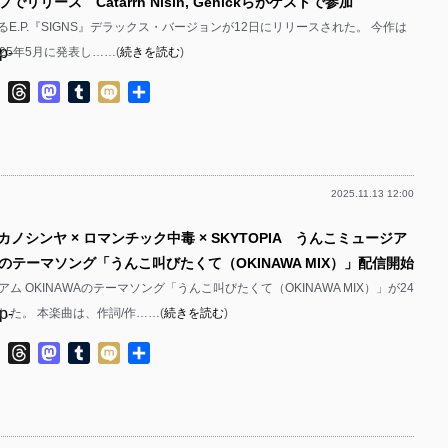
リリース Catarrh Nisin, Genickらがゲストで参加
によるE.P.『SIGNS』デラックス・バージョンが12日にリリースされた。 今作は
p-
2025年5月に発表し……(
続きを読む
)
p-
ok
ter
Line
Threads
Mastodon
Tumblr
Mixi
共
有
2025.11.13 12:00
p-
カノシンヤ × ロマンチック中毒 × SKYTOPIA うんこミュージア
p-
WAのテーマソング「うんこ叫びたくて（OKINAWA MIX）」配信開始
ム OKINAWAのテーマソング「うんこ叫びたくて（OKINAWA MIX）」が24
p-
した。 本楽曲は、作詞/作……(
続きを読む
)
p-
ok
ter
Line
Threads
Mastodon
Tumblr
Mixi
共
有
p-