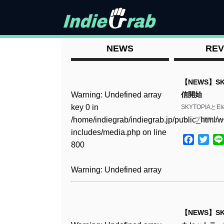
NEWS
REV
【NEWS】SK
Warning
: Undefined array
信開始
key 0 in
SKYTOPIAと
/home/indiegrab/indiegrab.jp/public_html/w
た。 プロデュー
includes/media.php
on line
Facebo
Twit
800
Warning
: Undefined array
key 0 in
/home/indiegrab/indiegrab.jp/public_html/w
includes/media.php
on line
【NEWS】S
806