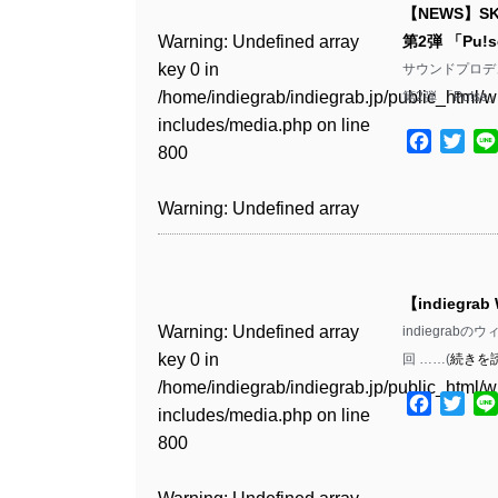
includes/media.php
on line
Warning
: Undefined array
includes/media.php
on line
Warning
: Undefined array
【NEWS】
/home/indiegrab/indiegrab.jp/public_html/w
/home/indiegrab/indiegrab.jp/public_html/w
806
key 0 in
806
key 0 in
Warning
: Undefined array
第2弾 「Pu!
includes/media.php
on line
Warning
: Undefined array
includes/media.php
on line
Warning
: Undefined array
/home/indiegrab/indiegrab.jp/public_html/w
/home/indiegrab/indiegrab.jp/public_html/w
key 0 in
サウンドプロデ
808
key 0 in
808
key 0 in
Warning
: Undefined array
includes/media.php
on line
Warning
: Undefined array
includes/media.php
on line
/home/indiegrab/indiegrab.jp/public_html/w
第2弾 「Pu!
/home/indiegrab/indiegrab.jp/public_html/w
/home/indiegrab/indiegrab.jp/public_html/w
key 1 in
811
key 1 in
811
includes/media.php
on line
Warning
: Undefined array
includes/media.php
on line
Warning
: Undefined array
includes/media.php
on line
/home/indiegrab/indiegrab.jp/public_html/w
Facebo
Twit
/home/indiegrab/indiegrab.jp/public_html/w
800
key 1 in
800
key 1 in
75
includes/media.php
on line
Warning
: Undefined array
includes/media.php
on line
Warning
: Undefined array
/home/indiegrab/indiegrab.jp/public_html/w
/home/indiegrab/indiegrab.jp/public_html/w
806
key 1 in
806
key 1 in
Warning
: Undefined array
includes/media.php
on line
Warning
: Undefined array
includes/media.php
on line
Warning
: Undefined array
/home/indiegrab/indiegrab.jp/public_html/w
/home/indiegrab/indiegrab.jp/public_html/w
key 0 in
808
key 0 in
808
key 1 in
Warning
: Undefined array
includes/media.php
on line
Warning
: Undefined array
includes/media.php
on line
/home/indiegrab/indiegrab.jp/public_html/w
/home/indiegrab/indiegrab.jp/public_html/w
/home/indiegrab/indiegrab.jp/public_html/w
key 0 in
811
key 0 in
811
includes/media.php
on line
Warning
: Undefined array
includes/media.php
on line
Warning
: Undefined array
【indiegrab
includes/media.php
on line
/home/indiegrab/indiegrab.jp/public_html/w
/home/indiegrab/indiegrab.jp/public_html/w
806
key 0 in
806
key 0 in
Warning
: Undefined array
76
indiegrabの
includes/media.php
on line
Warning
: Undefined array
includes/media.php
on line
Warning
: Undefined array
/home/indiegrab/indiegrab.jp/public_html/w
/home/indiegrab/indiegrab.jp/public_html/w
key 0 in
回 ……(
続きを
808
key 0 in
808
key 0 in
Warning
: Undefined array
includes/media.php
on line
Warning
: Undefined array
includes/media.php
on line
/home/indiegrab/indiegrab.jp/public_html/w
/home/indiegrab/indiegrab.jp/public_html/w
/home/indiegrab/indiegrab.jp/public_html/w
key 1 in
Facebo
Twit
811
key 1 in
811
includes/media.php
on line
Warning
: Undefined array
includes/media.php
on line
Warning
: Undefined array
includes/media.php
on line
/home/indiegrab/indiegrab.jp/public_html/w
/home/indiegrab/indiegrab.jp/public_html/w
800
key 1 in
800
key 1 in
75
includes/media.php
on line
Warning
: Undefined array
includes/media.php
on line
Warning
: Undefined array
/home/indiegrab/indiegrab.jp/public_html/w
/home/indiegrab/indiegrab.jp/public_html/w
806
key 1 in
806
key 1 in