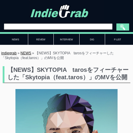
NEWS
REVIEW
INTERVIEW
DIG
P-LIST
indiegrab
»
NEWS
»
【NEWS】SKYTOPIA tarosをフィーチャーした
「Skytopia（feat.taros）」のMVを公開
【NEWS】SKYTOPIA tarosをフィーチャー
した「Skytopia（feat.taros）」のMVを公開