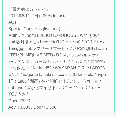
『暴力的にカワイイ』
2019年8/11（日）渋谷clubasia
ACT：
Special Guest：kz(livetune)
Main：Yunomi B2B KOTONOHOUSE with きあと
feat.砂月凜々香 / beignet(YUC’e + Nor) / TORIENA /
Tomggg feat.ラブリーサマーちゃん / PSYQUI / Batsu
/ TEMPLIME(LIVE SET) / DJ メンタルヘルスケア
2F：アンテナガール / ハレトキドキ / ぷにぷに電機 /
中村さんそ / Android52 / WAKARAN GIRL / LADY’S
ONLY / nagome tamaki / pìccolo B2B kimo ota / hype
1F：taros / 間富 / 神と和解せよ / いしころガール /
gaburyu / 膣からマイリトルポニー / You-D / naePi-
YO / うさえ
Open 23:00
Adv. ¥3,000 / Door ¥3,500