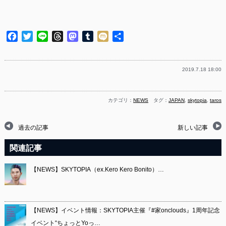
Facebook
Twitter
Line
Threads
Mastodon
Tumblr
Mixi
共
有
2019.7.18 18:00
カテゴリ：
NEWS
タグ：
JAPAN
,
skytopia
,
taros
過去の記事
新しい記事
関連記事
【NEWS】SKYTOPIA（ex.Kero Kero Bonito）…
【NEWS】イベント情報：SKYTOPIA主催『#家onclouds』1周年記念
イベント“ちょっとYoっ…