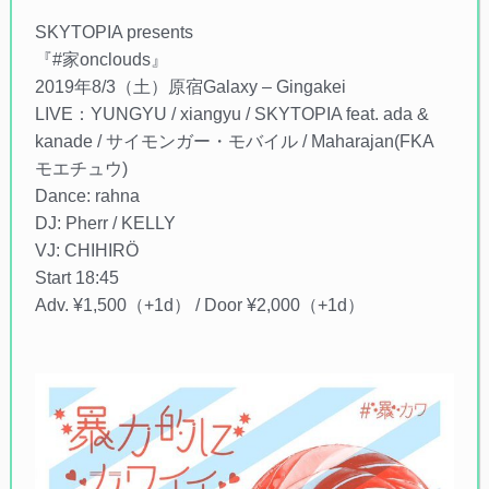
SKYTOPIA presents
『#家onclouds』
2019年8/3（土）原宿Galaxy – Gingakei
LIVE：YUNGYU / xiangyu / SKYTOPIA feat. ada &
kanade / サイモンガー・モバイル / Maharajan(FKA
モエチュウ)
Dance: rahna
DJ: Pherr / KELLY
VJ: CHIHIRÖ
Start 18:45
Adv. ¥1,500（+1d） / Door ¥2,000（+1d）