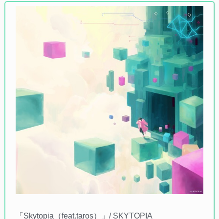
「Skytopia（feat.taros）」/ SKYTOPIA