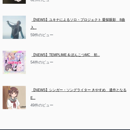
【NEWS】ユキナによるソロ・プロジェクト 愛探眼影　8曲
入...
59件のビュー
【NEWS】TEMPLIME & ぽんこつMC　初...
54件のビュー
【NEWS】シンガー・ソングライター きやすめ　遺作となる
E...
49件のビュー