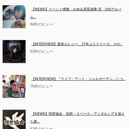
【NEWS】イベント情報：お休み系音楽隊 沼　2ndアルバ
ム...
84件のビュー
【INTERVIEW】黒色エレジー、27年ぶりリリース。その...
83件のビュー
【INTERVIEW】『ライブ・アット・シェルガーデン』につ...
75件のビュー
【NEWS】現世協会　佐田・スペース・アンダルシアを加え
た新...
62件のビュー