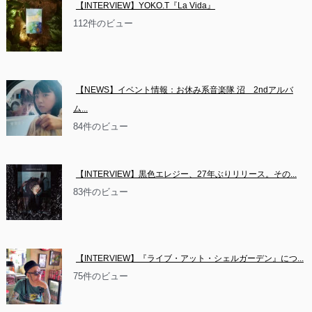
【INTERVIEW】YOKO.T『La Vida』
112件のビュー
【NEWS】イベント情報：お休み系音楽隊 沼　2ndアルバ
ム...
84件のビュー
【INTERVIEW】黒色エレジー、27年ぶりリリース。その...
83件のビュー
【INTERVIEW】『ライブ・アット・シェルガーデン』につ...
75件のビュー