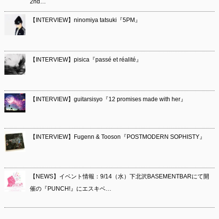
2nd…
【INTERVIEW】ninomiya tatsuki『5PM』
【INTERVIEW】pisica『passé et réalité』
【INTERVIEW】guitarsisyo『12 promises made with her』
【INTERVIEW】Fugenn & Tooson『POSTMODERN SOPHISTY』
【NEWS】イベント情報：9/14（水）下北沢BASEMENTBARにて開
催の『PUNCH!』にエスキベ…