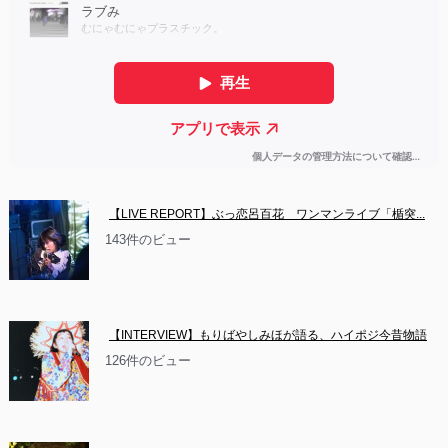
【LIVE REPORT】ぶっ恋呂百花　ワンマンライブ「楯突...
143件のビュー
【INTERVIEW】もりばやしみほが語る、ハイポジ今昔物語
126件のビュー