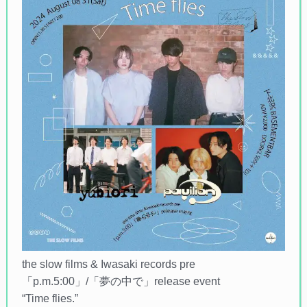
the slow films & Iwasaki records pre
「p.m.5:00」/「夢の中で」release event
“Time flies.”