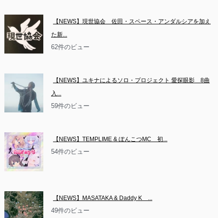
【NEWS】現世協会　佐田・スペース・アンダルシアを加え
た新...
62件のビュー
【NEWS】ユキナによるソロ・プロジェクト 愛探眼影　8曲
入...
59件のビュー
【NEWS】TEMPLIME & ぽんこつMC　初...
54件のビュー
【NEWS】MASATAKA & Daddy K　...
49件のビュー