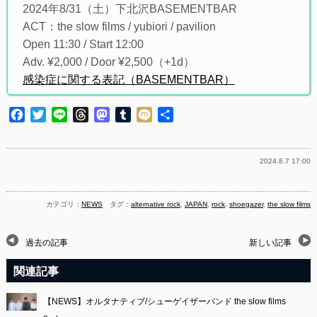
2024年8/31（土）下北沢BASEMENTBAR
ACT：the slow films / yubiori / pavilion
Open 11:30 / Start 12:00
Adv. ¥2,000 / Door ¥2,500（+1d）
感染症に関する表記（BASEMENTBAR）
Facebook
Twitter
Line
Threads
Mastodon
Tumblr
Mixi
共
有
2024.8.7 17:00
カテゴリ：
NEWS
タグ：
alternative rock
,
JAPAN
,
rock
,
shoegazer
,
the slow films
過去の記事
新しい記事
関連記事
【NEWS】オルタナティブ/シューゲイザーバンド the slow films