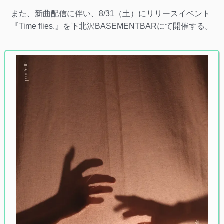
また、新曲配信に伴い、8/31（土）にリリースイベント
『Time flies.』を下北沢BASEMENTBARにて開催する。