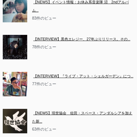
【NEWS】イベント情報：お休み系音楽隊 沼　2ndアルバ
ム...
83件のビュー
【INTERVIEW】黒色エレジー、27年ぶりリリース。その...
78件のビュー
【INTERVIEW】『ライブ・アット・シェルガーデン』につ...
77件のビュー
【NEWS】現世協会　佐田・スペース・アンダルシアを加え
た新...
63件のビュー