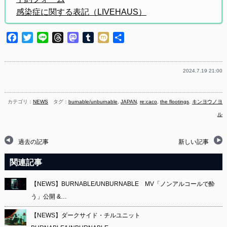
感染症に関する表記（LIVEHAUS）
Facebook
Twitter
Line
Threads
Mastodon
Tumblr
Mixi
共
有
2024.7.19 21:00
カテゴリ：
NEWS
タグ：
burnable/unburnable
,
JAPAN
,
re:caco
,
the flootings
,
キンヨウノヨ
ル
過去の記事
新しい記事
関連記事
【NEWS】BURNABLE/UNBURNABLE MV「ノンアルコールで酔
う」公開 &…
【NEWS】ダークサイド・チルユニット