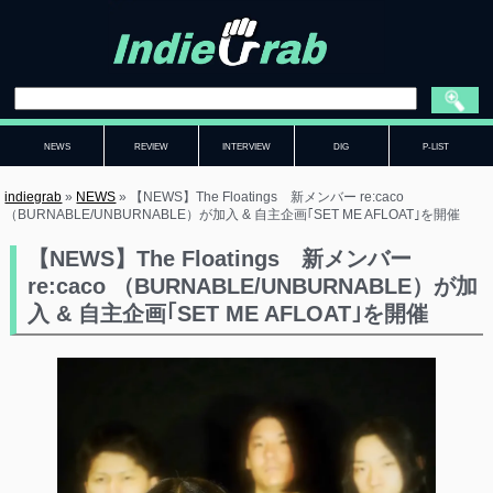
NEWS
REVIEW
INTERVIEW
DIG
P-LIST
indiegrab
»
NEWS
»
【NEWS】The Floatings 新メンバー re:caco
（BURNABLE/UNBURNABLE）が加入 & 自主企画｢SET ME AFLOAT｣を開催
【NEWS】The Floatings 新メンバー
re:caco （BURNABLE/UNBURNABLE）が加
入 & 自主企画｢SET ME AFLOAT｣を開催