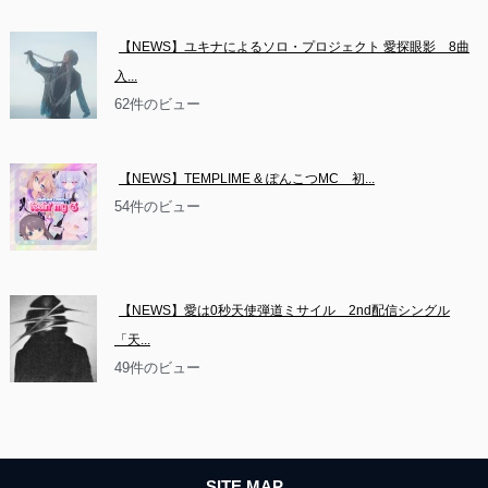
【NEWS】ユキナによるソロ・プロジェクト 愛探眼影　8曲
入...
62件のビュー
【NEWS】TEMPLIME & ぽんこつMC　初...
54件のビュー
【NEWS】愛は0秒天使弾道ミサイル　2nd配信シングル
「天...
49件のビュー
SITE MAP