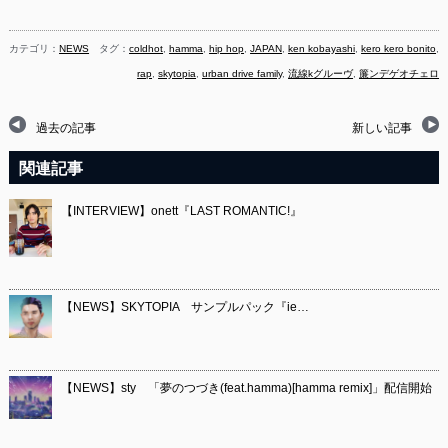
カテゴリ：
NEWS
タグ：
coldhot
,
hamma
,
hip hop
,
JAPAN
,
ken kobayashi
,
kero kero bonito
,
rap
,
skytopia
,
urban drive family
,
流線kグルーヴ
,
簾ンデゲオチェロ
過去の記事
新しい記事
関連記事
【INTERVIEW】onett『LAST ROMANTIC!』
【NEWS】SKYTOPIA サンプルパック『ie…
【NEWS】sty 「夢のつづき(feat.hamma)[hamma remix]」配信開始