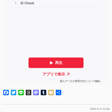
Facebook
Twitter
Line
Threads
Mastodon
Tumblr
Mixi
共
有
2022.8.17 12:00