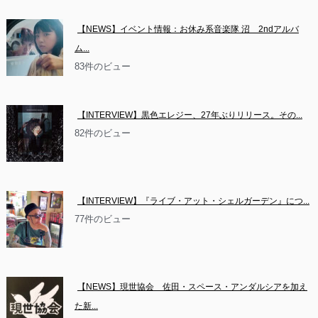
【NEWS】イベント情報：お休み系音楽隊 沼　2ndアルバ
ム...
83件のビュー
【INTERVIEW】黒色エレジー、27年ぶりリリース。その...
82件のビュー
【INTERVIEW】『ライブ・アット・シェルガーデン』につ...
77件のビュー
【NEWS】現世協会　佐田・スペース・アンダルシアを加え
た新...