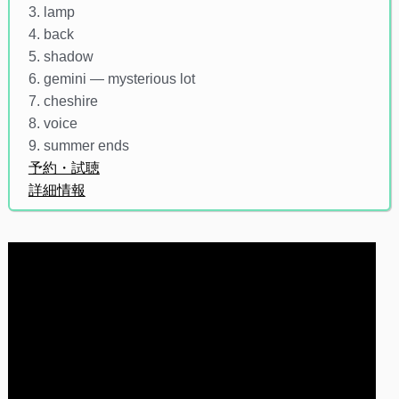
3. lamp
4. back
5. shadow
6. gemini ― mysterious lot
7. cheshire
8. voice
9. summer ends
予約・試聴
詳細情報