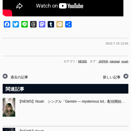
Facebook
Twitter
Line
Threads
Mastodon
Tumblr
Mixi
共
有
2022.7.15 12:00
カテゴリ：
NEWS
タグ：
JAPAN
,
minimal
,
noah
過去の記事
新しい記事
関連記事
【NEWS】Noah シングル「Gemini — mysterious lot」配信開始…