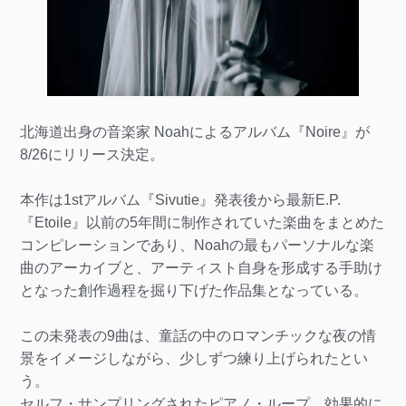
北海道出身の音楽家 Noahによるアルバム『Noire』が
8/26にリリース決定。
本作は1stアルバム『Sivutie』発表後から最新E.P.
『Etoile』以前の5年間に制作されていた楽曲をまとめた
コンピレーションであり、Noahの最もパーソナルな楽
曲のアーカイブと、アーティスト自身を形成する手助け
となった創作過程を掘り下げた作品集となっている。
この未発表の9曲は、童話の中のロマンチックな夜の情
景をイメージしながら、少しずつ練り上げられたとい
う。
セルフ・サンプリングされたピアノ・ループ、効果的に