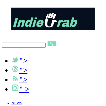
">
">
">
" >
NEWS