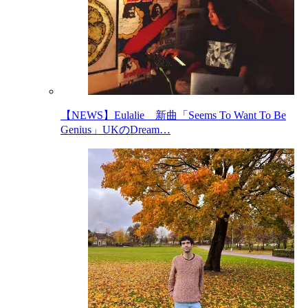
【NEWS】Eulalie 新曲「Seems To Want To Be
Genius」UKのDream…