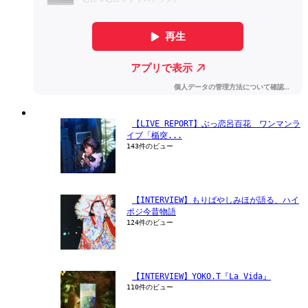
【LIVE REPORT】ぶっ恋呂百花　ワンマンラ
イブ「楯突...
143件のビュー
【INTERVIEW】もりばやしみほが語る、ハイ
ポジ今昔物語
124件のビュー
【INTERVIEW】YOKO.T『La Vida』
110件のビュー