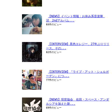
【NEWS】イベント情報：お休み系音楽隊 
沼　2ndアルバム...
83件のビュー
【INTERVIEW】黒色エレジー、27年ぶりリリ
ース。その...
82件のビュー
【INTERVIEW】『ライブ・アット・シェルガ
ーデン』につ...
77件のビュー
【NEWS】現世協会　佐田・スペース・アンダ
ルシアを加えた新...
69件のビュー