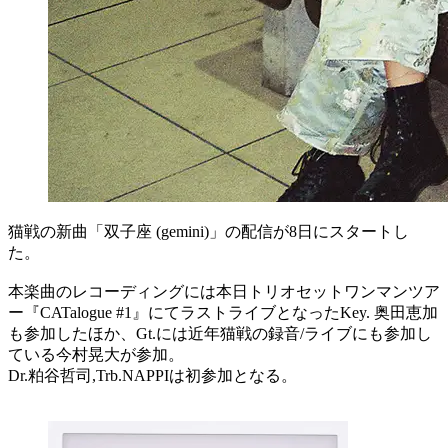
猫戦の新曲「双子座 (gemini)」の配信が8日にスタートし
た。
本楽曲のレコーディングには本日トリオセットワンマンツア
ー『CATalogue #1』にてラストライブとなったKey. 奥田恵加
も参加したほか、Gt.には近年猫戦の録音/ライブにも参加し
ている今村晃大が参加。
Dr.粕谷哲司,Trb.NAPPIは初参加となる。