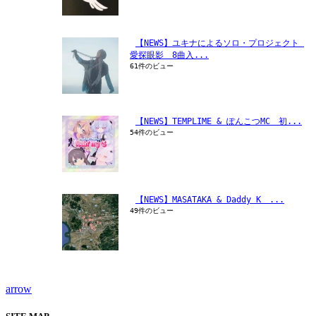
【NEWS】ユキナによるソロ・プロジェクト 
愛探眼影　8曲入...
61件のビュー
【NEWS】TEMPLIME & ぽんこつMC　初...
54件のビュー
【NEWS】MASATAKA & Daddy K　...
49件のビュー
arrow