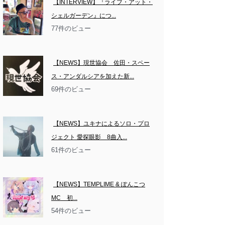
【INTERVIEW】『ライブ・アット・
シェルガーデン』につ...
77件のビュー
【NEWS】現世協会　佐田・スペー
ス・アンダルシアを加えた新...
69件のビュー
【NEWS】ユキナによるソロ・プロ
ジェクト 愛探眼影　8曲入...
61件のビュー
【NEWS】TEMPLIME & ぽんこつ
MC　初...
54件のビュー