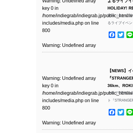
Warning
: Undefined array
よるライブイベント
key 0 in
HOLIDAY
Warning
: Undefined array
/home/indiegrab/indiegrab.jp/public_html/w
5/24（金）に
key 1 in
includes/media.php
on line
るライブイベント
/home/indiegrab/indiegrab.jp/public_html/w
800
includes/media.php
on line
Facebo
Twit
806
Warning
: Undefined array
key 0 in
Warning
: Undefined array
/home/indiegrab/indiegrab.jp/public_html/w
key 0 in
includes/media.php
on line
【NEWS】イ
/home/indiegrab/indiegrab.jp/public_html/w
806
Warning
: Undefined array
『STRANGE
includes/media.php
on line
key 0 in
36km、ROK
808
Warning
: Undefined array
/home/indiegrab/indiegrab.jp/public_html/w
今年で5周年を迎
key 1 in
includes/media.php
on line
ト『STRANGER 
Warning
: Undefined array
/home/indiegrab/indiegrab.jp/public_html/w
800
key 1 in
includes/media.php
on line
Facebo
Twit
/home/indiegrab/indiegrab.jp/public_html/w
806
Warning
: Undefined array
includes/media.php
on line
key 0 in
808