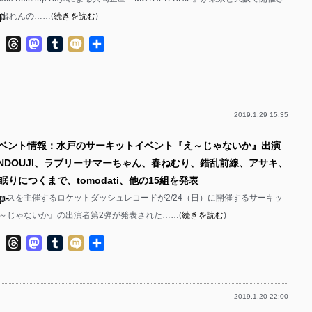
p-
p-
「出れんの……(
続きを読む
)
p-
p-
ok
ter
Line
Threads
Mastodon
Tumblr
Mixi
共
有
p-
p-
p-
2019.1.29 15:35
p-
p-
p-
イベント情報：水戸のサーキットイベント『え～じゃないか』出演
p-
ENDOUJI、ラブリーサマーちゃん、春ねむり、錯乱前線、アサキ、
p-
p-
りにつくまで、tomodati、他の15組を発表
p-
p-
ェスを主催するロケットダッシュレコードが2/24（日）に開催するサーキッ
～じゃないか』の出演者第2弾が発表された……(
続きを読む
)
p-
p-
ok
ter
Line
Threads
Mastodon
Tumblr
Mixi
共
p-
p-
有
p-
p-
2019.1.20 22:00
p-
p-