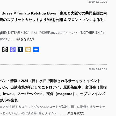
2019.3.8 19:22
p-
 Buses × Tomato Ketchup Boys 東京と大阪での共同企画に向
p-
典のスプリットカセットよりMVを公開 & フロントマンによる対
p-
p-
BASEMENTBARと3/14（木）心斎橋Pangeaにてイベント『MOTHER SHIP』
usesと……(
続きを読む
)
p-
ok
ter
Line
Threads
Mastodon
Tumblr
Mixi
共
p-
有
p-
2019.2.26 6:31
p-
イベント情報：2/24（日）水戸で開催されるサーキットイベント
p-
いか』出演者第3弾としてニトロデイ、原田茶飯事、宮田岳（黒猫
p-
、inweu、スーパーバック、実保（magenta）、セブンマイルズ
p-
ーブルを発表
p-
ェスを主催するロケットダッシュレコードが2/24（日）に開催するサーキッ
p-
～じゃないか』の出演者第3弾とタイムテー……(
続きを読む
)