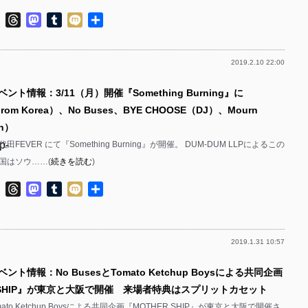
p-
ok
ter
Line
Threads
Mastodon
Tumblr
Mixi
共
有
p-
p-
2019.2.10 22:00
p-
p-
ント情報：3/11（月）開催『Something Burning』に
rom Korea）、No Buses、BYE CHOOSE（DJ）、Mourn
p-
in）
p-
p-
田FEVER にて『Something Burning』が開催。 DUM-DUM LLPによるこの
国はソウ……(
続きを読む
)
p-
p-
ok
ter
Line
Threads
Mastodon
Tumblr
Mixi
共
p-
有
p-
2019.1.31 10:57
p-
p-
p-
p-
ント情報：No BusesとTomato Ketchup Boysによる共同企画
R SHIP』が東京と大阪で開催 来場者特典はスプリットカセット
p-
omato Ketchup Boysによる共同企画『MOTHER SHIP』が東京と大阪で開催さ