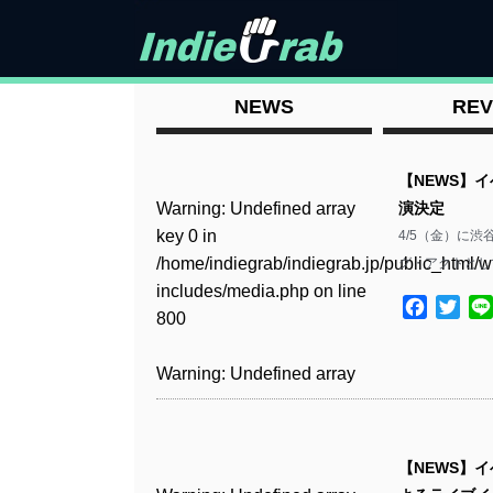
NEWS
REV
【NEWS】イ
Warning
: Undefined array
演決定
key 0 in
4/5（金）に渋谷
/home/indiegrab/indiegrab.jp/public_html/w
グ・アクトとし
includes/media.php
on line
Facebo
Twit
800
Warning
: Undefined array
key 0 in
/home/indiegrab/indiegrab.jp/public_html/w
includes/media.php
on line
【NEWS】イ
806