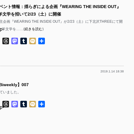
p-
ベント情報：揺らぎによる企画『WEARING THE INSIDE OUT』
p-
s、羊文学を招いて2/23（土）に開催
p-
p-
画『WEARING THE INSIDE OUT』が2/23（土）に下北沢THREEにて開
p-
p-
es、羊文学を……(
続きを読む
)
p-
p-
p-
ok
ter
Line
Threads
Mastodon
Tumblr
Mixi
共
有
p-
p-
p-
p-
2019.1.14 18:38
p-
p-
p-
p-
 Biweekly】007
p-
ていました。
p-
p-
ok
ter
Line
Threads
Mastodon
Tumblr
Mixi
共
p-
p-
p-
有
p-
p-
p-
p-
p-