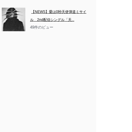
【NEWS】愛は0秒天使弾道ミサイ
ル　2nd配信シングル「天...
49件のビュー