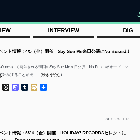
"
IEW
INTERVIEW
DIG
ベント情報：4/5（金）開催 Say Sue Me来日公演にNo Buses出
O-nestにて開催される韓国のSay Sue Me来日公演にNo Busesがオープニン
p-
て出演することが発……(
続きを読む
)
ok
ter
Line
Threads
Mastodon
Tumblr
Mixi
共
有
2019.3.30 11:12
p-
ベント情報：5/24（金）開催 HOLIDAY! RECORDSセレクトに