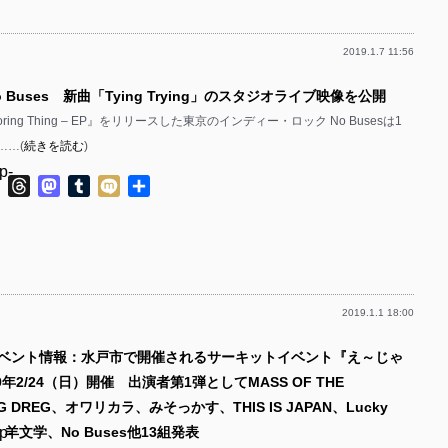
p-
p-
2019.1.7 11:56
p-
p-
p-
p-
 Buses 新曲「Tying Trying」のスタジオライブ映像を公開
p-
p-
ring Thing – EP』をリリースした東京のインディー・ロック No Busesは1
p-
p-
……(
続きを読む
)
p-
p-
p-
ok
ter
Line
Threads
Mastodon
Tumblr
Mixi
共
有
p-
p-
p-
p-
p-
p-
p-
p-
2019.1.1 18:00
p-
p-
p-
イベント情報：水戸市で開催されるサーキットイベント『え～じゃ
p-
p-
p-
9年2/24（日）開催 出演者第1弾としてMASS OF THE
p-
p-
p-
NG DREG、オワリカラ、みそっかす、THIS IS JAPAN、Lucky
p-
ro、羊文学、No Buses他13組発表
p-
p-