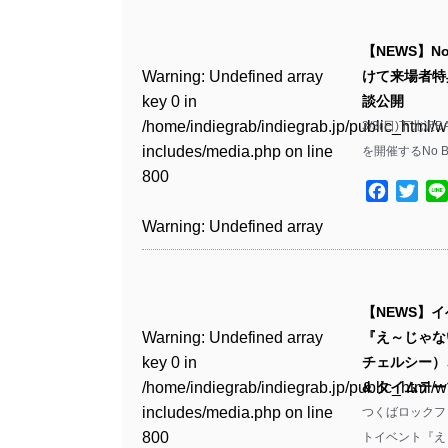
Warning
: Undefined array
/home/indiegrab/indiegrab.jp/public_html/w
key 0 in
includes/media.php
on line
Warning
: Undefined array
【NEWS】No
/home/indiegrab/indiegrab.jp/public_html/w
806
key 0 in
Warning
: Undefined array
けて来場者特
includes/media.php
on line
/home/indiegrab/indiegrab.jp/public_html/w
key 0 in
談公開
808
Warning
: Undefined array
includes/media.php
on line
/home/indiegrab/indiegrab.jp/public_html/w
3/3(日)下北沢
key 1 in
811
includes/media.php
on line
を開催するNo B
Warning
: Undefined array
/home/indiegrab/indiegrab.jp/public_html/w
800
key 1 in
includes/media.php
on line
Facebo
Twit
Warning
: Undefined array
/home/indiegrab/indiegrab.jp/public_html/w
806
key 1 in
Warning
: Undefined array
includes/media.php
on line
/home/indiegrab/indiegrab.jp/public_html/w
key 0 in
808
Warning
: Undefined array
includes/media.php
on line
/home/indiegrab/indiegrab.jp/public_html/w
key 0 in
811
includes/media.php
on line
Warning
: Undefined array
【NEWS】
/home/indiegrab/indiegrab.jp/public_html/w
806
key 0 in
Warning
: Undefined array
『え～じゃな
includes/media.php
on line
Warning
: Undefined array
/home/indiegrab/indiegrab.jp/public_html/w
key 0 in
チェルシー）
808
key 0 in
Warning
: Undefined array
includes/media.php
on line
/home/indiegrab/indiegrab.jp/public_html/w
& タイムテ
/home/indiegrab/indiegrab.jp/public_html/w
key 1 in
811
includes/media.php
on line
つくばロックフ
Warning
: Undefined array
includes/media.php
on line
/home/indiegrab/indiegrab.jp/public_html/w
800
トイベント『え
key 1 in
800