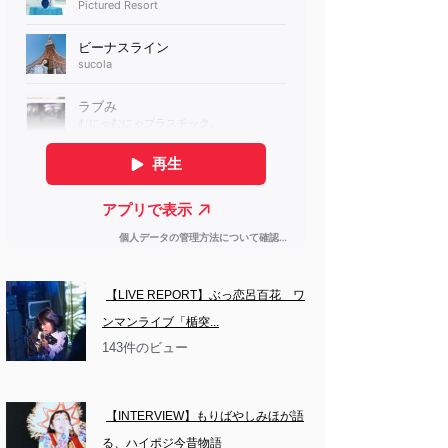
【LIVE REPORT】ぶっ恋呂百花　ワ
ンマンライブ「楯突...
143件のビュー
【INTERVIEW】もりばやしみほが語
る、ハイポジ今昔物語