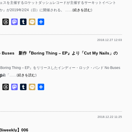
ェスを主催するロケットダッシュレコードが主催するサーキットイベント
p-
p-
p-
』が2019年2/24（日）に開催される。 ……(
続きを読む
)
p-
p-
p-
ok
ter
Line
Threads
Mastodon
Tumblr
Mixi
共
有
p-
p-
p-
p-
p-
2018.12.27 12:03
p-
p-
p-
p-
Buses 新作『Boring Thing – EP』より「Cut My Nails」の
p-
p-
p-
『Boring Thing – EP』をリリースしたインディー・ロック・バンド No Buses
p-
p-
p-
p-
収録曲「……(
続きを読む
)
p-
p-
p-
ok
ter
Line
Threads
Mastodon
Tumblr
Mixi
共
有
p-
p-
p-
p-
p-
p-
2018.12.22 11:25
p-
p-
p-
p-
p-
p-
 Biweekly】006