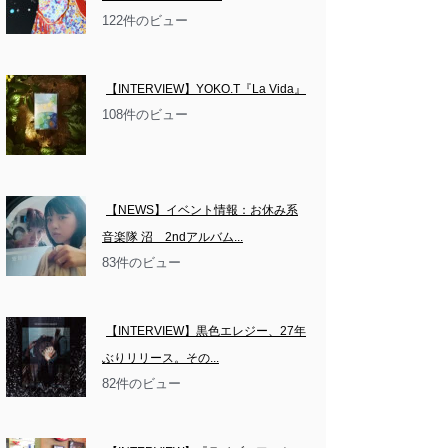
122件のビュー
【INTERVIEW】YOKO.T『La Vida』
108件のビュー
【NEWS】イベント情報：お休み系
音楽隊 沼　2ndアルバム...
83件のビュー
【INTERVIEW】黒色エレジー、27年
ぶりリリース。その...
82件のビュー