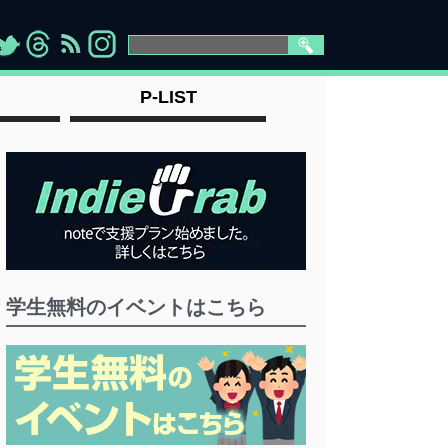
>
">
">
" >
P-LIST
学生無料のイベントはこちら