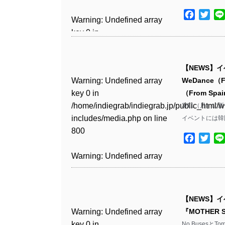
includes/media.php
on line
Warning
: Undefined array
/home/indiegrab/indiegrab.jp/public_html/w
806
Facebo
Twit
key 1 in
Warning
: Undefined array
includes/media.php
on line
Warning
: Undefined array
/home/indiegrab/indiegrab.jp/public_html/w
key 0 in
808
key 0 in
Warning
: Undefined array
includes/media.php
on line
/home/indiegrab/indiegrab.jp/public_html/w
/home/indiegrab/indiegrab.jp/public_html/w
key 0 in
811
includes/media.php
on line
Warning
: Undefined array
includes/media.php
on line
/home/indiegrab/indiegrab.jp/public_html/w
【NEWS】イベ
806
key 0 in
806
includes/media.php
on line
Warning
: Undefined array
Warning
: Undefined array
WeDance（F
/home/indiegrab/indiegrab.jp/public_html/w
808
key 0 in
key 0 in
（From Spa
Warning
: Undefined array
includes/media.php
on line
Warning
: Undefined array
/home/indiegrab/indiegrab.jp/public_html/w
/home/indiegrab/indiegrab.jp/public_html/w
3/11（月）に新代
key 1 in
811
key 1 in
Warning
: Undefined array
includes/media.php
on line
includes/media.php
on line
イベントには韓
/home/indiegrab/indiegrab.jp/public_html/w
/home/indiegrab/indiegrab.jp/public_html/w
key 1 in
800
800
includes/media.php
on line
Warning
: Undefined array
includes/media.php
on line
Facebo
Twit
/home/indiegrab/indiegrab.jp/public_html/w
806
key 1 in
806
includes/media.php
on line
Warning
: Undefined array
Warning
: Undefined array
/home/indiegrab/indiegrab.jp/public_html/w
808
key 0 in
key 0 in
Warning
: Undefined array
includes/media.php
on line
Warning
: Undefined array
/home/indiegrab/indiegrab.jp/public_html/w
/home/indiegrab/indiegrab.jp/public_html/w
key 0 in
811
key 0 in
Warning
: Undefined array
includes/media.php
on line
includes/media.php
on line
/home/indiegrab/indiegrab.jp/public_html/w
/home/indiegrab/indiegrab.jp/public_html/w
【NEWS】イベ
key 0 in
806
806
includes/media.php
on line
Warning
: Undefined array
includes/media.php
on line
Warning
: Undefined array
『MOTHE
/home/indiegrab/indiegrab.jp/public_html/w
808
key 0 in
808
key 0 in
No BusesとT