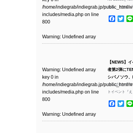
includes/media.php
on line
Warning
: Undefined array
Warning
: Undefined array
/home/indiegrab/indiegrab.jp/public_html/w
/home/indiegrab/indiegrab.jp/public_html/w
れる。 ともに
811
key 1 in
key 1 in
Warning
: Undefined array
includes/media.php
on line
Warning
: Undefined array
includes/media.php
on line
/home/indiegrab/indiegrab.jp/public_html/w
/home/indiegrab/indiegrab.jp/public_html/w
Facebo
Twit
key 1 in
800
key 1 in
800
Warning
: Undefined array
includes/media.php
on line
includes/media.php
on line
/home/indiegrab/indiegrab.jp/public_html/w
/home/indiegrab/indiegrab.jp/public_html/w
key 1 in
806
806
includes/media.php
on line
Warning
: Undefined array
includes/media.php
on line
Warning
: Undefined array
/home/indiegrab/indiegrab.jp/public_html/w
808
key 0 in
808
key 0 in
includes/media.php
on line
Warning
: Undefined array
Warning
: Undefined array
/home/indiegrab/indiegrab.jp/public_html/w
/home/indiegrab/indiegrab.jp/public_html/w
811
key 0 in
key 0 in
Warning
: Undefined array
includes/media.php
on line
Warning
: Undefined array
includes/media.php
on line
/home/indiegrab/indiegrab.jp/public_html/w
【NEWS】
/home/indiegrab/indiegrab.jp/public_html/w
key 0 in
806
key 0 in
806
Warning
: Undefined array
includes/media.php
on line
Warning
: Undefined array
者第2弾にT
includes/media.php
on line
/home/indiegrab/indiegrab.jp/public_html/w
/home/indiegrab/indiegrab.jp/public_html/w
key 0 in
808
key 0 in
シバノソウ、眠
808
includes/media.php
on line
Warning
: Undefined array
includes/media.php
on line
Warning
: Undefined array
/home/indiegrab/indiegrab.jp/public_html/w
/home/indiegrab/indiegrab.jp/public_html/w
つくばロックフ
811
key 1 in
811
key 1 in
includes/media.php
on line
Warning
: Undefined array
includes/media.php
on line
トイベント『え
Warning
: Undefined array
/home/indiegrab/indiegrab.jp/public_html/w
/home/indiegrab/indiegrab.jp/public_html/w
800
key 1 in
800
key 1 in
Warning
: Undefined array
includes/media.php
on line
Warning
: Undefined array
includes/media.php
on line
Facebo
Twit
/home/indiegrab/indiegrab.jp/public_html/w
/home/indiegrab/indiegrab.jp/public_html/w
key 1 in
806
key 1 in
806
Warning
: Undefined array
includes/media.php
on line
Warning
: Undefined array
includes/media.php
on line
/home/indiegrab/indiegrab.jp/public_html/w
/home/indiegrab/indiegrab.jp/public_html/w
key 0 in
808
key 0 in
808
includes/media.php
on line
Warning
: Undefined array
includes/media.php
on line
Warning
: Undefined array
/home/indiegrab/indiegrab.jp/public_html/w
/home/indiegrab/indiegrab.jp/public_html/w
811
key 0 in
811