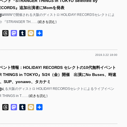
『STRANGER THINGS in TOKYO Selected by
! RECORDS』追加出演者にMomを発表
p-
渋谷WWWで開催される大阪のディストロ HOLIDAY! RECORDSセレクトによ
『STRANGER TH……(
続きを読む
)
p-
ok
ter
Line
Threads
Mastodon
Tumblr
Mixi
共
有
2019.3.22 18:00
p-
ベント情報：HOLIDAY! RECORDS セレクトの10代無料イベント
p-
R THINGS in TOKYO』5/24（金）開催 出演にNo Buses、時速
I、SUP、yonawo、タカナミ
p-
える大阪のディストロ HOLIDAY! RECORDSセレクトによるライブイベン
THINGS in T……(
続きを読む
)
p-
ok
ter
Line
Threads
Mastodon
Tumblr
Mixi
共
p-
有