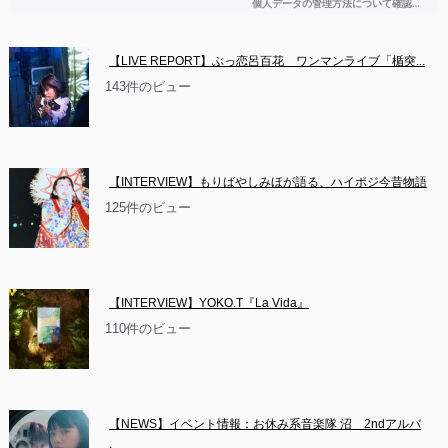
【LIVE REPORT】ぶっ恋呂百花　ワンマンライブ「楯突...
143件のビュー
【INTERVIEW】もりばやしみほが語る、ハイポジ今昔物語
125件のビュー
【INTERVIEW】YOKO.T『La Vida』
110件のビュー
【NEWS】イベント情報：お休み系音楽隊 沼　2ndアルバ