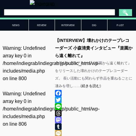
NEWS
REVIEW
INTERVIEW
DIG
P-LIST
【INTERVIEW】壊れかけのテープレコ
Warning
: Undefined
ーダーズ 小森清貴インタビュー『楽園か
array key 0 in
ら遠く離れて』
/home/indiegrab/indiegrab.jp/public_html/wp-
今年4月に7thアルバム『楽園から遠く離れて』
includes/media.php
をリリースした壊れかけのテープレコーダー
on line
800
ズ。 長い活動にも関わらず作品を重ねるごとに
凄みを増し……(
続きを読む
)
Warning
: Undefined
Facebook
array key 0 in
Twitter
/home/indiegrab/indiegrab.jp/public_html/wp-
Line
includes/media.php
Threads
on line
806
Mastodon
Tumblr