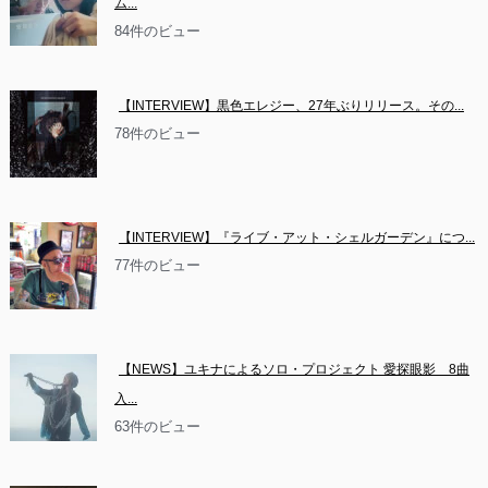
ム...
84件のビュー
【INTERVIEW】黒色エレジー、27年ぶりリリース。その...
78件のビュー
【INTERVIEW】『ライブ・アット・シェルガーデン』につ...
77件のビュー
【NEWS】ユキナによるソロ・プロジェクト 愛探眼影　8曲
入...
63件のビュー