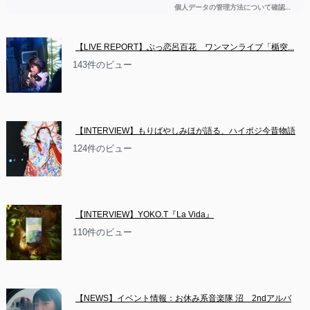
【LIVE REPORT】ぶっ恋呂百花　ワンマンライブ「楯突...
143件のビュー
【INTERVIEW】もりばやしみほが語る、ハイポジ今昔物語
124件のビュー
【INTERVIEW】YOKO.T『La Vida』
110件のビュー
【NEWS】イベント情報：お休み系音楽隊 沼　2ndアルバ