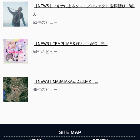
【NEWS】ユキナによるソロ・プロジェクト 愛探眼影　8曲
入...
61件のビュー
【NEWS】TEMPLIME & ぽんこつMC　初...
54件のビュー
【NEWS】MASATAKA & Daddy K　...
49件のビュー
SITE MAP