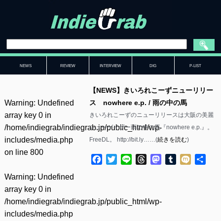
NEWS
REVIEW
INTERVIEW
DIG
P-LIST
【NEWS】きいろれこーずニューリリー
Warning
: Undefined
ス nowhere e.p. / 雨の中の馬
array key 0 in
きいろれこーずのニューリリースは大阪の美麗
/home/indiegrab/indiegrab.jp/public_html/wp-
シューゲイザー雨の中の馬『nowhere e.p.』。
includes/media.php
FreeDL。 http://bit.ly……(
続きを読む
)
on line
800
Facebook
Twitter
Line
Threads
Mastodon
Tumblr
Mixi
共
有
Warning
: Undefined
array key 0 in
/home/indiegrab/indiegrab.jp/public_html/wp-
includes/media.php