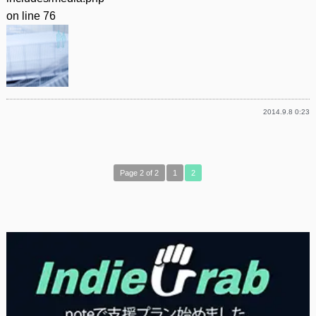
on line
76
2014.9.8 0:23
Page 2 of 2
1
2