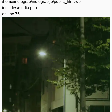
/home/indiegrab/indiegrab.jp/public_html/wp-
includes/media.php
on line
76