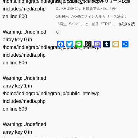
/home/indiegrab/indiegrab.jp/public_html/wp-
が2LPとCDでフィジカルリリース決定
includes/media.php
DJ KRUSHによる最新アルバム『再生 -
on line
800
Saisei-』が5/8にフィジカルリリース決定。
『再生 -Saisei-』は、前作『TRIC……(
続きを読
Warning
: Undefined
む
)
array key 0 in
Facebook
Twitter
Line
Threads
Mastodon
Tumblr
Mixi
共
/home/indiegrab/indiegrab.jp/public_html/wp-
有
includes/media.php
on line
806
Warning
: Undefined
array key 1 in
/home/indiegrab/indiegrab.jp/public_html/wp-
includes/media.php
on line
806
Warning
: Undefined
array key 0 in