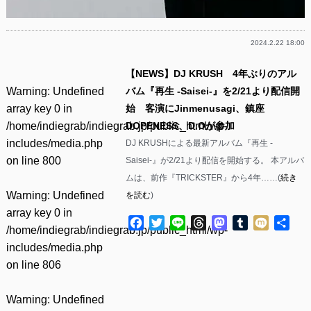
2024.2.22 18:00
【NEWS】DJ KRUSH 4年ぶりのアル
Warning
: Undefined
バム『再生 -Saisei-』を2/21より配信開
array key 0 in
始 客演にJinmenusagi、鎮座
/home/indiegrab/indiegrab.jp/public_html/wp-
DOPENESS、D.Oが参加
includes/media.php
DJ KRUSHによる最新アルバム『再生 -
on line
800
Saisei-』が2/21より配信を開始する。 本アルバ
ムは、前作『TRICKSTER』から4年……(
続き
Warning
: Undefined
を読む
)
array key 0 in
Facebook
Twitter
Line
Threads
Mastodon
Tumblr
Mixi
共
/home/indiegrab/indiegrab.jp/public_html/wp-
有
includes/media.php
on line
806
Warning
: Undefined