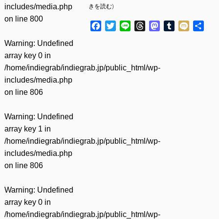
includes/media.php
きを読む
)
on line
800
Facebook
Twitter
Line
Threads
Mastodon
Tumblr
Mixi
共
有
Warning
: Undefined
array key 0 in
/home/indiegrab/indiegrab.jp/public_html/wp-
includes/media.php
on line
806
Warning
: Undefined
array key 1 in
/home/indiegrab/indiegrab.jp/public_html/wp-
includes/media.php
on line
806
Warning
: Undefined
array key 0 in
/home/indiegrab/indiegrab.jp/public_html/wp-