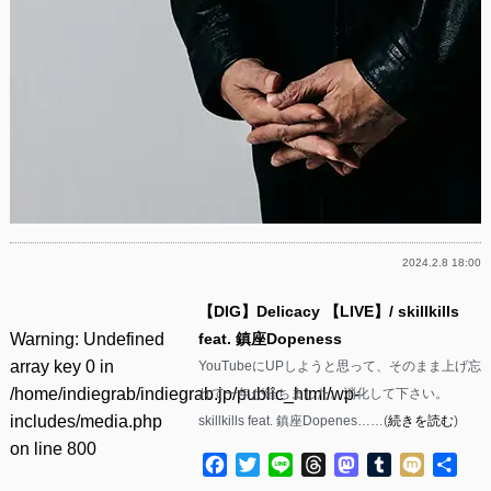
2024.2.8 18:00
【DIG】Delicacy 【LIVE】/ skillkills
Warning
: Undefined
feat. 鎮座Dopeness
array key 0 in
YouTubeにUPしようと思って、そのまま上げ忘
/home/indiegrab/indiegrab.jp/public_html/wp-
れて一年が経ちました。消化して下さい。
includes/media.php
skillkills feat. 鎮座Dopenes……(
続きを読む
)
on line
800
Facebook
Twitter
Line
Threads
Mastodon
Tumblr
Mixi
共
有