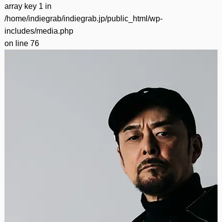
array key 1 in
/home/indiegrab/indiegrab.jp/public_html/wp-
includes/media.php
on line
76