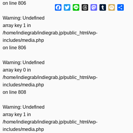
on line
806
Facebook
Twitter
Line
Threads
Mastodon
Tumblr
Mixi
共
有
Warning
: Undefined
array key 1 in
/home/indiegrab/indiegrab.jp/public_html/wp-
includes/media.php
on line
806
Warning
: Undefined
array key 0 in
/home/indiegrab/indiegrab.jp/public_html/wp-
includes/media.php
on line
808
Warning
: Undefined
array key 1 in
/home/indiegrab/indiegrab.jp/public_html/wp-
includes/media.php