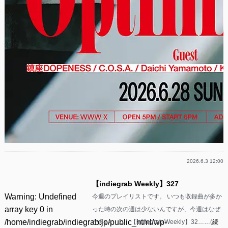
2026.6.3 12:00
【indiegrab Weekly】327
Warning
: Undefined
今週のプレイリストです。 いつも収録曲が多か
array key 0 in
った時の次の週は少ないんですが、今週はなぜ
/home/indiegrab/indiegrab.jp/public_html/wp-
か多い……。 【indiegrab Weekly】32……(
続