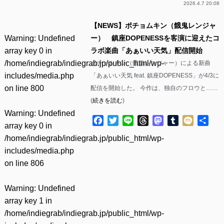
2026.4.7 20:08
【NEWS】ポチョムキン（餓鬼レンジャ
Warning
: Undefined
ー） 鎮座DOPENESSを客演に迎えたコ
array key 0 in
ラボ楽曲「あぁいい天気」配信開始
/home/indiegrab/indiegrab.jp/public_html/wp-
ポチョムキン（餓鬼レンジャー）による新曲
includes/media.php
「あぁいい天気 feat. 鎮座DOPENESS」が4/3に
on line
800
配信を開始した。 今作は、独自のフロウと……
(
続きを読む
)
Warning
: Undefined
Facebook
Twitter
Line
Threads
Mastodon
Tumblr
Mixi
共
array key 0 in
有
/home/indiegrab/indiegrab.jp/public_html/wp-
includes/media.php
on line
806
Warning
: Undefined
array key 1 in
/home/indiegrab/indiegrab.jp/public_html/wp-