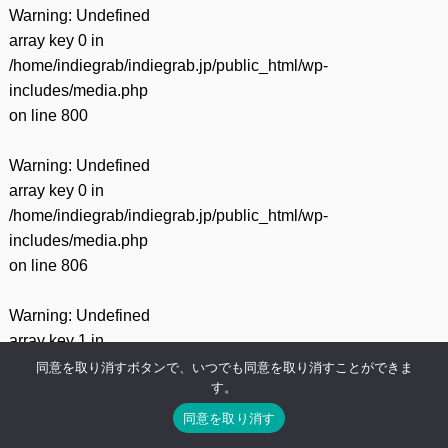
Warning
: Undefined
array key 0 in
/home/indiegrab/indiegrab.jp/public_html/wp-
includes/media.php
on line
800
Warning
: Undefined
array key 0 in
/home/indiegrab/indiegrab.jp/public_html/wp-
includes/media.php
on line
806
Warning
: Undefined
array key 1 in
/home/indiegrab/indiegrab.jp/public_html/wp-
同意を取り消すボタンで、いつでも同意を取り消すことができま
す。
includes/media.php
on line
806
同意を取り消す