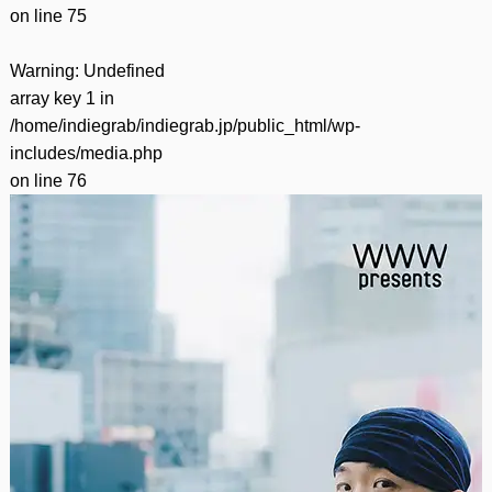
on line
75
Warning
: Undefined
array key 1 in
/home/indiegrab/indiegrab.jp/public_html/wp-
includes/media.php
on line
76