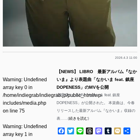
2026.4.3 11:00
【NEWS】 LIBRO 最新アルバム『なか
Warning
: Undefined
いま』より表題曲「なかいま feat. 鎮座
array key 0 in
DOPENESS」のMVを公開
/home/indiegrab/indiegrab.jp/public_html/wp-
LIBROによるMV「なかいま feat. 鎮座
includes/media.php
DOPENESS」が公開された。 本楽曲は、今春
on line
75
リリースした最新アルバム『なかいま』収録の
表……(
続きを読む
)
Warning
: Undefined
Facebook
Twitter
Line
Threads
Mastodon
Tumblr
Mixi
共
array key 1 in
有