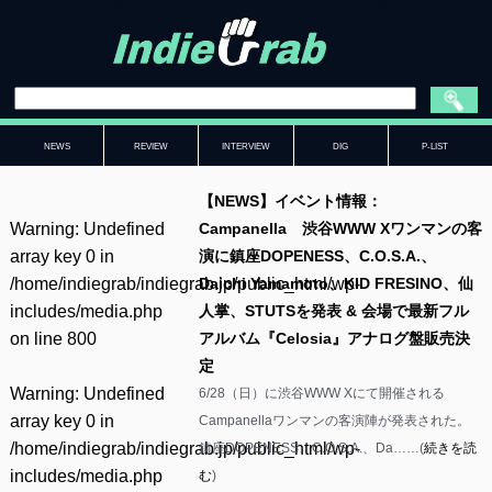
NEWS
REVIEW
INTERVIEW
DIG
P-LIST
【NEWS】イベント情報：
Warning
: Undefined
Campanella 渋谷WWW Xワンマンの客
array key 0 in
演に鎮座DOPENESS、C.O.S.A.、
/home/indiegrab/indiegrab.jp/public_html/wp-
Daichi Yamamoto、KID FRESINO、仙
includes/media.php
人掌、STUTSを発表 & 会場で最新フル
on line
800
アルバム『Celosia』アナログ盤販売決
定
Warning
: Undefined
6/28（日）に渋谷WWW Xにて開催される
array key 0 in
Campanellaワンマンの客演陣が発表された。
/home/indiegrab/indiegrab.jp/public_html/wp-
鎮座DOPENESS、C.O.S.A.、Da……(
続きを読
includes/media.php
む
)