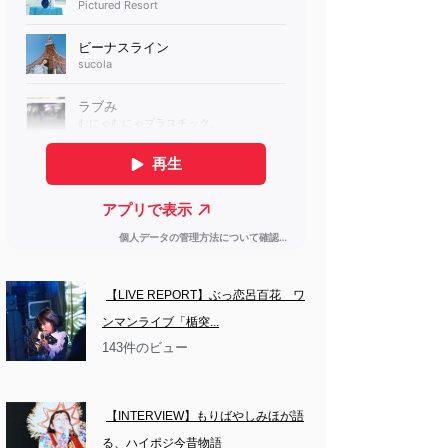
【LIVE REPORT】ぶっ恋呂百花　ワ
ンマンライブ「楯突...
143件のビュー
【INTERVIEW】もりばやしみほが語
る、ハイポジ今昔物語