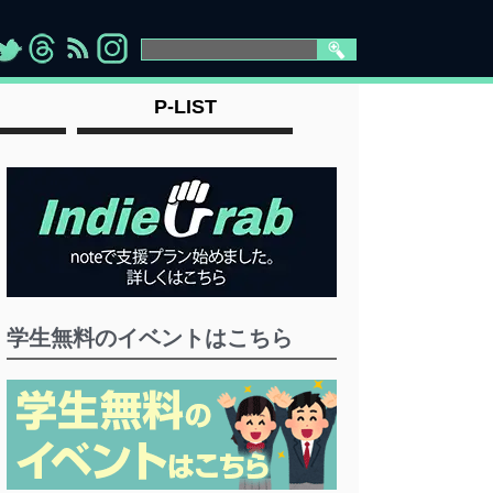
>
">
">
" >
P-LIST
学生無料のイベントはこちら