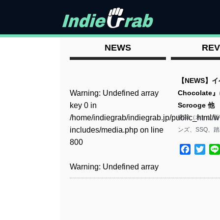
NEWS
REV
【NEWS】イ
Warning
: Undefined array
Chocola
key 0 in
Scrooge 他
/home/indiegrab/indiegrab.jp/public_html/w
6/28（水）に新
includes/media.php
on line
ンズ、SSQ、
800
Facebo
Twit
Warning
: Undefined array
key 0 in
/home/indiegrab/indiegrab.jp/public_html/w
includes/media.php
on line
806