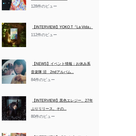
128件のビュー
【INTERVIEW】YOKO.T『La Vida』
112件のビュー
【NEWS】イベント情報：お休み系
音楽隊 沼　2ndアルバム...
84件のビュー
【INTERVIEW】黒色エレジー、27年
ぶりリリース。その...
80件のビュー