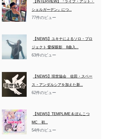
【INTERVIEW】『ライブ・アット・
シェルガーデン』につ...
77件のビュー
【NEWS】ユキナによるソロ・プロ
ジェクト 愛探眼影　8曲入...
63件のビュー
【NEWS】現世協会　佐田・スペー
ス・アンダルシアを加えた新...
62件のビュー
【NEWS】TEMPLIME & ぽんこつ
MC　初...
54件のビュー