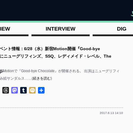
"
IEW
INTERVIEW
DIG
ベント情報：6/28（水）新宿Motion開催『Good-bye
te』にニューグリフィンズ、SSQ、レディメイド・レベル、The
p-
宿Motionで『Good-bye Chocolate』が開催される。 出演はニューグリフィ
踏み絵サンダルス……(
続きを読む
)
ok
ter
Line
Threads
Mastodon
Tumblr
Mixi
共
有
2017.6.13 14:10
p-