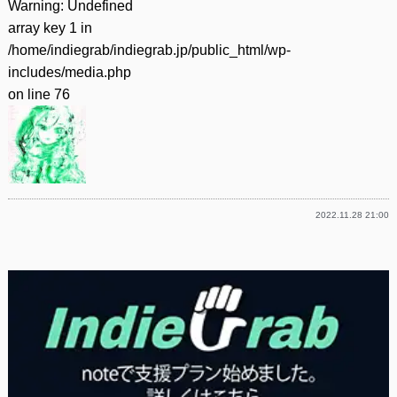
Warning
: Undefined
array key 1 in
/home/indiegrab/indiegrab.jp/public_html/wp-
includes/media.php
on line
76
2022.11.28 21:00