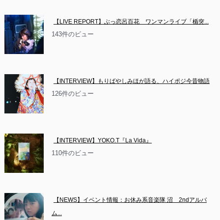
【LIVE REPORT】ぶっ恋呂百花　ワンマンライブ「楯突...
143件のビュー
【INTERVIEW】もりばやしみほが語る、ハイポジ今昔物語
126件のビュー
【INTERVIEW】YOKO.T『La Vida』
110件のビュー
【NEWS】イベント情報：お休み系音楽隊 沼　2ndアルバ
ム...