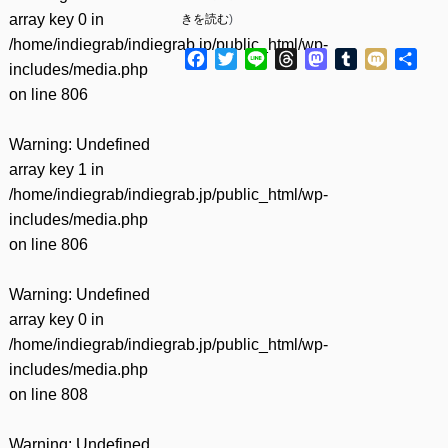
array key 0 in
きを読む
)
/home/indiegrab/indiegrab.jp/public_html/wp-
Facebook
Twitter
Line
Threads
Mastodon
Tumblr
Mixi
共
includes/media.php
有
on line
806
Warning
: Undefined
array key 1 in
/home/indiegrab/indiegrab.jp/public_html/wp-
includes/media.php
on line
806
Warning
: Undefined
array key 0 in
/home/indiegrab/indiegrab.jp/public_html/wp-
includes/media.php
on line
808
Warning
: Undefined