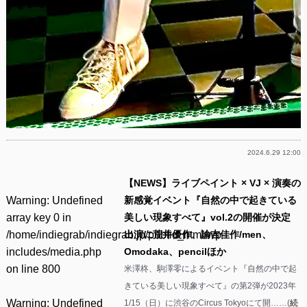
2024.6.29 12:00
【NEWS】ライブペイント × VJ × 演奏の
Warning
: Undefined
新感覚イベント『自然の中で起きている
array key 0 in
美しい現象すべて』vol.2の開催が決定
/home/indiegrab/indiegrab.jp/public_html/wp-
出演に荒井優作、諭吉佳作/men、
includes/media.php
Omodaka、pencilほか
on line
800
米澤柊、駒澤零によるイベント『自然の中で起
きている美しい現象すべて』の第2弾が2023年
Warning
: Undefined
1/15（日）に渋谷のCircus Tokyoにて開……(
続