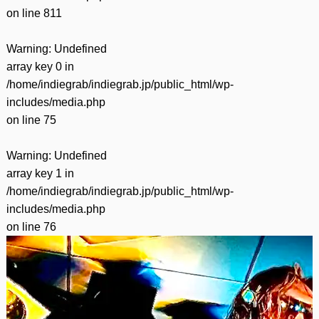
on line
811
Warning
: Undefined
array key 0 in
/home/indiegrab/indiegrab.jp/public_html/wp-
includes/media.php
on line
75
Warning
: Undefined
array key 1 in
/home/indiegrab/indiegrab.jp/public_html/wp-
includes/media.php
on line
76