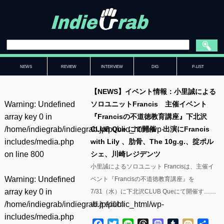
NEWS
REVIEW
INTERVIEW
DIG
P-LIST
【NEWS】イベント情報：小里誠による
Warning
: Undefined
ソロユニットFrancis 主催イベント
array key 0 in
『Francisの不道徳教育講座』下北沢
/home/indiegrab/indiegrab.jp/public_html/wp-
CLUB Que にて開催 出演にFrancis
includes/media.php
with Lily 、肋骨、The 10g.g.、掟ポル
on line
800
シェ、川崎レジデンツ
小里誠によるソロユニット Francisは、主催イ
Warning
: Undefined
ベント『Francisの不道徳教育講座』を
array key 0 in
7/31（水）に下北沢CLUB Queにて開催す……
/home/indiegrab/indiegrab.jp/public_html/wp-
(
続きを読む
)
includes/media.php
Facebook
Twitter
Line
Threads
Mastodon
Tumblr
Mixi
共