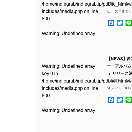
Warning
: Undefined array
includes/media.php
on line
/home/indiegrab/indiegrab.jp/public_html/w
9/25にリリ
/home/indiegrab/indiegrab.jp/public_html/w
key 1 in
811
includes/media.php
on line
た。 文筆家と
Warning
: Undefined array
includes/media.php
on line
Warning
: Undefined array
/home/indiegrab/indiegrab.jp/public_html/w
800
key 1 in
800
key 1 in
includes/media.php
on line
Facebo
Twit
Warning
: Undefined array
/home/indiegrab/indiegrab.jp/public_html/w
/home/indiegrab/indiegrab.jp/public_html/w
806
key 1 in
Warning
: Undefined array
includes/media.php
on line
Warning
: Undefined array
includes/media.php
on line
/home/indiegrab/indiegrab.jp/public_html/w
key 0 in
808
key 0 in
808
Warning
: Undefined array
includes/media.php
on line
/home/indiegrab/indiegrab.jp/public_html/w
/home/indiegrab/indiegrab.jp/public_html/w
key 0 in
811
includes/media.php
on line
Warning
: Undefined array
includes/media.php
on line
Warning
: Undefined array
【NEWS】
/home/indiegrab/indiegrab.jp/public_html/w
806
key 0 in
806
key 0 in
Warning
: Undefined array
ー・アルバム『16
includes/media.php
on line
Warning
: Undefined array
/home/indiegrab/indiegrab.jp/public_html/w
/home/indiegrab/indiegrab.jp/public_html/w
key 0 in
-』リリース
808
key 0 in
Warning
: Undefined array
includes/media.php
on line
Warning
: Undefined array
includes/media.php
on line
/home/indiegrab/indiegrab.jp/public_html/w
鈴木博文の古希を
/home/indiegrab/indiegrab.jp/public_html/w
key 1 in
811
key 1 in
811
includes/media.php
on line
SUZUKI – DON
Warning
: Undefined array
includes/media.php
on line
/home/indiegrab/indiegrab.jp/public_html/w
/home/indiegrab/indiegrab.jp/public_html/w
800
key 1 in
75
includes/media.php
on line
Facebo
Twit
Warning
: Undefined array
includes/media.php
on line
Warning
: Undefined array
/home/indiegrab/indiegrab.jp/public_html/w
806
key 1 in
806
key 1 in
Warning
: Undefined array
includes/media.php
on line
Warning
: Undefined array
/home/indiegrab/indiegrab.jp/public_html/w
/home/indiegrab/indiegrab.jp/public_html/w
key 0 in
808
key 1 in
Warning
: Undefined array
includes/media.php
on line
Warning
: Undefined array
includes/media.php
on line
/home/indiegrab/indiegrab.jp/public_html/w
/home/indiegrab/indiegrab.jp/public_html/w
key 0 in
811
key 0 in
811