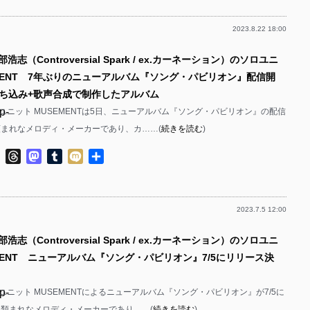
p-
p-
2023.8.22 18:00
p-
p-
浩志（Controversial Spark / ex.カーネーション）のソロユニ
p-
EMENT 7年ぶりのニューアルバム『ソング・パビリオン』配信開
p-
ち込み+歌声合成で制作したアルバム
p-
ユニット MUSEMENTは5日、ニューアルバム『ソング・パビリオン』の配信
p-
p-
類まれなメロディ・メーカーであり、カ……(
続きを読む
)
p-
ok
ter
Line
Threads
Mastodon
Tumblr
Mixi
共
p-
有
p-
2023.7.5 12:00
p-
p-
p-
浩志（Controversial Spark / ex.カーネーション）のソロユニ
p-
EMENT ニューアルバム『ソング・パビリオン』7/5にリリース決
p-
p-
ユニット MUSEMENTによるニューアルバム『ソング・パビリオン』が7/5に
p-
 類まれなメロディ・メーカーであり……(
続きを読む
)