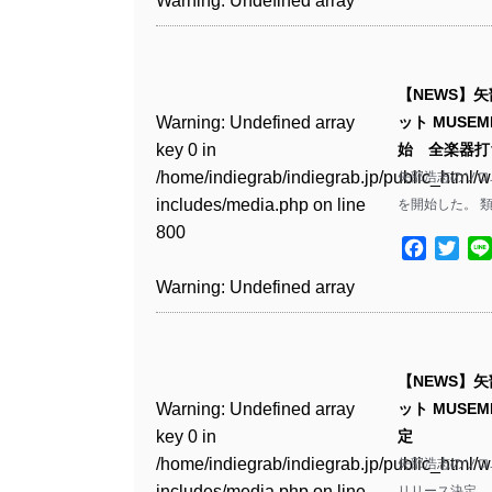
Warning
: Undefined array
includes/media.php
on line
Warning
: Undefined array
/home/indiegrab/indiegrab.jp/public_html/w
/home/indiegrab/indiegrab.jp/public_html/w
key 0 in
808
key 1 in
Warning
: Undefined array
includes/media.php
on line
includes/media.php
on line
/home/indiegrab/indiegrab.jp/public_html/w
/home/indiegrab/indiegrab.jp/public_html/w
key 0 in
811
811
includes/media.php
on line
Warning
: Undefined array
includes/media.php
on line
【NEWS】矢部
/home/indiegrab/indiegrab.jp/public_html/w
806
key 0 in
76
Warning
: Undefined array
ット MUS
includes/media.php
on line
Warning
: Undefined array
Warning
: Undefined array
/home/indiegrab/indiegrab.jp/public_html/w
key 0 in
始 全楽器打
808
key 0 in
key 0 in
Warning
: Undefined array
includes/media.php
on line
/home/indiegrab/indiegrab.jp/public_html/w
矢部浩志のソロ
/home/indiegrab/indiegrab.jp/public_html/w
/home/indiegrab/indiegrab.jp/public_html/w
key 1 in
811
includes/media.php
on line
を開始した。 
Warning
: Undefined array
includes/media.php
on line
includes/media.php
on line
/home/indiegrab/indiegrab.jp/public_html/w
800
key 1 in
75
75
includes/media.php
on line
Facebo
Twit
Warning
: Undefined array
/home/indiegrab/indiegrab.jp/public_html/w
806
key 1 in
Warning
: Undefined array
includes/media.php
on line
Warning
: Undefined array
Warning
: Undefined array
/home/indiegrab/indiegrab.jp/public_html/w
key 0 in
808
key 1 in
key 1 in
Warning
: Undefined array
includes/media.php
on line
/home/indiegrab/indiegrab.jp/public_html/w
/home/indiegrab/indiegrab.jp/public_html/w
/home/indiegrab/indiegrab.jp/public_html/w
key 0 in
811
includes/media.php
on line
Warning
: Undefined array
includes/media.php
on line
【NEWS】矢部
includes/media.php
on line
/home/indiegrab/indiegrab.jp/public_html/w
806
key 0 in
76
Warning
: Undefined array
ット MUS
76
includes/media.php
on line
Warning
: Undefined array
/home/indiegrab/indiegrab.jp/public_html/w
key 0 in
定
808
key 0 in
Warning
: Undefined array
includes/media.php
on line
/home/indiegrab/indiegrab.jp/public_html/w
矢部浩志のソロ
/home/indiegrab/indiegrab.jp/public_html/w
key 1 in
811
includes/media.php
on line
リリース決定。