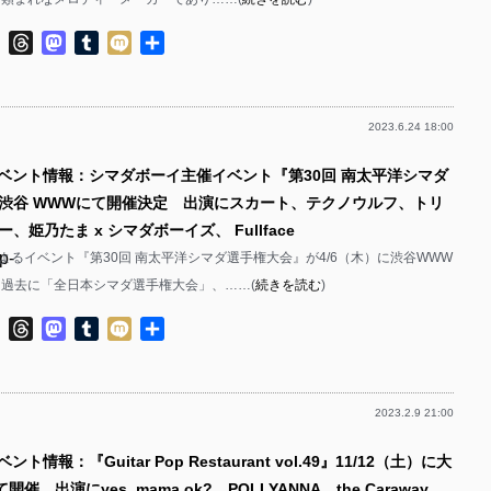
p-
ok
ter
Line
Threads
Mastodon
Tumblr
Mixi
共
p-
有
p-
2023.6.24 18:00
p-
p-
イベント情報：シマダボーイ主催イベント『第30回 南太平洋シマダ
p-
渋谷 WWWにて開催決定 出演にスカート、テクノウルフ、トリ
p-
、姫乃たま x シマダボーイズ、 Fullface
p-
よるイベント『第30回 南太平洋シマダ選手権大会』が4/6（木）に渋谷WWW
p-
 過去に「全日本シマダ選手権大会」、……(
続きを読む
)
p-
p-
ok
ter
Line
Threads
Mastodon
Tumblr
Mixi
共
p-
有
p-
2023.2.9 21:00
p-
p-
ト情報：『Guitar Pop Restaurant vol.49』11/12（土）に大
p-
p-
て開催 出演にyes, mama ok?、POLLYANNA、the Caraway、