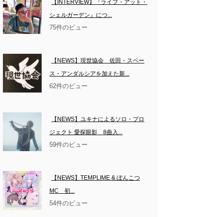
【INTERVIEW】『ライブ・アット・
シェルガーデン』につ...
75件のビュー
【NEWS】現世協会　佐田・スペー
ス・アンダルシアを加えた新...
62件のビュー
【NEWS】ユキナによるソロ・プロ
ジェクト 愛探眼影　8曲入...
59件のビュー
【NEWS】TEMPLIME & ぽんこつ
MC　初...
54件のビュー