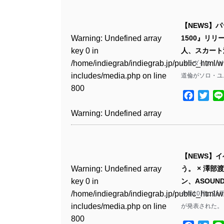
Warning
: Undefined array
/home/indiegrab/indiegrab.jp/public_html/w
key 0 in
includes/media.php
on line
Warning
: Undefined array
【NEWS】パ
/home/indiegrab/indiegrab.jp/public_html/w
806
key 0 in
Warning
: Undefined array
1500』リ
includes/media.php
on line
/home/indiegrab/indiegrab.jp/public_html/w
key 0 in
人、スカート澤
808
Warning
: Undefined array
includes/media.php
on line
/home/indiegrab/indiegrab.jp/public_html/w
パラダイス・ガ
key 1 in
811
includes/media.php
on line
道倫がソロ・ユ
Warning
: Undefined array
/home/indiegrab/indiegrab.jp/public_html/w
800
key 1 in
includes/media.php
on line
Facebo
Twit
Warning
: Undefined array
/home/indiegrab/indiegrab.jp/public_html/w
806
key 1 in
Warning
: Undefined array
includes/media.php
on line
/home/indiegrab/indiegrab.jp/public_html/w
key 0 in
808
Warning
: Undefined array
includes/media.php
on line
/home/indiegrab/indiegrab.jp/public_html/w
key 0 in
811
includes/media.php
on line
Warning
: Undefined array
【NEWS】
/home/indiegrab/indiegrab.jp/public_html/w
806
key 0 in
Warning
: Undefined array
う。 × 澤部
includes/media.php
on line
Warning
: Undefined array
/home/indiegrab/indiegrab.jp/public_html/w
key 0 in
ン、ASOUN
808
key 0 in
Warning
: Undefined array
includes/media.php
on line
/home/indiegrab/indiegrab.jp/public_html/w
今年10月に2
/home/indiegrab/indiegrab.jp/public_html/w
key 1 in
811
includes/media.php
on line
が発表された。 
Warning
: Undefined array
includes/media.php
on line
/home/indiegrab/indiegrab.jp/public_html/w
800
key 1 in
800