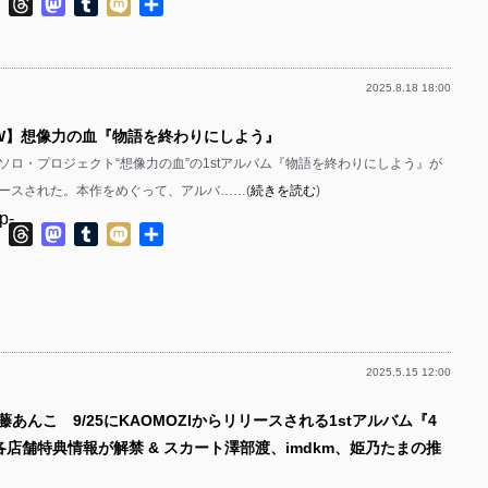
ok
ter
Line
Threads
Mastodon
Tumblr
Mixi
共
p-
有
p-
2025.8.18 18:00
p-
p-
IEW】想像力の血『物語を終わりにしよう』
p-
ソロ・プロジェクト“想像力の血”の1stアルバム『物語を終わりにしよう』が
p-
リリースされた。本作をめぐって、アルバ……(
続きを読む
)
p-
p-
ok
ter
Line
Threads
Mastodon
Tumblr
Mixi
共
有
p-
p-
p-
p-
2025.5.15 12:00
p-
p-
藤あんこ 9/25にKAOMOZIからリリースされる1stアルバム『4
p-
p-
各店舗特典情報が解禁 & スカート澤部渡、imdkm、姫乃たまの推
p-