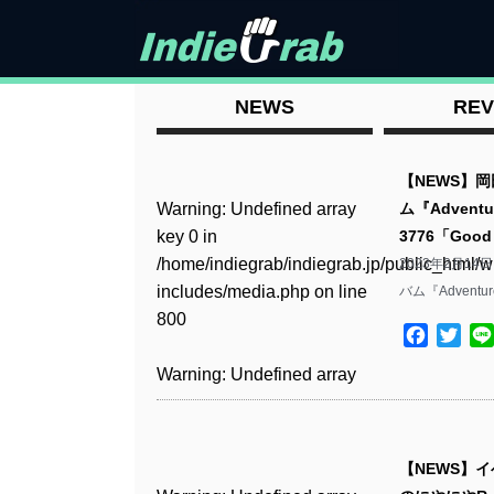
NEWS
REV
【NEWS】
Warning
: Undefined array
ム『Adventu
key 0 in
3776「Go
/home/indiegrab/indiegrab.jp/public_html/w
2023年2月
includes/media.php
on line
バム『Adventure
800
Facebo
Twit
Warning
: Undefined array
key 0 in
/home/indiegrab/indiegrab.jp/public_html/w
includes/media.php
on line
【NEWS】
806