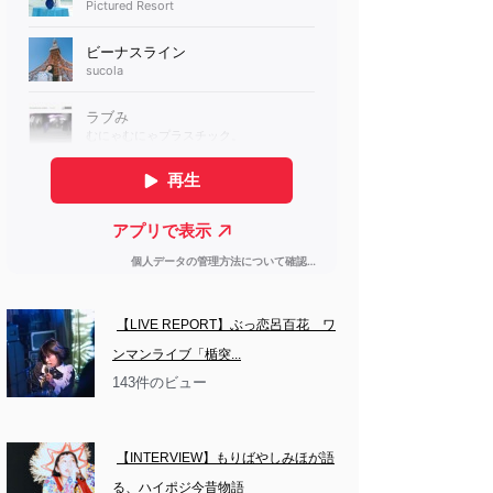
【LIVE REPORT】ぶっ恋呂百花　ワ
ンマンライブ「楯突...
143件のビュー
【INTERVIEW】もりばやしみほが語
る、ハイポジ今昔物語