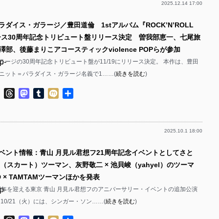
2025.12.14 17:00
p-
ラダイス・ガラージ／豊田道倫 1stアルバム『ROCK’N’ROLL
p-
リース30周年記念トリビュート盤リリース決定 曽我部恵一、七尾旅
p-
部、後藤まりこアコースティックviolence POPらが参加
p-
ラージの30周年記念トリビュート盤が11/19にリリース決定。 本作は、豊田
ニット＝パラダイス・ガラージ名義で1……(
続きを読む
)
p-
ok
ter
Line
Threads
Mastodon
Tumblr
Mixi
共
p-
有
p-
2025.10.1 18:00
p-
イベント情報：青山 月見ル君想フ21周年記念イベントとしてさと
p-
渡（スカート）ツーマン、灰野敬二 × 池貝峻（yahyel）のツーマ
p-
D × TAMTAMツーマンほかを発表
p-
1周年を迎える東京 青山 月見ル君想フのアニバーサリー・イベントの追加公演
p-
10/21（火）には、シンガー・ソン……(
続きを読む
)
p-