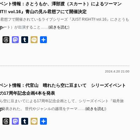
イベント情報：さとうもか、澤部渡（スカート）によるツーマン
p-
p-
GHT!! vol.16』青山の見ル君想フにて開催決定
p-
君想フで開催されているライブシリーズ『JUST RIGHT!! vol.16』にさとうも
p-
カート）が出演すること……(
続きを読む
)
p-
p-
p-
ok
ter
Line
Threads
Mastodon
Tumblr
Mixi
共
有
p-
p-
p-
2024.4.20 21:00
p-
p-
p-
イベント情報：代官山 晴れたら空に豆まいて シリーズイベント
p-
の17周年記念企画4本を発表
p-
p-
ら空に豆まいてによる17周年記念企画として、シリーズイベント『箱舟旅
p-
が発表された。 世代やジャンルの越境をテーマ……(
続きを読む
)
p-
p-
ok
ter
Line
Threads
Mastodon
Tumblr
Mixi
共
有
p-