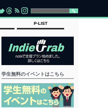
>
">
">
" >
P-LIST
学生無料のイベントはこちら