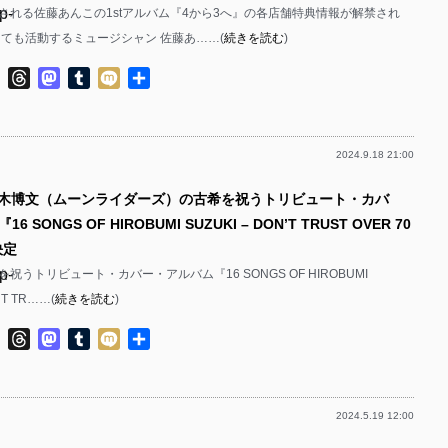
p-
ースされる佐藤あんこの1stアルバム『4から3へ』の各店舗特典情報が解禁され
p-
しても活動するミュージシャン 佐藤あ……(
続きを読む
)
p-
ok
ter
Line
Threads
Mastodon
Tumblr
Mixi
共
p-
p-
有
p-
2024.9.18 21:00
p-
p-
鈴木博文（ムーンライダーズ）の古希を祝うトリビュート・カバ
p-
 SONGS OF HIROBUMI SUZUKI – DON’T TRUST OVER 70
p-
p-
決定
p-
祝うトリビュート・カバー・アルバム『16 SONGS OF HIROBUMI
p-
’T TR……(
続きを読む
)
p-
p-
ok
ter
Line
Threads
Mastodon
Tumblr
Mixi
共
p-
有
p-
p-
2024.5.19 12:00
p-
p-