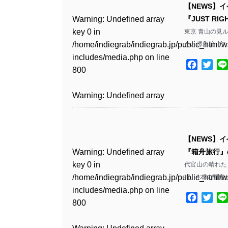
includes/media.php
on line
Warning
: Undefined array
includes/media.php
on line
【NEWS】
/home/indiegrab/indiegrab.jp/public_html/w
/home/indiegrab/indiegrab.jp/public_html/w
806
key 0 in
76
Warning
: Undefined array
『JUST RI
includes/media.php
on line
Warning
: Undefined array
includes/media.php
on line
Warning
: Undefined array
/home/indiegrab/indiegrab.jp/public_html/w
key 0 in
東京 青山の見ル
808
key 0 in
808
key 0 in
Warning
: Undefined array
includes/media.php
on line
/home/indiegrab/indiegrab.jp/public_html/w
かと澤部渡（ス
/home/indiegrab/indiegrab.jp/public_html/w
/home/indiegrab/indiegrab.jp/public_html/w
key 1 in
811
includes/media.php
on line
Warning
: Undefined array
includes/media.php
on line
Warning
: Undefined array
includes/media.php
on line
/home/indiegrab/indiegrab.jp/public_html/w
Facebo
Twit
800
key 1 in
75
key 1 in
75
includes/media.php
on line
Warning
: Undefined array
/home/indiegrab/indiegrab.jp/public_html/w
/home/indiegrab/indiegrab.jp/public_html/w
806
key 1 in
Warning
: Undefined array
includes/media.php
on line
Warning
: Undefined array
includes/media.php
on line
Warning
: Undefined array
/home/indiegrab/indiegrab.jp/public_html/w
key 0 in
808
key 1 in
808
key 1 in
Warning
: Undefined array
includes/media.php
on line
/home/indiegrab/indiegrab.jp/public_html/w
/home/indiegrab/indiegrab.jp/public_html/w
/home/indiegrab/indiegrab.jp/public_html/w
key 0 in
811
includes/media.php
on line
Warning
: Undefined array
includes/media.php
on line
Warning
: Undefined array
【NEWS】
includes/media.php
on line
/home/indiegrab/indiegrab.jp/public_html/w
806
key 0 in
76
key 0 in
Warning
: Undefined array
『箱舟旅行』
76
includes/media.php
on line
Warning
: Undefined array
/home/indiegrab/indiegrab.jp/public_html/w
/home/indiegrab/indiegrab.jp/public_html/w
key 0 in
代官山の晴れた
808
key 0 in
Warning
: Undefined array
includes/media.php
on line
includes/media.php
on line
/home/indiegrab/indiegrab.jp/public_html/w
行』4本の開催
/home/indiegrab/indiegrab.jp/public_html/w
key 1 in
811
811
includes/media.php
on line
Warning
: Undefined array
includes/media.php
on line
/home/indiegrab/indiegrab.jp/public_html/w
Facebo
Twit
800
key 1 in
75
includes/media.php
on line
Warning
: Undefined array
Warning
: Undefined array
/home/indiegrab/indiegrab.jp/public_html/w
806
key 1 in
key 1 in