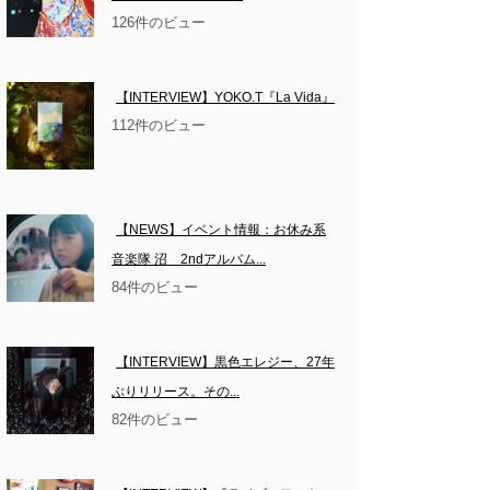
126件のビュー
【INTERVIEW】YOKO.T『La Vida』
112件のビュー
【NEWS】イベント情報：お休み系
音楽隊 沼　2ndアルバム...
84件のビュー
【INTERVIEW】黒色エレジー、27年
ぶりリリース。その...
82件のビュー