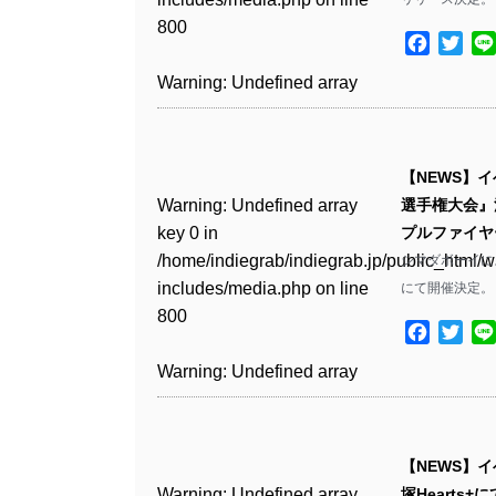
Warning
: Undefined array
includes/media.php
on line
/home/indiegrab/indiegrab.jp/public_html/w
800
key 1 in
800
includes/media.php
on line
Facebo
Twit
Warning
: Undefined array
/home/indiegrab/indiegrab.jp/public_html/w
806
key 1 in
Warning
: Undefined array
includes/media.php
on line
Warning
: Undefined array
/home/indiegrab/indiegrab.jp/public_html/w
key 0 in
808
key 0 in
Warning
: Undefined array
includes/media.php
on line
/home/indiegrab/indiegrab.jp/public_html/w
/home/indiegrab/indiegrab.jp/public_html/w
key 0 in
811
includes/media.php
on line
Warning
: Undefined array
includes/media.php
on line
【NEWS】
/home/indiegrab/indiegrab.jp/public_html/w
806
key 0 in
806
Warning
: Undefined array
選手権大会』
includes/media.php
on line
Warning
: Undefined array
/home/indiegrab/indiegrab.jp/public_html/w
key 0 in
プルファイヤー
808
key 0 in
Warning
: Undefined array
includes/media.php
on line
Warning
: Undefined array
/home/indiegrab/indiegrab.jp/public_html/w
シマダボーイに
/home/indiegrab/indiegrab.jp/public_html/w
key 1 in
811
key 1 in
includes/media.php
on line
にて開催決定。
Warning
: Undefined array
includes/media.php
on line
/home/indiegrab/indiegrab.jp/public_html/w
/home/indiegrab/indiegrab.jp/public_html/w
800
key 1 in
75
includes/media.php
on line
Facebo
Twit
Warning
: Undefined array
includes/media.php
on line
/home/indiegrab/indiegrab.jp/public_html/w
806
key 1 in
806
Warning
: Undefined array
includes/media.php
on line
Warning
: Undefined array
/home/indiegrab/indiegrab.jp/public_html/w
key 0 in
808
key 1 in
Warning
: Undefined array
includes/media.php
on line
Warning
: Undefined array
/home/indiegrab/indiegrab.jp/public_html/w
/home/indiegrab/indiegrab.jp/public_html/w
key 0 in
811
key 0 in
includes/media.php
on line
Warning
: Undefined array
includes/media.php
on line
【NEWS】イベン
/home/indiegrab/indiegrab.jp/public_html/w
/home/indiegrab/indiegrab.jp/public_html/w
806
key 0 in
76
Warning
: Undefined array
塚Hearts+に