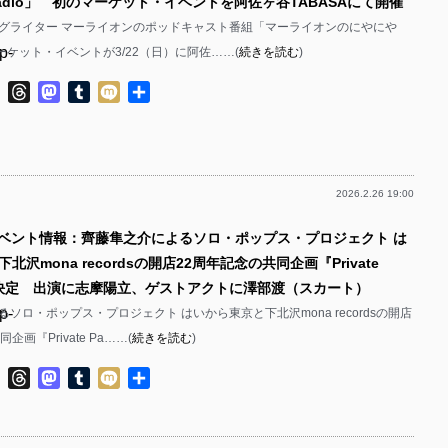
adio」 初のマーケット・イベントを阿佐ヶ谷TABASAにて開催
グライター マーライオンのポッドキャスト番組「マーライオンのにやにや
p-
マーケット・イベントが3/22（日）に阿佐……(
続きを読む
)
p-
ok
ter
Line
Threads
Mastodon
Tumblr
Mixi
共
有
2026.2.26 19:00
p-
イベント情報：齊藤隼之介によるソロ・ポップス・プロジェクト は
p-
北沢mona recordsの開店22周年記念の共同企画『Private
開催決定 出演に志摩陽立、ゲストアクトに澤部渡（スカート）
p-
ソロ・ポップス・プロジェクト はいから東京と下北沢mona recordsの開店
企画『Private Pa……(
続きを読む
)
p-
ok
ter
Line
Threads
Mastodon
Tumblr
Mixi
共
p-
有