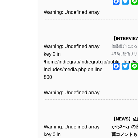
includes/media.php
on line
Facebo
Twit
Warning
: Undefined array
/home/indiegrab/indiegrab.jp/public_html/w
806
key 1 in
Warning
: Undefined array
includes/media.php
on line
Warning
: Undefined array
/home/indiegrab/indiegrab.jp/public_html/w
key 0 in
808
key 0 in
Warning
: Undefined array
includes/media.php
on line
/home/indiegrab/indiegrab.jp/public_html/w
/home/indiegrab/indiegrab.jp/public_html/w
key 0 in
811
includes/media.php
on line
Warning
: Undefined array
includes/media.php
on line
【INTERV
/home/indiegrab/indiegrab.jp/public_html/w
806
key 0 in
806
Warning
: Undefined array
佐藤優介による
includes/media.php
on line
Warning
: Undefined array
/home/indiegrab/indiegrab.jp/public_html/w
key 0 in
4/16に配信
808
key 0 in
Warning
: Undefined array
includes/media.php
on line
Warning
: Undefined array
/home/indiegrab/indiegrab.jp/public_html/w
/home/indiegrab/indiegrab.jp/public_html/w
key 1 in
Facebo
Twit
811
key 1 in
includes/media.php
on line
Warning
: Undefined array
includes/media.php
on line
/home/indiegrab/indiegrab.jp/public_html/w
/home/indiegrab/indiegrab.jp/public_html/w
800
key 1 in
75
includes/media.php
on line
Warning
: Undefined array
includes/media.php
on line
/home/indiegrab/indiegrab.jp/public_html/w
806
key 1 in
806
Warning
: Undefined array
includes/media.php
on line
Warning
: Undefined array
/home/indiegrab/indiegrab.jp/public_html/w
key 0 in
808
key 1 in
Warning
: Undefined array
includes/media.php
on line
Warning
: Undefined array
/home/indiegrab/indiegrab.jp/public_html/w
/home/indiegrab/indiegrab.jp/public_html/w
key 0 in
811
key 0 in
includes/media.php
on line
Warning
: Undefined array
includes/media.php
on line
【NEWS】佐
/home/indiegrab/indiegrab.jp/public_html/w
/home/indiegrab/indiegrab.jp/public_html/w
806
key 0 in
76
Warning
: Undefined array
から3へ』の
includes/media.php
on line
Warning
: Undefined array
includes/media.php
on line
/home/indiegrab/indiegrab.jp/public_html/w
key 0 in
薦コメントも
808
key 0 in
808