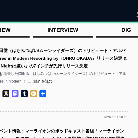
"
IEW
INTERVIEW
DIG
岡田徹（はちみつぱい/ムーンライダーズ）のトリビュート・アルバ
res in Modern Recording by TOHRU OKADA』リリース決定 &
od Nightは嫌い」の7インチが先行リリース決定
p-
14日に逝去した岡田徹（はちみつぱい/ムーンライダーズ）のトリビュート・アル
s in Modern R……(
続きを読む
)
ok
ter
Line
Threads
Mastodon
Tumblr
Mixi
共
有
2026.3.31 19:00
p-
イベント情報：マーライオンのポッドキャスト番組「マーライオン