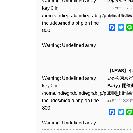
Warning
: Undefined array
のにやにやR
key 0 in
シンガー・ソン
Warning
: Undefined array
/home/indiegrab/indiegrab.jp/public_html/w
Radio」初の
key 1 in
includes/media.php
on line
/home/indiegrab/indiegrab.jp/public_html/w
Facebo
Twit
800
includes/media.php
on line
806
Warning
: Undefined array
key 0 in
Warning
: Undefined array
/home/indiegrab/indiegrab.jp/public_html/w
key 0 in
includes/media.php
on line
【NEWS】
/home/indiegrab/indiegrab.jp/public_html/w
806
Warning
: Undefined array
いから東京と下
includes/media.php
on line
key 0 in
Party』
808
Warning
: Undefined array
/home/indiegrab/indiegrab.jp/public_html/w
齊藤隼之介による
key 1 in
includes/media.php
on line
22周年記念の共同
Warning
: Undefined array
/home/indiegrab/indiegrab.jp/public_html/w
800
key 1 in
includes/media.php
on line
Facebo
Twit
/home/indiegrab/indiegrab.jp/public_html/w
806
Warning
: Undefined array
includes/media.php
on line
key 0 in
808