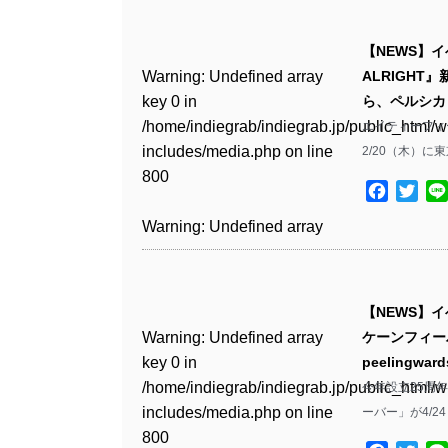
Warning
: Undefined array
/home/indiegrab/indiegrab.jp/public_html/w
key 0 in
includes/media.php
on line
Warning
: Undefined array
【NEWS】
/home/indiegrab/indiegrab.jp/public_html/w
806
key 0 in
Warning
: Undefined array
ALRIGH
includes/media.php
on line
/home/indiegrab/indiegrab.jp/public_html/w
key 0 in
ら、ペルシカ
808
Warning
: Undefined array
includes/media.php
on line
/home/indiegrab/indiegrab.jp/public_html/w
エイティーフィー
key 1 in
811
includes/media.php
on line
2/20（木）に東
Warning
: Undefined array
/home/indiegrab/indiegrab.jp/public_html/w
800
key 1 in
includes/media.php
on line
Facebo
Twit
Warning
: Undefined array
/home/indiegrab/indiegrab.jp/public_html/w
806
key 1 in
Warning
: Undefined array
includes/media.php
on line
/home/indiegrab/indiegrab.jp/public_html/w
key 0 in
808
Warning
: Undefined array
includes/media.php
on line
/home/indiegrab/indiegrab.jp/public_html/w
key 0 in
811
includes/media.php
on line
Warning
: Undefined array
【NEWS】
/home/indiegrab/indiegrab.jp/public_html/w
806
key 0 in
Warning
: Undefined array
ケーンフィー
includes/media.php
on line
Warning
: Undefined array
/home/indiegrab/indiegrab.jp/public_html/w
key 0 in
peelingw
808
key 0 in
Warning
: Undefined array
includes/media.php
on line
/home/indiegrab/indiegrab.jp/public_html/w
今年設立25周
/home/indiegrab/indiegrab.jp/public_html/w
key 1 in
811
includes/media.php
on line
ーバー」が4/2
Warning
: Undefined array
includes/media.php
on line
/home/indiegrab/indiegrab.jp/public_html/w
800
key 1 in
75