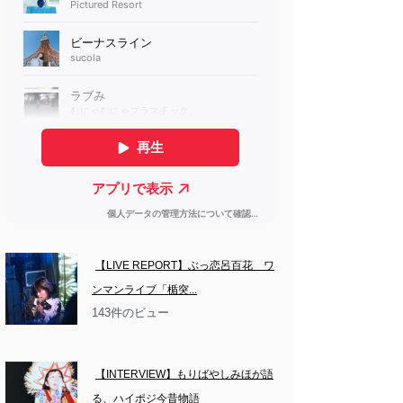
【LIVE REPORT】ぶっ恋呂百花　ワ
ンマンライブ「楯突...
143件のビュー
【INTERVIEW】もりばやしみほが語
る、ハイポジ今昔物語