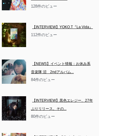
128件のビュー
【INTERVIEW】YOKO.T『La Vida』
112件のビュー
【NEWS】イベント情報：お休み系
音楽隊 沼　2ndアルバム...
84件のビュー
【INTERVIEW】黒色エレジー、27年
ぶりリリース。その...
80件のビュー