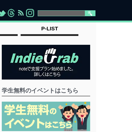
>
">
">
" >
P-LIST
学生無料のイベントはこちら