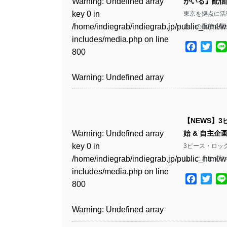
Warning
: Undefined array
がいる』配信
key 0 in
東京を拠点に活
Warning
: Undefined array
/home/indiegrab/indiegrab.jp/public_html/w
る』の配信を開
key 1 in
includes/media.php
on line
/home/indiegrab/indiegrab.jp/public_html/w
Facebo
Twit
800
includes/media.php
on line
806
Warning
: Undefined array
key 0 in
Warning
: Undefined array
/home/indiegrab/indiegrab.jp/public_html/w
key 0 in
includes/media.php
on line
【NEWS】
/home/indiegrab/indiegrab.jp/public_html/w
806
Warning
: Undefined array
始 & 自主企
includes/media.php
on line
key 0 in
3ピース・ロッ
808
Warning
: Undefined array
/home/indiegrab/indiegrab.jp/public_html/w
は、これまでの
key 1 in
includes/media.php
on line
Warning
: Undefined array
/home/indiegrab/indiegrab.jp/public_html/w
Facebo
Twit
800
key 1 in
includes/media.php
on line
/home/indiegrab/indiegrab.jp/public_html/w
806
Warning
: Undefined array
includes/media.php
on line
key 0 in
808