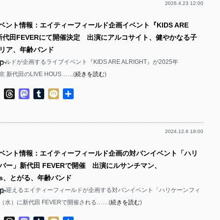
2026.4.23 12:00
p-
イベント情報：エイティーフィールド企画イベント『KIDS ARE
p-
T』新代田FEVERにて開催決定 出演にアルコサイト、健やかなる子
p-
リア、年齢バンド
p-
ルドが企画するライブイベント『KIDS ARE ALRIGHT』が2025年
京 新代田のLIVE HOUS……(
続きを読む
)
p-
ok
ter
Line
Threads
Mastodon
Tumblr
Mixi
共
p-
有
p-
2024.12.6 18:00
p-
イベント情報：エイティーフィールド企画の対バンイベント「ハリ
p-
バー」新代田 FEVERで開催 出演にルサンチマン、
p-
ards、とがる、年齢バンド
p-
年を迎えるエイティーフィールドが企画する対バンイベント「ハリケーンフィ
p-
4（水）に新代田 FEVERで開催される……(
続きを読む
)
p-