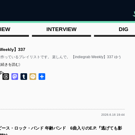
"
IEW
INTERVIEW
DIG
 Weekly】337
毎週作っているプレイリストです。 楽しんで。 【indiegrab Weekly】337 ゆう
(
続きを読む
)
p-
ok
ter
Line
Threads
Mastodon
Tumblr
Mixi
共
有
2026.6.16 19:44
p-
ピース・ロック・バンド 年齢バンド 6曲入りのE.P.『逃げても影