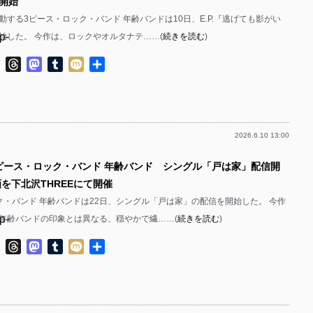
開始
動する3ピース・ロック・バンド 年齢バンドは10日、E.P.『逃げても影がい
p-
始した。 今作は、ロックやオルタナテ……(
続きを読む
)
p-
ok
ter
Line
Threads
Mastodon
Tumblr
Mixi
共
有
2026.6.10 13:00
p-
3ピース・ロック・バンド 年齢バンド シングル「戸は家」配信開
p-
画を下北沢THREEにて開催
ク・バンド 年齢バンドは22日、シングル「戸は家」の配信を開始した。 今作
p-
年齢バンドの印象とは異なる、穏やかで繊……(
続きを読む
)
p-
ok
ter
Line
Threads
Mastodon
Tumblr
Mixi
共
有
p-