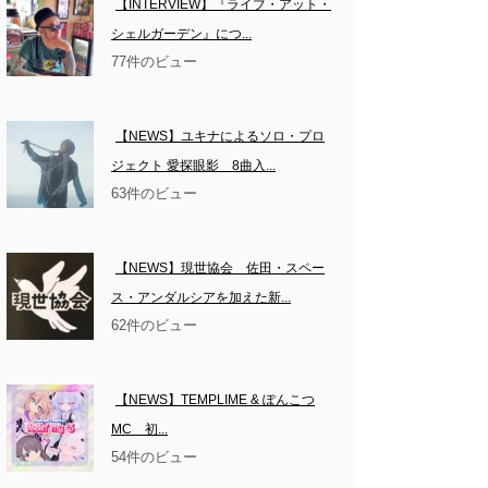
【INTERVIEW】『ライブ・アット・
シェルガーデン』につ...
77件のビュー
【NEWS】ユキナによるソロ・プロ
ジェクト 愛探眼影　8曲入...
63件のビュー
【NEWS】現世協会　佐田・スペー
ス・アンダルシアを加えた新...
62件のビュー
【NEWS】TEMPLIME & ぽんこつ
MC　初...
54件のビュー