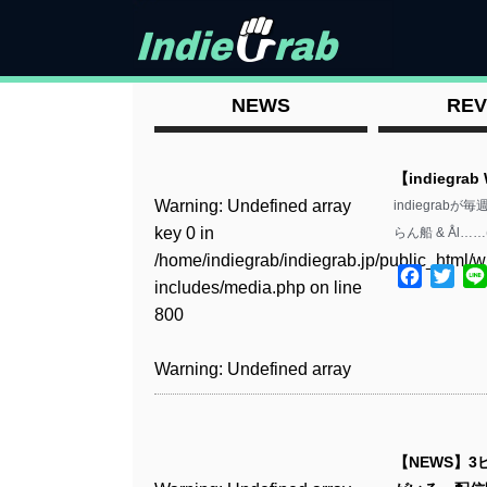
NEWS
REV
【indiegrab
Warning
: Undefined array
indiegrabが
key 0 in
らん船 & Ål……
/home/indiegrab/indiegrab.jp/public_html/w
Facebo
Twit
includes/media.php
on line
800
Warning
: Undefined array
key 0 in
/home/indiegrab/indiegrab.jp/public_html/w
includes/media.php
on line
【NEWS】3
806