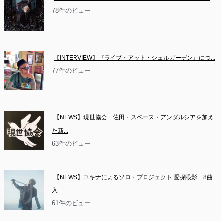
78件のビュー
【INTERVIEW】『ライブ・アット・シェルガーデン』につ...
77件のビュー
【NEWS】現世協会　佐田・スペース・アンダルシアを加え
た新...
63件のビュー
【NEWS】ユキナによるソロ・プロジェクト 愛探眼影　8曲
入...
61件のビュー