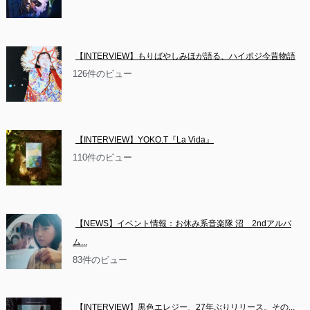
【INTERVIEW】もりばやしみほが語る、ハイポジ今昔物語
126件のビュー
【INTERVIEW】YOKO.T『La Vida』
110件のビュー
【NEWS】イベント情報：お休み系音楽隊 沼　2ndアルバ
ム...
83件のビュー
【INTERVIEW】黒色エレジー、27年ぶりリリース。その...