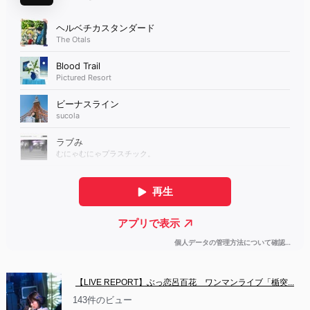
【LIVE REPORT】ぶっ恋呂百花　ワンマンライブ「楯突...
143件のビュー