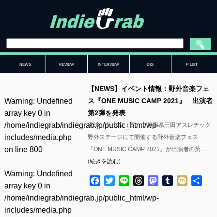
NEWS
REVIEW
INTERVIEW
DIG
P-LIST
【NEWS】イベント情報：野外音楽フェ
Warning
: Undefined
ス『ONE MUSIC CAMP 2021』 出演者
array key 0 in
第2弾を発表
/home/indiegrab/indiegrab.jp/public_html/wp-
8/28（土）29（日）に兵庫県三田アスレチック
includes/media.php
野外ステージにて開催する野外音楽フェス
on line
800
『ONE MUSIC CAMP 2021』が出演者の第……
(
続きを読む
)
Warning
: Undefined
Facebook
Twitter
Line
Threads
Mastodon
Tumblr
Mixi
共
array key 0 in
有
/home/indiegrab/indiegrab.jp/public_html/wp-
includes/media.php