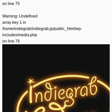
on line
75
Warning
: Undefined
array key 1 in
/home/indiegrab/indiegrab.jp/public_html/wp-
includes/media.php
on line
76