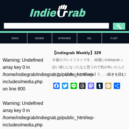
NEWS
REVIEW
INTERVIEW
DIG
P-LIST
【indiegrab Weekly】329
Warning
: Undefined
今週のプレイリストです。 綺麗にindiegrabっ
array key 0 in
ぽい感じになったなと思うので気が向いたらど
/home/indiegrab/indiegrab.jp/public_html/wp-
うぞ。 【indiegrab Weekly】3……(
続きを読む
)
includes/media.php
Facebook
Twitter
Line
Threads
Mastodon
Tumblr
Mixi
共
on line
800
有
Warning
: Undefined
array key 0 in
/home/indiegrab/indiegrab.jp/public_html/wp-
includes/media.php