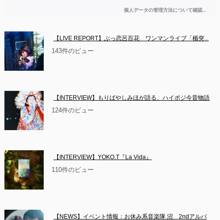
【LIVE REPORT】ぶっ恋呂百花　ワンマンライブ「楯突...
143件のビュー
【INTERVIEW】もりばやしみほが語る、ハイポジ今昔物語
124件のビュー
【INTERVIEW】YOKO.T『La Vida』
110件のビュー
【NEWS】イベント情報：お休み系音楽隊 沼　2ndアルバ