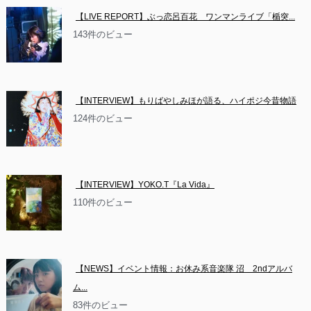
【LIVE REPORT】ぶっ恋呂百花　ワンマンライブ「楯突...
143件のビュー
【INTERVIEW】もりばやしみほが語る、ハイポジ今昔物語
124件のビュー
【INTERVIEW】YOKO.T『La Vida』
110件のビュー
【NEWS】イベント情報：お休み系音楽隊 沼　2ndアルバ
ム...
83件のビュー