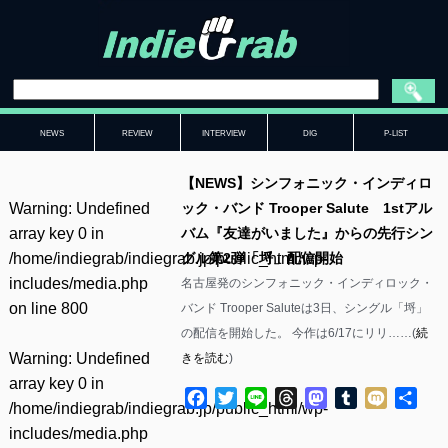
NEWS
REVIEW
INTERVIEW
DIG
P-LIST
【NEWS】シンフォニック・インディロ
Warning
: Undefined
ック・バンド Trooper Salute 1stアル
array key 0 in
バム『友達がいました』からの先行シン
/home/indiegrab/indiegrab.jp/public_html/wp-
グル第2弾「埒」配信開始
includes/media.php
名古屋発のシンフォニック・インディロック・
on line
800
バンド Trooper Saluteは3日、シングル「埒」
の配信を開始した。 今作は6/17にリリ……(
続
Warning
: Undefined
きを読む
)
array key 0 in
Facebook
Twitter
Line
Threads
Mastodon
Tumblr
Mixi
共
/home/indiegrab/indiegrab.jp/public_html/wp-
有
includes/media.php